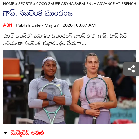
HOME
»
SPORTS
»
COCO GAUFF ARYNA SABALENKA ADVANCE AT FRENCH O
గాఫ్‌, సబలెంక ముందంజ
ABN
, Publish Date - May 27 , 2026 | 03:07 AM
ఫ్రెంచ్‌ ఓపెన్‌లో మహిళల డిఫెండింగ్‌ చాంప్‌ కొకొ గాఫ్‌, టాప్‌ సీడ్‌
అరియానా సబలెంక శుభారంభం చేయగా....
మెద్వెదెవ్‌ అవుట్‌