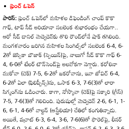
ఫ్రెంచ్‌ ఓపెన్‌
పారిస్‌:
ఫ్రెంచ్‌ ఓపెన్‌లో మహిళల డిఫెండింగ్‌ చాంప్‌ కొకొ
గాఫ్‌, టాప్‌ సీడ్‌ అరియానా సబలెంక శుభారంభం చేయగా..
ఆరో సీడ్‌ డానిల్‌ మెద్వెదెవ్‌కు తొలి రౌండ్‌లోనే షాక్‌ తగిలింది.
మంగళవారం జరిగిన మహిళల సింగిల్స్‌లో సబలెంక 6-4, 6-
2తో జెస్సికా బౌజాక్‌ (స్పెయిన్‌)పై, నాలుగో సీడ్‌ కొకొ గాఫ్‌ 6-
4, 6-0తో టేలర్‌ టౌన్‌సెండ్‌పై అలవోకగా నెగ్గారు. కరోలినా
ముకోవా (చెక్‌) 7-5, 6-2తో జకరోవాను, ఇవా జోవిచ్‌ 6-4,
6-2తో ఏలా (ఫిలిప్పీన్స్‌)ను, ఒసాక 6-3, 7-6(3)తో లారా
సిగ్మంగ్‌ను ఓడించారు. కాగా, నోస్కొవా (చెక్‌)పై సక్కారి (గ్రీస్‌)
7-5, 7-6(3)తో గెలిచింది. పురుషుల్లో మెద్వెదెవ్‌ 2-6, 6-1, 1-
6, 6-1, 4-6తో వాల్టన్‌ (ఆస్ట్రేలియా) చేతిలో కంగుతిన్నాడు.
అయితే, వచ్రాట్‌ 6-3, 6-4, 3-6, 7-6(6)తో ఫౌరెల్‌పై, లీనర్‌
టీన్‌ 6-0, 2-6, 6-0, 6-2తో గ్రరీన్‌పై, గాస్టన్‌ 6-2, 6-3, 3-6,