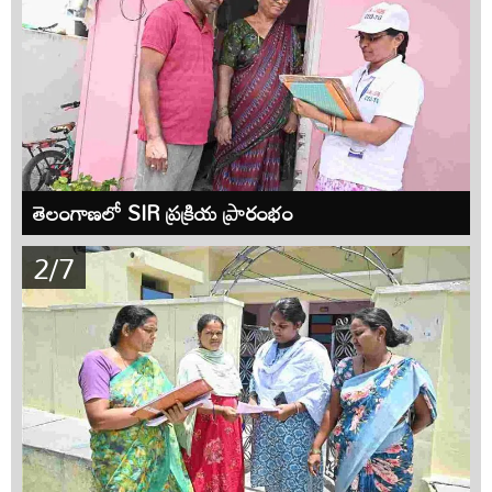
తెలంగాణలో SIR ప్రక్రియ ప్రారంభం
2/7