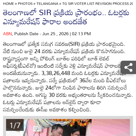
HOME
»
PHOTOS
»
TELANGANA
»
TG SIR VOTER LIST REVISION PROCESS 2
తెలంగాణలో SIR ప్రక్రియ ప్రారంభం.. ఓటర్లకు
ఎన్యూమరేషన్ ఫారాల అందజేత
ABN
, Publish Date - Jun 25 , 2026 | 02:13 PM
తెలంగాణలో ప్రత్యేక సమగ్ర సవరణ(SIR) ప్రక్రియ ప్రారంభమైంది.
నేటి నుంచి జులై 24 వరకు ఎన్యూమరేషన్ ప్రక్రియ కొనసాగనుంది.
రాష్ట్రవ్యాప్తంగా అన్ని పోలింగ్‌ బూత్‌ల పరిధిలో బూత్‌ లెవల్‌
ఆఫీసర్లు(బీఎల్‌వో) ఇంటింటి సర్వేకు వెళ్లి ఎన్యూమరేషన్‌ ఫారాలను
అందజేయనున్నారు. 3,38,26,448 మంది ఓటర్లకు ఎన్యూమరేషన్‌
పత్రాలను ఇవ్వనున్నారు. సర్వే ప్రక్రియలో 36వేల మంది బీఎల్‌వోలు
పాల్గొననున్నారు. జులై 24లోగా నింపిన ఫారాలను తిరిగి సమర్పించే
అవకాశం ఉంది. ఆగస్టు 30 వరకు అభ్యంతరాలను స్వీకరించనున్నారు.
ఓటర్లు ఎన్యూమరేషన్‌ పత్రాలను ఆన్‌లైన్‌ ద్వారా కూడా
సమర్పించేందుకు ఈసీఐ అవకాశం కల్పించింది.
1/7