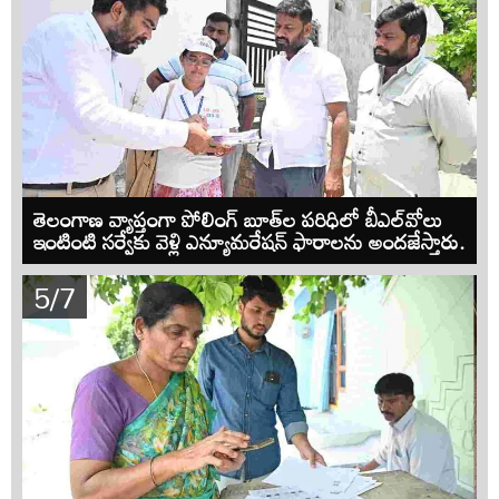
తెలంగాణ వ్యాప్తంగా పోలింగ్‌ బూత్‌ల పరిధిలో బీఎల్‌వోలు
ఇంటింటి సర్వేకు వెళ్లి ఎన్యూమరేషన్ ఫారాలను అందజేస్తారు.
5/7