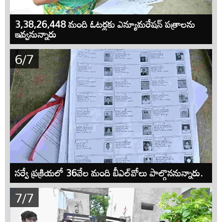
3,38,26,448 మంది ఓటర్లకు ఎన్యూమరేషన్‌ పత్రాలను
ఇవ్వనున్నారు
6/7
సర్వే ప్రక్రియలో 36వేల మంది బీఎల్‌వోలు పాల్గొననున్నారు.
7/7