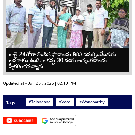
జులై 24లోగా నింపిన ఫారాలను తిరిగి సమర్పించేందుకు
అవకాశం ఉంది. ఆగస్టు 30 వరకు అభ్యంతరాలను
స్వీకరించనున్నారు.
Updated at - Jun 25 , 2026 | 02:19 PM
#Telangana
#Vote
#Wanaparthy
Tags
SUBSCRIBE