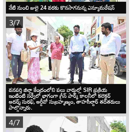
నేటి నుంచి జులై 24 వరకు కొనసాగనున్న ఎన్యూమరేషన్
3/7
వనపర్తి జిల్లా కేంద్రంలోని పలు వార్డుల్లో SIR ప్రక్రియ
ఇంటింటి సర్వేలో భాగంగా గ్రీన్ పార్క్ కాలనీలో కలెక్టర్
ఆదర్శ్ సురభి, ఆర్డీవో సుబ్రహ్మణ్యం, తాహసీల్దార్ తదితరులు
పాల్గొన్నారు.
4/7