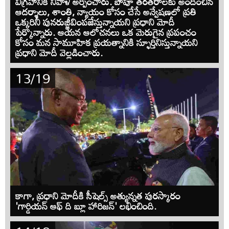
విగ్రహానికి నివాళి అర్పించారు. బాపూ తరతరాలకు అందించిన
ఆదర్శాలు, శాంతి, న్యాయం కోసం చేసే అన్వేషణలో ప్రతి
ఒక్కరినీ పునరుజ్జీవింపజేస్తున్నాయని ప్రధాని మోదీ
పేర్కొన్నారు. ఆయన ఆలోచనలు ఒక మెరుగైన ప్రపంచం
కోసం మన సామూహిక ప్రయత్నానికి స్ఫూర్తినిస్తున్నాయని
ప్రధాని మోదీ వెల్లడించారు.
13/19
కాగా, ప్రధాని మోదీకి సీషెల్స్ అత్యున్నత పురస్కారం
'గార్డియన్ ఆఫ్ ది బ్లూ హారిజన్' లభించింది.