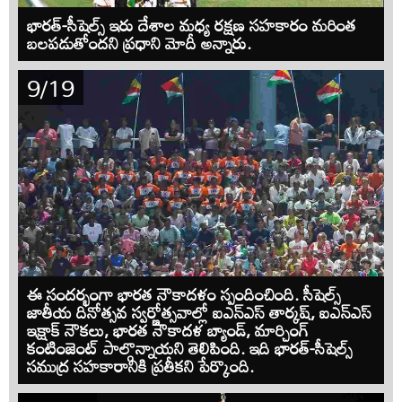
భారత్-సీషెల్స్ ఇరు దేశాల మధ్య రక్షణ సహకారం మరింత
బలపడుతోందని ప్రధాని మోదీ అన్నారు.
9/19
ఈ సందర్భంగా భారత నౌకాదళం స్పందించింది. సీషెల్స్
జాతీయ దినోత్సవ స్వర్ణోత్సవాల్లో ఐఎన్‌ఎస్ తార్కష్, ఐఎన్‌ఎస్
ఇక్షాక్ నౌకలు, భారత నౌకాదళ బ్యాండ్, మార్చింగ్
కంటింజెంట్ పాల్గొన్నాయని తెలిపింది. ఇది భారత్-సీషెల్స్
సముద్ర సహకారానికి ప్రతీకని పేర్కొంది.