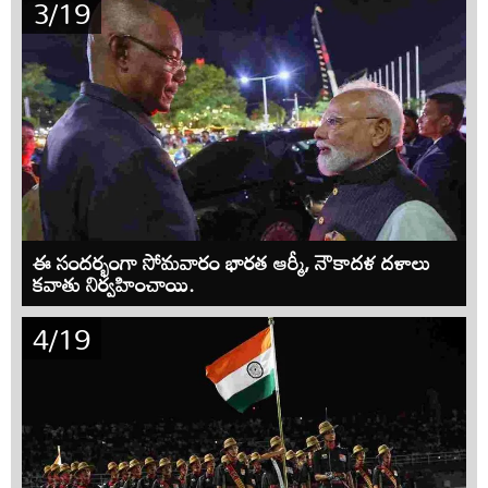
3/19
ఈ సందర్భంగా సోమవారం భారత ఆర్మీ, నౌకాదళ దళాలు
కవాతు నిర్వహించాయి.
4/19