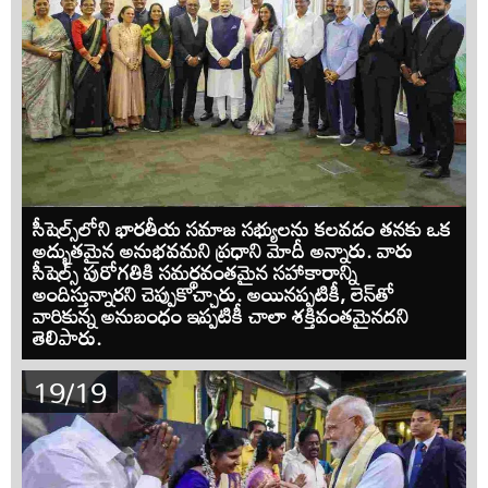
సీషెల్స్‌లోని భారతీయ సమాజ సభ్యులను కలవడం తనకు ఒక
అద్భుతమైన అనుభవమని ప్రధాని మోదీ అన్నారు. వారు
సీషెల్స్‌ పురోగతికి సమర్థవంతమైన సహాకారాన్ని
అందిస్తున్నారని చెప్పుకొచ్చారు. అయినప్పటికీ, లెన్‌తో
వారికున్న అనుబంధం ఇప్పటికీ చాలా శక్తివంతమైనదని
తెలిపారు.
19/19