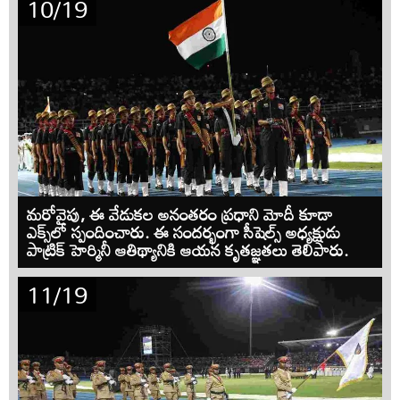
10/19
మరోవైపు, ఈ వేడుకల అనంతరం ప్రధాని మోదీ కూడా
ఎక్స్‌లో స్పందించారు. ఈ సందర్భంగా సీషెల్స్ అధ్యక్షుడు
పాట్రిక్ హెర్మినీ ఆతిథ్యానికి ఆయన కృతజ్ఞతలు తెలిపారు.
11/19