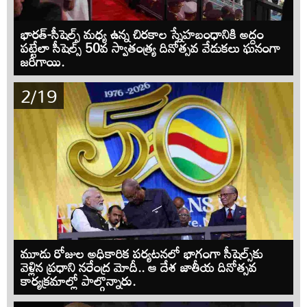
భారత్-సీషెల్స్ మధ్య ఉన్న చిరకాల స్నేహబంధానికి అద్దం
పట్టేలా సీషెల్స్ 50వ స్వాతంత్య్ర దినోత్సవ వేడుకలు ఘనంగా
జరిగాయి.
2/19
మూడు రోజుల అధికారిక పర్యటనలో భాగంగా సీషెల్స్‌కు
వెళ్లిన ప్రధాని నరేంద్ర మోదీ.. ఆ దేశ జాతీయ దినోత్సవ
కార్యక్రమాల్లో పాల్గొన్నారు.