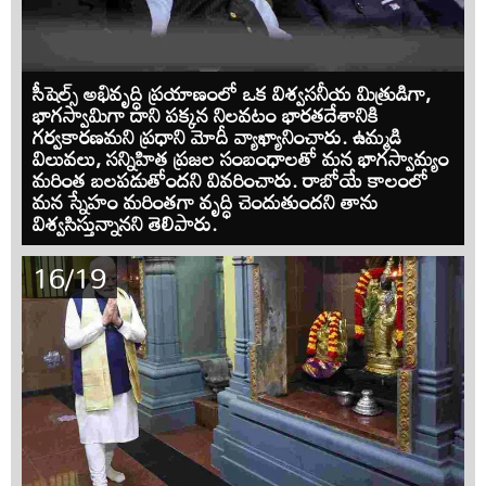
సీషెల్స్‌ అభివృద్ధి ప్రయాణంలో ఒక విశ్వసనీయ మిత్రుడిగా,
భాగస్వామిగా దాని పక్కన నిలవటం భారతదేశానికి
గర్వకారణమని ప్రధాని మోదీ వ్యాఖ్యానించారు. ఉమ్మడి
విలువలు, సన్నిహిత ప్రజల సంబంధాలతో మన భాగస్వామ్యం
మరింత బలపడుతోందని వివరించారు. రాబోయే కాలంలో
మన స్నేహం మరింతగా వృద్ధి చెందుతుందని తాను
విశ్వసిస్తున్నానని తెలిపారు.
16/19