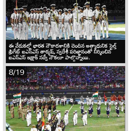
ఈ వేడుకల్లో భారత నౌకాదళానికి చెందిన అత్యాధునిక స్టెల్త్
ఫ్రిగేట్ ఐఎన్‌ఎస్ తార్కష్, స్వదేశీ పరిజ్ఞానంతో నిర్మించిన
ఐఎన్‌ఎస్ ఇక్షాక్ సర్వే నౌకలూ పాల్గొన్నాయి.
8/19