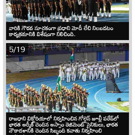
వారికి గౌరవ సూచకంగా ప్రధాని మోదీ లేచి నిలబడటం
కార్యక్రమానికి విశేషంగా నిలిచింది.
5/19
రాజధాని విక్టోరియాలో నిర్వహించిన గోల్డెన్ జూబ్లీ పరేడ్‌లో
భారత ఆర్మీకి చెందిన అస్సాం రెజిమెంట్ సైనికులు, భారత
నౌకాదళానికి చెందిన సిబ్బంది కవాతు నిర్వహించి