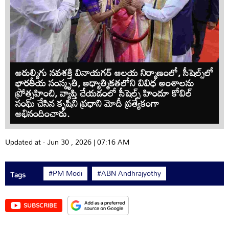
అరుల్మిగు నవశక్తి వినాయగర్ ఆలయ నిర్మాణంలో, సీషెల్స్‌లో
భారతీయ సంస్కృతి, ఆధ్యాత్మికతలోని వివిధ అంశాలను
ప్రోత్సహించి, వ్యాప్తి చేయడంలో సీషెల్స్ హిందూ కోవిల్
సంఘ్ చేసిన కృషిని ప్రధాని మోదీ ప్రత్యేకంగా
అభినందించారు.
Updated at - Jun 30 , 2026 | 07:16 AM
#PM Modi
#ABN Andhrajyothy
Tags
SUBSCRIBE