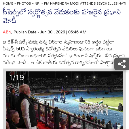
HOME
»
PHOTOS
»
NRI
»
PM NARENDRA MODI ATTENDS SEYCHELLES NATIO
సీషెల్స్‌లో స్వర్ణోత్సవ వేడుకలకు హాజరైన ప్రధాని
మోదీ
ABN
, Publish Date - Jun 30 , 2026 | 06:46 AM
భారత్-సీషెల్స్ మధ్య ఉన్న చిరకాల స్నేహబంధానికి అద్దం పట్టేలా
సీషెల్స్ 50వ స్వాతంత్య్ర దినోత్సవ వేడుకలు ఘనంగా జరిగాయి.
మూడు రోజుల అధికారిక పర్యటనలో భాగంగా సీషెల్స్‌కు వెళ్లిన ప్రధాని
నరేంద్ర మోదీ.. ఆ దేశ జాతీయ దినోత్సవ కార్యక్రమాల్లో పాల్గొన్నారు.
1/19