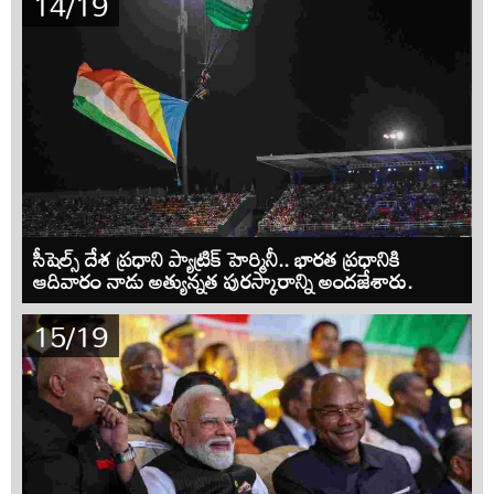
14/19
సీషెల్స్ దేశ ప్రధాని ప్యాట్రిక్ హెర్మినీ.. భారత ప్రధానికి
ఆదివారం నాడు అత్యున్నత పురస్కారాన్ని అందజేశారు.
15/19