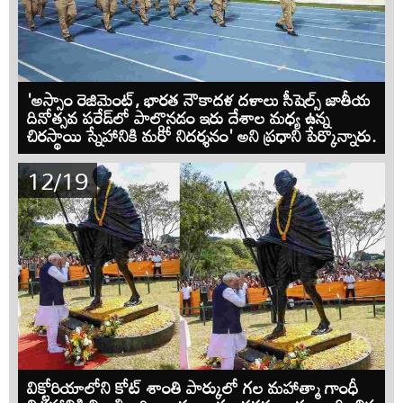
'అస్సాం రెజిమెంట్, భారత నౌకాదళ దళాలు సీషెల్స్ జాతీయ
దినోత్సవ పరేడ్‌లో పాల్గొనడం ఇరు దేశాల మధ్య ఉన్న
చిరస్థాయి స్నేహానికి మరో నిదర్శనం' అని ప్రధాని పేర్కొన్నారు.
12/19
విక్టోరియాలోని కోట్ శాంతి పార్కులో గల మహాత్మా గాంధీ