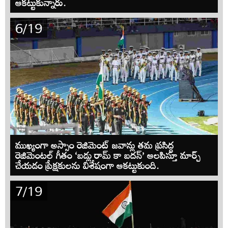
ఆకట్టుకున్నారు.
6/19
ముఖ్యంగా అస్సాం రెజిమెంట్ జవాన్లు తమ ప్రసిద్ధ
రెజిమెంటల్ గీతం ‘బడ్లు రామ్ కా బదన్’ ఆలపిస్తూ మార్చ్
చేయడం ప్రేక్షకులను విశేషంగా ఆకట్టుకుంది.
7/19