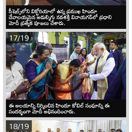
సీషెల్స్‌లోని విక్టోరియాలో ఉన్న ప్రముఖ హిందూ
దేవాలయమైన అరుల్మిగు నవశక్తి వినాయగర్‌లో ప్రధాని
మోదీ ప్రత్యేక పూజలు చేశారు.
17/19
ఈ ఆలయాన్ని నిర్మించిన హిందూ కోవిల్‌ సంఘాన్ని ఈ
సందర్భంగా మోదీ అభినందించారు.
18/19