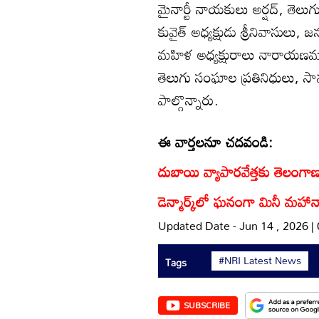
మైనార్టీ నాయకులు అర్షద్, తెలుగ
కువైత్ అధ్యక్షుడు శ్రీనివాసులు, జ
మహిళ అధ్యక్షురాలు నారాయణమ్మ
తెలుగు సంఘాల ప్రతినిధులు, సామ
పాల్గొన్నారు.
ఈ వార్తలనూ చదవండి:
దుబాయి వ్యాపారవేత్తకు తెలంగాణ
డెన్మార్క్‌లో ఘనంగా మినీ మహా
Updated Date - Jun 14 , 2026 |
#NRI Latest News
Tags
SUBSCRIBE