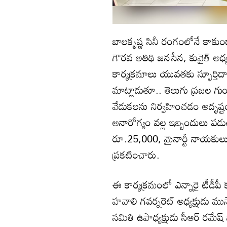
బాలకృష్ణ సినీ రంగంలోనే కాక
గౌరవ అతిథి జనసేన, కువైత్ అధ్య
కార్యక్రమాలు యువతకు స్ఫూర్తిదాయ
మాట్లాడుతూ.. తెలుగు ప్రజల గుం
వేడుకలను నిర్వహించడం అదృష్టంగ
అనారోగ్యం వల్ల ఇబ్బందులు పడుతు
రూ.25,000, మైనార్టీ నాయకులు
ప్రకటించారు.
ఈ కార్యక్రమంలో ఎన్నారై టీడీపీ
హవాలి గవర్నరెట్ అధ్యక్షుడు ముస్త
సమితి ఉపాధ్యక్షుడు సీఆర్ రమేష్