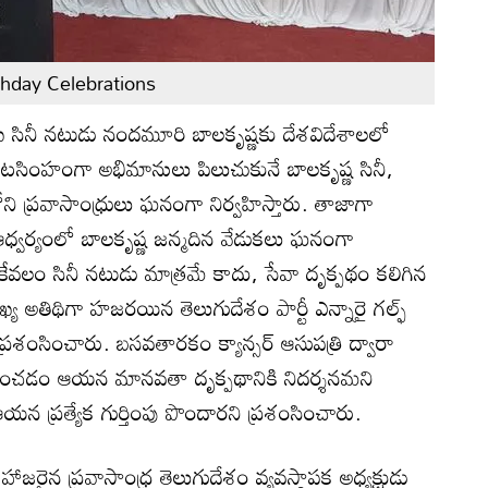
thday Celebrations
్రముఖ సినీ నటుడు నందమూరి బాలకృష్ణకు దేశవిదేశాలలో
టసింహంగా అభిమానులు పిలుచుకునే బాలకృష్ణ సినీ,
ోని ప్రవాసాంధ్రులు ఘనంగా నిర్వహిస్తారు. తాజాగా
తి ఆధ్వర్యంలో బాలకృష్ణ జన్మదిన వేడుకలు ఘనంగా
ేవలం సినీ నటుడు మాత్రమే కాదు, సేవా దృక్పథం కలిగిన
 ముఖ్య అతిథిగా హజరయిన తెలుగుదేశం పార్టీ ఎన్నారై గల్ఫ్
 ప్రశంసించారు. బసవతారకం క్యాన్సర్ ఆసుపత్రి ద్వారా
ందించడం ఆయన మానవతా దృక్పథానికి నిదర్శనమని
న ప్రత్యేక గుర్తింపు పొందారని ప్రశంసించారు.
హాజరైన ప్రవాసాంధ్ర తెలుగుదేశం వ్యవస్థాపక అధ్యక్షుడు