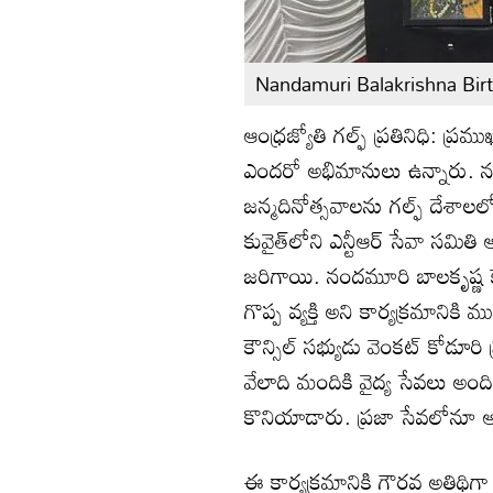
Nandamuri Balakrishna Bir
ఆంధ్రజ్యోతి గల్ఫ్ ప్రతినిధి: ప
ఎందరో అభిమానులు ఉన్నారు. న
జన్మదినోత్సవాలను గల్ఫ్ దేశాలల
కువైత్‌లోని ఎన్టీఆర్ సేవా సమి
జరిగాయి. నందమూరి బాలకృష్ణ క
గొప్ప వ్యక్తి అని కార్యక్రమానికి
కౌన్సిల్ సభ్యుడు వెంకట్ కోడూరి
వేలాది మందికి వైద్య సేవలు అ
కొనియాడారు. ప్రజా సేవలోనూ ఆయ
ఈ కార్యక్రమానికి గౌరవ అతిథిగా 