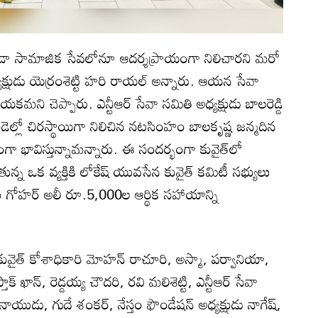
ుండా సామాజిక సేవలోనూ ఆదర్శప్రాయంగా నిలిచారని మరో
క్షుడు యెర్రంశెట్టి హరి రాయల్ అన్నారు. ఆయన సేవా
కమని చెప్పారు. ఎన్టీఆర్ సేవా సమితి అధ్యక్షుడు బాలరెడ్డి
డెల్లో చిరస్థాయిగా నిలిచిన నటసింహం బాలకృష్ణ జన్మదిన
ా భావిస్తున్నామన్నారు. ఈ సందర్భంగా కువైత్‌లో
న్న ఒక వ్యక్తికి లోకేష్ యువసేన కువైత్ కమిటీ సభ్యులు
 గోహర్ అలీ రూ.5,000ల ఆర్థిక సహాయాన్ని
 కువైత్ కోశాధికారి మోహన్ రాచూరి, అస్మా, పర్వానియా,
ాక్ ఖాన్, రెడ్డయ్య చౌదరి, రవి మలిశెట్టి, ఎన్టీఆర్ సేవా
 నాయుడు, గుదే శంకర్, నేస్తం ఫౌండేషన్ అధ్యక్షుడు నాగేష్,