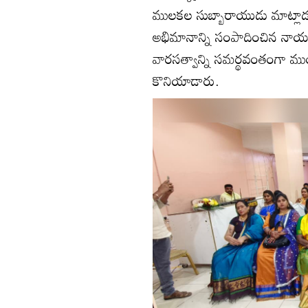
ములకల సుబ్బారాయుడు మాట్లాడు
అభిమానాన్ని సంపాదించిన నాయక
వారసత్వాన్ని సమర్థవంతంగా ముం
కొనియాడారు.