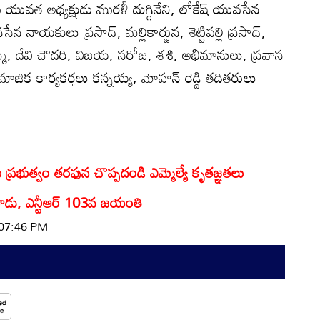
ు యువత అధ్యక్షుడు మురళీ దుగ్గినేని, లోకేష్ యువసేన
నసేన నాయకులు ప్రసాద్, మల్లికార్జున, శెట్టిపల్లి ప్రసాద్,
, దేవి చౌదరి, విజయ, సరోజ, శశి, అభిమానులు, ప్రవాస
ాజిక కార్యకర్తలు కన్నయ్య, మోహన్ రెడ్డి తదితరులు
 ప్రభుత్వం తరఫున చొప్పదండి ఎమ్మెల్యే కృతజ్ఞతలు
నాడు, ఎన్టీఆర్ 103వ జయంతి
 07:46 PM