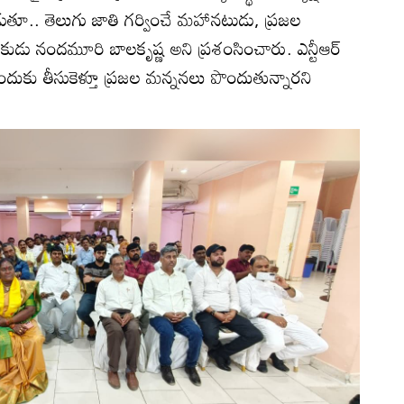
తూ.. తెలుగు జాతి గర్వించే మహానటుడు, ప్రజల
ుడు నందమూరి బాలకృష్ణ అని ప్రశంసించారు. ఎన్టీఆర్
దుకు తీసుకెళ్తూ ప్రజల మన్ననలు పొందుతున్నారని