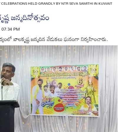
 CELEBRATIONS HELD GRANDLY BY NTR SEVA SAMITHI IN KUWAIT
ృష్ణ జన్మదినోత్సవం
 | 07:34 PM
ధ్వర్యంలో బాలకృష్ణ జన్మదిన వేడుకలు ఘనంగా నిర్వహించారు.