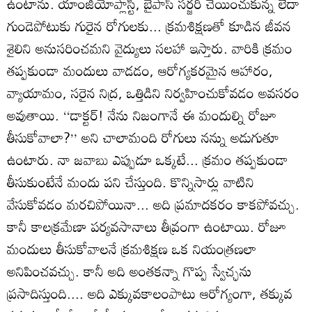
ఉంటాను. యాంజియోప్లాస్టీ, బైపాస్‌ సర్జరీ చేయించుకున్న లేదా
గుండెపోటుకు గురైన రోగులకు... క్రమశిక్షణతో కూడిన జీవన
శైలిని అనుసరించమని వైద్యులు సలహా ఇస్తారు. వారికి క్రమం
తప్పకుండా మందులు వాడడం, ఆరోగ్యకరమైన ఆహారం,
వ్యాయామం, సరైన నిద్ర, ఒత్తిడిని నిర్వహించుకోవడం అవసరం
అవుతాయి. ‘‘డాక్టర్‌! నేను నిజంగానే ఈ మందుల్ని రోజూ
తీసుకోవాలా?’’ అని చాలామంది రోగులు నన్ను అడుగుతూ
ఉంటారు. నా జవాబు ఎప్పుడూ ఒక్కటే... క్రమం తప్పకుండా
తీసుకుంటేనే మందు పని చేస్తుంది. కొన్నిసార్లు వాటిని
వేసుకోవడం మరచిపోయినా... అది ప్రమాదకరం కాకపోవచ్చు.
కానీ కాలక్రమేణా పర్యవసానాలు తీవ్రంగా ఉంటాయి. రోజూ
మందులు తీసుకోవాలనే క్రమశిక్షణ ఒక నియంత్రణలా
అనిపించవచ్చు. కానీ అది అంతకన్నా గొప్ప స్వేచ్ఛను
ప్రసాదిస్తుంది.... అది ఎక్కువకాలంపాటు ఆరోగ్యంగా, తక్కువ