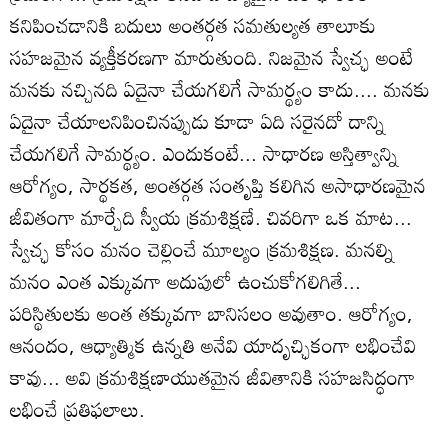
కనిపించడానికి బదులు అంతర్గత సమతుల్యత తాలూకు
సహజమైన వ్యక్తీకరణగా మారుతుంది. నిజమైన స్వేచ్ఛ అంటే
మనకు నచ్చినది ఏదైనా చేయగలిగే సామర్థ్యం కాదు.... మనకు
ఏదైనా చేయాలనిపించినప్పుడు కూడా ఏది సరైనదో దాన్ని
చేయగలిగే సామర్థ్యం. ఎందుకంటే... సాధారణ అస్తిత్వాన్ని
ఆరోగ్యం, సార్థకత, అంతర్గత సంతృప్తి కలిగిన అసాధారణమైన
జీవితంగా మార్చేది స్వీయ క్రమశిక్షణే. చివరిగా ఒక మాట...
స్వేచ్ఛ కోసం మనం చెల్లించే మూల్యం క్రమశిక్షణ. మనల్ని
మనం ఎంత ఎక్కువగా అదుపులో ఉంచుకోగలిగితే...
పరిస్థితులకు అంత తక్కువగా బానిసలం అవుతాం. ఆరోగ్యం,
ఆనందం, ఆధ్యాత్మిక ఉన్నతి అనేవి యాదృచ్ఛికంగా లభించేవి
కావు... అవి క్రమశిక్షణాయుతమైన జీవితానికి సహజసిద్ధంగా
లభించే ప్రతిఫలాలు.