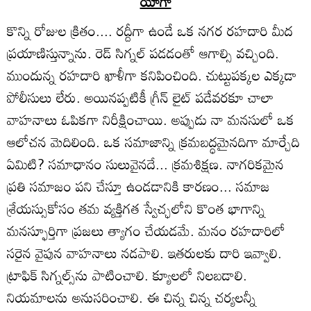
యోగా
కొన్ని రోజుల క్రితం.... రద్దీగా ఉండే ఒక నగర రహదారి మీద
ప్రయాణిస్తున్నాను. రెడ్‌ సిగ్నల్‌ పడడంతో ఆగాల్సి వచ్చింది.
ముందున్న రహదారి ఖాళీగా కనిపించింది. చుట్టుపక్కల ఎక్కడా
పోలీసులు లేరు. అయినప్పటికీ గ్రీన్‌ లైట్‌ పడేవరకూ చాలా
వాహనాలు ఓపికగా నిరీక్షించాయి. అప్పుడు నా మనసులో ఒక
ఆలోచన మెదిలింది. ఒక సమాజాన్ని క్రమబద్ధమైనదిగా మార్చేది
ఏమిటి? సమాధానం సులువైనదే... క్రమశిక్షణ. నాగరికమైన
ప్రతి సమాజం పని చేస్తూ ఉండడానికి కారణం... సమాజ
శ్రేయస్సుకోసం తమ వ్యక్తిగత స్వేచ్ఛలోని కొంత భాగాన్ని
మనస్ఫూర్తిగా ప్రజలు త్యాగం చేయడమే. మనం రహదారిలో
సరైన వైపున వాహనాలు నడపాలి. ఇతరులకు దారి ఇవ్వాలి.
ట్రాఫిక్‌ సిగ్నల్స్‌ను పాటించాలి. క్యూలలో నిలబడాలి.
నియమాలను అనుసరించాలి. ఈ చిన్న చిన్న చర్యలన్నీ