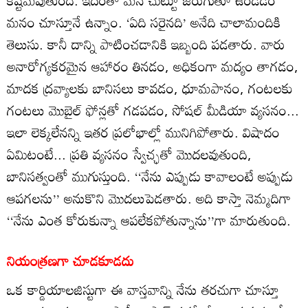
కష్టమవుతుంది. ఇదంతా మన చుట్టూ జరుగుతూ ఉండడం
మనం చూస్తూనే ఉన్నాం. ‘ఏది సరైనది’ అనేది చాలామందికి
తెలుసు. కానీ దాన్ని పాటించడానికి ఇబ్బంది పడతారు. వారు
అనారోగ్యకరమైన ఆహారం తినడం, అధికంగా మద్యం తాగడం,
మాదక ద్రవ్యాలకు బానిసలు కావడం, ధూమపానం, గంటలకు
గంటలు మొబైల్‌ ఫోన్లతో గడపడం, సోషల్‌ మీడియా వ్యసనం...
ఇలా లెక్కలేనన్ని ఇతర ప్రలోభాల్లో మునిగిపోతారు. విషాదం
ఏమిటంటే... ప్రతి వ్యసనం స్వేచ్ఛతో మొదలవుతుంది,
బానిసత్వంతో ముగుస్తుంది. ‘‘నేను ఎప్పుడు కావాలంటే అప్పుడు
ఆపగలను’’ అనుకొని మొదలుపెడతారు. అది కాస్తా నెమ్మదిగా
‘‘నేను ఎంత కోరుకున్నా ఆపలేకపోతున్నాను’’గా మారుతుంది.
నియంత్రణగా చూడకూడదు
ఒక కార్డియాలజిస్టుగా ఈ వాస్తవాన్ని నేను తరచుగా చూస్తూ