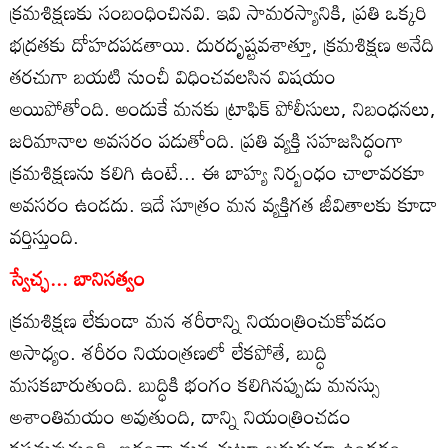
క్రమశిక్షణకు సంబంధించినవి. ఇవి సామరస్యానికి, ప్రతి ఒక్కరి
భద్రతకు దోహదపడతాయి. దురదృష్టవశాత్తూ, క్రమశిక్షణ అనేది
తరచుగా బయటి నుంచీ విధించవలసిన విషయం
అయిపోతోంది. అందుకే మనకు ట్రాఫిక్‌ పోలీసులు, నిబంధనలు,
జరిమానాల అవసరం పడుతోంది. ప్రతి వ్యక్తి సహజసిద్ధంగా
క్రమశిక్షణను కలిగి ఉంటే... ఈ బాహ్య నిర్బంధం చాలావరకూ
అవసరం ఉండదు. ఇదే సూత్రం మన వ్యక్తిగత జీవితాలకు కూడా
వర్తిస్తుంది.
స్వేచ్ఛ... బానిసత్వం
క్రమశిక్షణ లేకుండా మన శరీరాన్ని నియంత్రించుకోవడం
అసాధ్యం. శరీరం నియంత్రణలో లేకపోతే, బుద్ధి
మసకబారుతుంది. బుద్ధికి భంగం కలిగినప్పుడు మనస్సు
అశాంతిమయం అవుతుంది, దాన్ని నియంత్రించడం