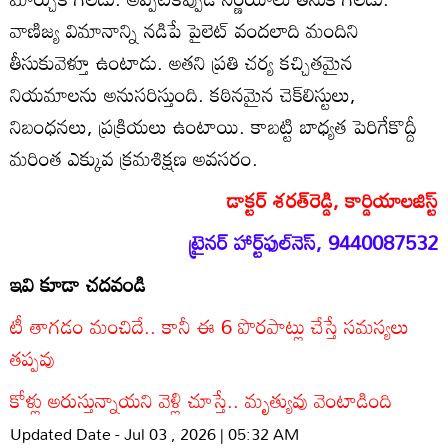
వాణిజ్య విమానాన్ని నడిపే పైలెట్‌ వందలాది మందిని
తీసుకువెళ్తూ ఉంటాడు. అతని ప్రతి చర్య కచ్చితమైన
నియమాలను అనుసరిస్తుంది. కఠినమైన చెక్‌లిస్టులు,
నిబంధనలు, ప్రక్రియలు ఉంటాయి. కాబట్టి బాధ్యత పెరిగేకొద్దీ
మరింత ఎక్కువ క్రమశిక్షణ అవసరం.
డాక్టర్‌ శరత్‌రెడ్డి, కార్డియాలజిస్ట్‌
ట్రైనర్‌ హార్ట్‌ఫుల్‌నెస్‌, 9440087532
ఇవి కూడా చదవండి
టీ తాగడం మంచిదే.. కానీ ఈ 6 పొరపాట్లు చేస్తే సమస్యలు
తప్పవు
కోళ్లు అరుస్తున్నాయని వెళ్లి చూస్తే.. మృత్యువు వెంటాడింది
Updated Date - Jul 03 , 2026 | 05:32 AM