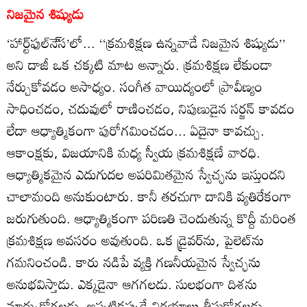
నిజమైన శిష్యుడు
‘హార్ట్‌ఫుల్‌నె్‌స’లో... ‘‘క్రమశిక్షణ ఉన్నవాడే నిజమైన శిష్యుడు’’
అని దాజీ ఒక చక్కటి మాట అన్నారు. క్రమశిక్షణ లేకుండా
నేర్చుకోవడం అసాధ్యం. సంగీత వాయిద్యంలో ప్రావీణ్యం
సాధించడం, చదువులో రాణించడం, నిపుణుడైన సర్జన్‌ కావడం
లేదా ఆధ్యాత్మికంగా పురోగమించడం... ఏదైనా కావచ్చు.
ఆకాంక్షకు, విజయానికి మధ్య స్వీయ క్రమశిక్షణే వారధి.
ఆధ్యాత్మికమైన ఎదుగుదల అపరిమితమైన స్వేచ్ఛను ఇస్తుందని
చాలామంది అనుకుంటారు. కానీ తరచుగా దానికి వ్యతిరేకంగా
జరుగుతుంది. ఆధ్యాత్మికంగా పరిణతి చెందుతున్న కొద్దీ మరింత
క్రమశిక్షణ అవసరం అవుతుంది. ఒక డ్రైవర్‌ను, పైలెట్‌ను
గమనించండి. కారు నడిపే వ్యక్తి గణనీయమైన స్వేచ్ఛను
అనుభవిస్తాడు. ఎక్కడైనా ఆగగలడు. సులభంగా దిశను
మార్చుకోగలడు. అప్పటికప్పుడే నిర్ణయాలు తీసుకోగలడు.