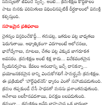
సమస్యలతో జీవించే స్వేచ్ఛ. అంటే... క్రమశిక్షణ కొద్దికాలం
పాటు మనకు పరిమితులు విధించినప్పటికీ దీర్ఘకాలంలో విముక్తి
కల్పిస్తుంది.
సహజమైన ప్రతిఫలాలు
చైతన్యం విస్తరించేకొద్దీ... తమపట్ల, ఇతరుల పట్ల బాధ్యతలు
పెరుగుతాయి. ఆధ్యాత్మికంగా ఎదగాలంటే ఆలోచనలు,
భావోద్వేగాలు, మాటలు, చేతల పట్ల ఎక్కువ జాగరూకత
అవసరం. క్రమశిక్షణ అంటే శిక్ష కాదు... వివేకవంతమైన
స్వీయనిర్వహణ. కేవలం ఆనందాన్ని ఇచ్చే దానికన్నా...
ప్రయోజనకరమైన దాన్ని ఎంచుకోగలిగే సామర్థ్యమే క్రమశిక్షణ.
ఈ ప్రక్రియలో ‘హార్ట్‌ఫుల్‌నెస్‌’ ధ్యానం ఎంతో సహాయపడుతుంది.
క్రమం తప్పకుండే చేసే సాధనతో మనసు ప్రశాంతమవుతుంది.
ఆవేశాలు బలహీనపడతాయి, విచక్షణ బలపడుతుంది.
క్రమంగా... క్రమశిక్షణ అనేది బాహ్యమైన ఒక భారంలా