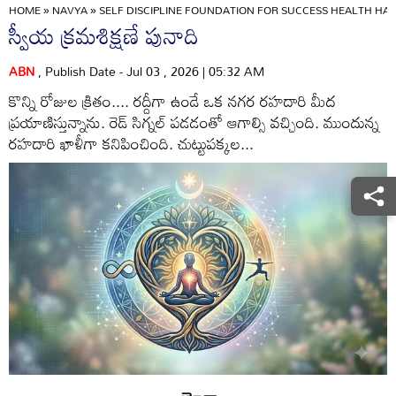
HOME
»
NAVYA
»
SELF DISCIPLINE FOUNDATION FOR SUCCESS HEALTH HA
స్వీయ క్రమశిక్షణే పునాది
ABN
, Publish Date - Jul 03 , 2026 | 05:32 AM
కొన్ని రోజుల క్రితం.... రద్దీగా ఉండే ఒక నగర రహదారి మీద
ప్రయాణిస్తున్నాను. రెడ్‌ సిగ్నల్‌ పడడంతో ఆగాల్సి వచ్చింది. ముందున్న
రహదారి ఖాళీగా కనిపించింది. చుట్టుపక్కల...