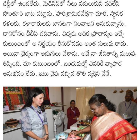
ఢిల్లీలో ఉండలేదు. మెడిసిన్‌లో సీటు వదులుకుని వదిలేసి
సొంతూరి బాట పట్టాను. పారిశ్రామికవేత్తగా మారి, స్థానిక
కళలకు, కళాకారులకు బాసటగా నిలవాలని అనుకున్నాను.
దానికోసం బీబీఏ చదివాను. విద్యకు అధిక ప్రాధాన్యం ఇచ్చే
కుటుంబంలో ఆ నిర్ణయం తీసుకోవడం అంత సులువు కాదు.
అయినా ధైర్యంగా అడుగులు వేశాను. అదే నా జీవితాన్ని మలుపు
తిప్పింది. మా కుటుంబంలో, బంధువుల్లో ఎవరికీ వ్యాపార
అనుభవం లేదు. ఇటు వైపు వచ్చిన తొలి వ్యక్తిని నేనే.