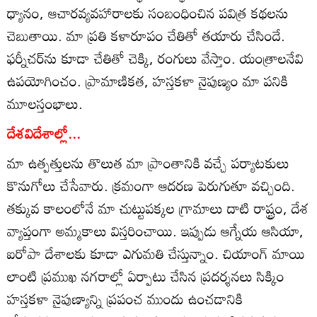
ధ్యానం, ఆచారవ్యవహారాలకు సంబంధించిన పవిత్ర కథలను
చెబుతాయి. మా ప్రతి కళారూపం చేతితో తయారు చేసిందే.
ఫర్నీచర్‌ను కూడా చేతితో చెక్కి, రంగులు వేస్తాం. యంత్రాలనేవి
ఉపయోగించం. ప్రామాణికత, హస్తకళా నైపుణ్యం మా పనికి
మూలస్తంభాలు.
దేశవిదేశాల్లో...
మా ఉత్పత్తులను తొలుత మా ప్రాంతానికి వచ్చే పర్యాటకులు
కొనుగోలు చేసేవారు. క్రమంగా ఆదరణ పెరుగుతూ వచ్చింది.
తక్కువ కాలంలోనే మా చుట్టుపక్కల గ్రామాలు దాటి రాష్ట్రం, దేశ
వ్యాప్తంగా అమ్మకాలు విస్తరించాయి. ఇప్పుడు ఆగ్నేయ ఆసియా,
ఐరోపా దేశాలకు కూడా ఎగుమతి చేస్తున్నాం. చియాంగ్‌ మాయి
లాంటి ప్రముఖ నగరాల్లో ఏర్పాటు చేసిన ప్రదర్శనలు సిక్కిం
హస్తకళా నైపుణ్యాన్ని ప్రపంచ ముందు ఉంచడానికి