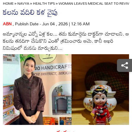
HOME
»
NAVYA
»
HEALTH TIPS
»
WOMAN LEAVES MEDICAL SEAT TO REVIVE
కలను వదిలి కళ వైపు
ABN
, Publish Date - Jun 04 , 2026 | 12:16 AM
అమ్మానాన్నల ఎన్నో ఏళ్ల కల... తమ కుమార్తెను డాక్టర్‌గా చూడాలని. ఆ
కలను తనదిగా చేసుకొని ఎంతో శ్రమించారు ఆమె. కానీ ఆఖరి
నిమిషంలో మనసు మార్చుకుని...