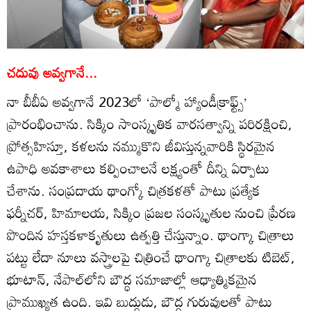
చదువు అవ్వగానే...
నా బీబీఏ అవ్వగానే 2023లో ‘పాల్మో హ్యాండీక్రాఫ్ట్స్‌’
ప్రారంభించాను. సిక్కిం సాంస్కృతిక వారసత్వాన్ని పరిరక్షించి,
ప్రోత్సహిస్తూ, కళలను నమ్ముకొని జీవిస్తున్నవారికి స్థిరమైన
ఉపాధి అవకాశాలు కల్పించాలనే లక్ష్యంతో దీన్ని ఏర్పాటు
చేశాను. సంప్రదాయ థాంగ్కో చిత్రకళతో పాటు ప్రత్యేక
ఫర్నీచర్‌, హిమాలయ, సిక్కిం ప్రజల సంస్కృతుల నుంచి ప్రేరణ
పొందిన హస్తకళాకృతులు ఉత్పత్తి చేస్తున్నాం. థాంగ్కా చిత్రాలు
పట్టు లేదా నూలు వస్త్రాలపై చిత్రించే థాంగ్కా చిత్రాలకు టిబెట్‌,
భూటాన్‌, నేపాల్‌లోని బౌద్ధ సమాజాల్లో ఆధ్యాత్మికమైన
ప్రాముఖ్యత ఉంది. ఇవి బుద్ధుడు, బౌద్ధ గురువులతో పాటు