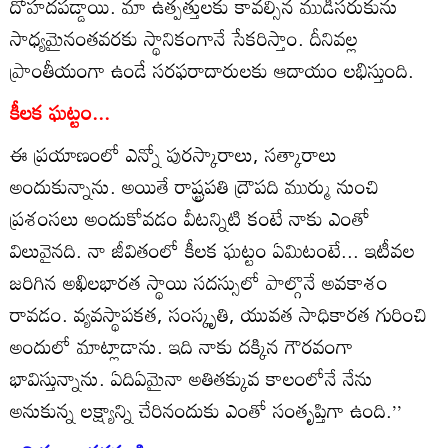
దోహదపడ్డాయి. మా ఉత్పత్తులకు కావల్సిన ముడిసరుకును
సాధ్యమైనంతవరకు స్థానికంగానే సేకరిస్తాం. దీనివల్ల
ప్రాంతీయంగా ఉండే సరఫరాదారులకు ఆదాయం లభిస్తుంది.
కీలక ఘట్టం...
ఈ ప్రయాణంలో ఎన్నో పురస్కారాలు, సత్కారాలు
అందుకున్నాను. అయితే రాష్ట్రపతి ద్రౌపది ముర్ము నుంచి
ప్రశంసలు అందుకోవడం వీటన్నిటి కంటే నాకు ఎంతో
విలువైనది. నా జీవితంలో కీలక ఘట్టం ఏమిటంటే... ఇటీవల
జరిగిన అఖిలభారత స్థాయి సదస్సులో పాల్గొనే అవకాశం
రావడం. వ్యవస్థాపకత, సంస్కృతి, యువత సాధికారత గురించి
అందులో మాట్లాడాను. ఇది నాకు దక్కిన గౌరవంగా
భావిస్తున్నాను. ఏదిఏమైనా అతితక్కువ కాలంలోనే నేను
అనుకున్న లక్ష్యాన్ని చేరినందుకు ఎంతో సంతృప్తిగా ఉంది.’’