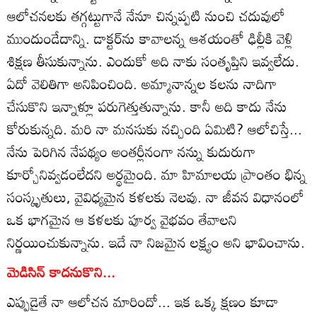
ఆలోచనలకు తగ్గట్టుగానే నేనూ చిన్నప్పటి నుంచి చదువులో
ముందుండేదాన్ని. డాక్టర్‌ను కావాలన్న ఆశయంతో ఢిల్లీకి వెళ్లి
శిక్షణ తీసుకున్నాను. ఎందుకో అది నాకు సంతృప్తిని ఇవ్వలేదు.
ఏదో వెలితిగా అనిపించింది. అమ్మానాన్నల కలను నాదిగా
చేసుకొని ఇన్నాళ్లూ పరుగెత్తుతున్నాను. కానీ అది కాదు నేను
కోరుకున్నది. మరి నా మనసుకు నచ్చింది ఏమిటి? ఆలోచిస్తే...
నేను పెరిగిన నేపథ్యం అంతర్లీనంగా నన్ను కుదురుగా
కూర్చోనివ్వడంలేదని అర్థమైంది. మా హిమాలయ ప్రాంతం భిన్న
సంస్కృతులు, వైవిధ్యమైన కళలకు నెలవు. నా జీవన విధానంలో
ఒక భాగమైన ఆ కళలకు పూర్వ వైభవం తేవాలని
నిర్ణయించుకున్నాను. ఇదే నా నిజమైన లక్ష్యం అని భావించాను.
మెడిసిన్‌ కాదనుకొని...
ఎప్పుడైతే నా ఆలోచన మారిందో... ఇక ఒక్క క్షణం కూడా