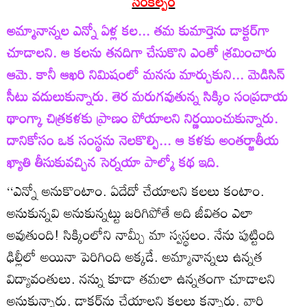
సంకల్పం
అమ్మానాన్నల ఎన్నో ఏళ్ల కల... తమ కుమార్తెను డాక్టర్‌గా
చూడాలని. ఆ కలను తనదిగా చేసుకొని ఎంతో శ్రమించారు
ఆమె. కానీ ఆఖరి నిమిషంలో మనసు మార్చుకుని... మెడిసిన్‌
సీటు వదులుకున్నారు. తెర మరుగవుతున్న సిక్కిం సంప్రదాయ
థాంగ్కా చిత్రకళకు ప్రాణం పోయాలని నిర్ణయించుకున్నారు.
దానికోసం ఒక సంస్థను నెలకొల్పి... ఆ కళకు అంతర్జాతీయ
ఖ్యాతి తీసుకువచ్చిన సెర్నయా పాల్మో కథ ఇది.
‘‘ఎన్నో అనుకొంటాం. ఏదేదో చేయాలని కలలు కంటాం.
అనుకున్నవి అనుకున్నట్టు జరిగిపోతే అది జీవితం ఎలా
అవుతుంది! సిక్కింలోని నామ్చీ మా స్వస్థలం. నేను పుట్టింది
ఢిల్లీలో అయినా పెరిగింది అక్కడే. అమ్మానాన్నలు ఉన్నత
విద్యావంతులు. నన్ను కూడా తమలా ఉన్నతంగా చూడాలని
అనుకున్నారు. డాక్టర్‌ను చేయాలని కలలు కన్నారు. వారి