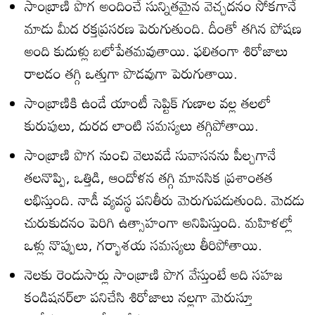
సాంబ్రాణి పొగ అందించే సున్నితమైన వెచ్చదనం సోకగానే
మాడు మీద రక్తప్రసరణ పెరుగుతుంది. దీంతో తగిన పోషణ
అంది కుదుళ్లు బలోపేతమవుతాయి. ఫలితంగా శిరోజాలు
రాలడం తగ్గి ఒత్తుగా పొడవుగా పెరుగుతాయి.
సాంబ్రాణికి ఉండే యాంటీ సెప్టిక్‌ గుణాల వల్ల తలలో
కురుపులు, దురద లాంటి సమస్యలు తగ్గిపోతాయి.
సాంబ్రాణి పొగ నుంచి వెలువడే సువాసనను పీల్చగానే
తలనొప్పి, ఒత్తిడి, ఆందోళన తగ్గి మానసిక ప్రశాంతత
లభిస్తుంది. నాడీ వ్యవస్థ పనితీరు మెరుగుపడుతుంది. మెదడు
చురుకుదనం పెరిగి ఉత్సాహంగా అనిపిస్తుంది. మహిళల్లో
ఒళ్లు నొప్పులు, గర్భాశయ సమస్యలు తీరిపోతాయి.
నెలకు రెండుసార్లు సాంబ్రాణి పొగ వేస్తుంటే అది సహజ
కండిషనర్‌లా పనిచేసి శిరోజాలు నల్లగా మెరుస్తూ