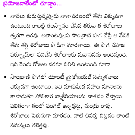
ప్రయోజనాలేంటో చూద్దాం...
వానలు కురుస్తున్నప్పుడు వాతావరణంలో తేమ ఎక్కువగా
ఉంటుంది కాబట్టి తలస్నానం చేసిన తరువాత శిరోజాలు
త్వరగా ఆరవు. అలాంటప్పుడు సాంబ్రాణి పొగ వేస్తే ఆ వేడికి
తేమ తగ్గి శిరోజాలు పొడిగా మారతాయి. ఈ పొగ సహజ
పర్ఫ్యూమ్‌లా పనిచేసి శిరోజాలకు సువాసనను అందిస్తుంది.
ఇది రెండు రోజుల వరకూ నిలిచి ఉంటుంది కూడా.
సాంబ్రాణి పొగలో యాంటీ మైక్రోబయల్‌ సమ్మేళనాలు
ఎక్కువగా ఉంటాయి. ఇవి మాడుమీద సహజ నూనెలను
కాపాడుతూ హానికార బ్యాక్టీరియాలను నాశనం చేస్తాయి.
ఫలితంగా తలలో ఫంగల్‌ ఇన్ఫెక్షన్లు, చుండ్రు రావు.
శిరోజాలు పెళుసుగా మారడం, వాటి చివర్లు చిట్లడం లాంటి
సమస్యలు తలెత్తవు.