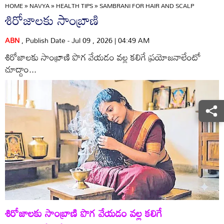
HOME
»
NAVYA
»
HEALTH TIPS
»
SAMBRANI FOR HAIR AND SCALP
శిరోజాలకు సాంబ్రాణి
ABN
, Publish Date - Jul 09 , 2026 | 04:49 AM
శిరోజాలకు సాంబ్రాణి పొగ వేయడం వల్ల కలిగే ప్రయోజనాలేంటో
చూద్దాం...
శిరోజాలకు సాంబ్రాణి పొగ వేయడం వల్ల కలిగే