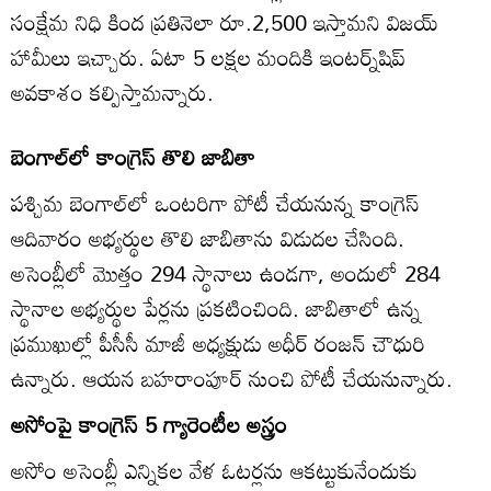
సంక్షేమ నిధి కింద ప్రతినెలా రూ.2,500 ఇస్తామని విజయ్‌
హామీలు ఇచ్చారు. ఏటా 5 లక్షల మందికి ఇంటర్న్‌షిప్‌
అవకాశం కల్పిస్తామన్నారు.
బెంగాల్‌లో కాంగ్రెస్‌ తొలి జాబితా
పశ్చిమ బెంగాల్‌లో ఒంటరిగా పోటీ చేయనున్న కాంగ్రెస్‌
ఆదివారం అభ్యర్థుల తొలి జాబితాను విడుదల చేసింది.
అసెంబ్లీలో మొత్తం 294 స్థానాలు ఉండగా, అందులో 284
స్థానాల అభ్యర్థుల పేర్లను ప్రకటించింది. జాబితాలో ఉన్న
ప్రముఖుల్లో పీసీసీ మాజీ అధ్యక్షుడు అధీర్‌ రంజన్‌ చౌధురి
ఉన్నారు. ఆయన బహరాంపూర్‌ నుంచి పోటీ చేయనున్నారు.
అసోంపై కాంగ్రెస్‌ 5 గ్యారెంటీల అస్త్రం
అసోం అసెంబ్లీ ఎన్నికల వేళ ఓటర్లను ఆకట్టుకునేందుకు