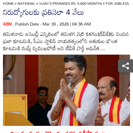
HOME
»
NATIONAL
»
VIJAY’S PROMISES RS. 4,000 MONTHLY FOR JOBLESS
నిరుద్యోగులకు ప్రతినెలా 4 వేలు
ABN
, Publish Date - Mar 30 , 2026 | 04:36 AM
తమిళనాడు అసెంబ్లీ ఎన్నికలలో తమిళగ వెట్రి కళగం(టీవీకే)కు చెందిన
ప్రజా కూటమికి, సీఎం స్టాలిన్‌ నాయకత్వంలోని అతుకుల బొంత
కూటమికి మధ్యే ద్విముఖపోటీ అని టీవీకే పార్టీ అధినేత....