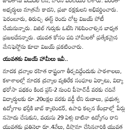
జాబితాను విడుదల చేసి, వారినీ పరిచయం చేశారు. వీరంతా
అభ్యర్థులు మాత్రమే కాదని, ప్రజా రక్షకులని అభివర్ణించారు.
పెరంబూరు, తిరుచ్చి ఈస్ట్‌ రెండు చోట్ల విజయ్‌ పోటీ
చేయనున్నారు. విజిల్‌ గుర్తుకు ఓటేసి గెలిపించాల్సిన బాధ్యత
ప్రజలదేనన్నారు. యువత కోసం పది హామీలతో ప్రత్యేకమైన
మేనిఫెస్టోను కూడా విజయ్‌ ప్రకటించారు.
యువతకు విజయ్‌ హామీలు ఇవీ..
మాదక ద్రవ్యాల రహిత రాష్ట్రంగా తీర్చదిద్దేందుకు పాఠశాలలు,
కళాశాలల్లో మాదక ద్రవ్యాల వ్యతిరేక సంఘాల ఏర్పాటు, విద్యా
భరోసా పథకం కింద ప్లస్‌-2 నుంచి పీహెచ్‌డీ వరకు చదివే
విద్యార్థులకు రూ.20లక్షల వరకు వడ్డీ లేని రుణాలు, ప్రభుత్వ
ఉద్యోగాల భర్తీకి జాబ్‌ క్యాలెండర్‌, ఉపాధి కల్పన కేంద్రాల్లో పేర్లు
నమోదు చేసుకుని, వయసు 29 ఏళ్లు దాటినా ఉద్యోగం రాని
యువతకు ప్రతినెలా రూ.4వేలు, డిప్లొమా చేసినవారికి యువత