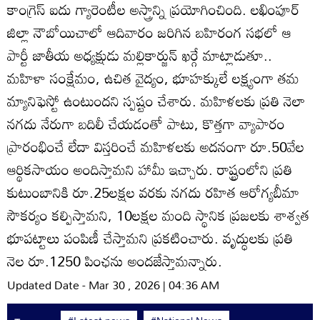
కాంగ్రెస్‌ ఐదు గ్యారెంటీల అస్త్రాన్ని ప్రయోగించింది. లఖింపూర్‌
జిల్లా నౌబోయిచాలో ఆదివారం జరిగిన బహిరంగ సభలో ఆ
పార్టీ జాతీయ అధ్యక్షుడు మల్లికార్జున్‌ ఖర్గే మాట్లాడుతూ..
మహిళా సంక్షేమం, ఉచిత వైద్యం, భూహక్కులే లక్ష్యంగా తమ
మ్యానిఫెస్టో ఉంటుందని స్పష్టం చేశారు. మహిళలకు ప్రతి నెలా
నగదు నేరుగా బదిలీ చేయడంతో పాటు, కొత్తగా వ్యాపారం
ప్రారంభించే లేదా విస్తరించే మహిళలకు అదనంగా రూ.50వేల
ఆర్థికసాయం అందిస్తామని హామీ ఇచ్చారు. రాష్ట్రంలోని ప్రతి
కుటుంబానికి రూ.25లక్షల వరకు నగదు రహిత ఆరోగ్యబీమా
సౌకర్యం కల్పిస్తామని, 10లక్షల మంది స్థానిక ప్రజలకు శాశ్వత
భూపట్టాలు పంపిణీ చేస్తామని ప్రకటించారు. వృద్ధులకు ప్రతి
నెల రూ.1250 పింఛను అందజేస్తామన్నారు.
Updated Date - Mar 30 , 2026 | 04:36 AM