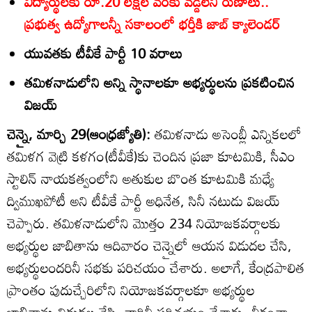
విద్యార్థులకు రూ.20 లక్షల వరకు వడ్డీలేని రుణాలు..
ప్రభుత్వ ఉద్యోగాలన్నీ సకాలంలో భర్తీకి జాబ్‌ క్యాలెండర్‌
యువతకు టీవీకే పార్టీ 10 వరాలు
తమిళనాడులోని అన్ని స్థానాలకూ అభ్యర్థులను ప్రకటించిన
విజయ్‌
చెన్నై, మార్చి 29(ఆంధ్రజ్యోతి):
తమిళనాడు అసెంబ్లీ ఎన్నికలలో
తమిళగ వెట్రి కళగం(టీవీకే)కు చెందిన ప్రజా కూటమికి, సీఎం
స్టాలిన్‌ నాయకత్వంలోని అతుకుల బొంత కూటమికి మధ్యే
ద్విముఖపోటీ అని టీవీకే పార్టీ అధినేత, సినీ నటుడు విజయ్‌
చెప్పారు. తమిళనాడులోని మొత్తం 234 నియోజకవర్గాలకు
అభ్యర్థుల జాబితాను ఆదివారం చెన్నైలో ఆయన విడుదల చేసి,
అభ్యర్థులందరినీ సభకు పరిచయం చేశారు. అలాగే, కేంద్రపాలిత
ప్రాంతం పుదుచ్చేరిలోని నియోజకవర్గాలకూ అభ్యర్థుల