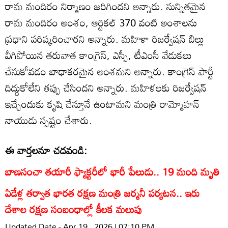
రామ మందిరం నిర్మాణం జరిగిందని అన్నారు. సున్నితమైన
రామ మందిరం అంశం, ఆర్టికల్ 370 వంటి అంశాలను
ప్రధాని పరిష్కరించారని అన్నారు. మహిళా రిజర్వేషన్ బిల్లు
వీగిపోయిన తరువాత కాంగ్రెస్, ఎస్పీ, టీఎంసీ వేడుకలు
చేసుకోవడం బాధాకరమైన అంశమని అన్నారు. కాంగ్రెస్ పార్టీ
దిద్దుకోలేని తప్పు చేసిందని అన్నారు. మహిళలకు రిజర్వేషన్
ఇచ్చేందుకు కృషి చేస్తూనే ఉంటామని మంత్రి రామ్మోహన్
నాయుడు స్పష్టం చేశారు.
ఈ వార్తలనూ చదవండి:
బాణసంచా తయారీ ఫ్యాక్టరీలో భారీ పేలుడు.. 19 మంది మృతి
ఏడేళ్ల తర్వాత భారత రక్షణ మంత్రి జర్మనీ పర్యటన.. ఇరు
దేశాల రక్షణ సంబంధాల్లో కీలక మలుపు
Updated Date - Apr 19 , 2026 | 07:10 PM