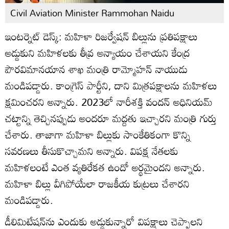
Civil Aviation Minister Rammohan Naidu
ఇంటర్నెట్ డెస్క్: మహిళా రిజర్వేషన్ బిల్లును ప్రతిపక్షాలు
అడ్డుకుని మహిళలకు తీవ్ర అన్యాయం చేశాయని కేంద్ర
పౌరవిమానయాన శాఖ మంత్రి రామ్మోహన్ నాయుడు
మండిపడ్డారు. కాంగ్రెస్‌ పార్టీని, దాని మిత్రపక్షాలను మహిళలు
క్షమించరని అన్నారు. 2023లో నారీశక్తి వందన్‌ అధినియమ్‌
చట్టాన్ని తెచ్చినప్పుడు అందరూ మద్దతు ఇచ్చారని మంత్రి గుర్తు
చేశారు. తాజాగా మహిళా బిల్లుకు సాంకేతికంగా కొన్ని
సవరణలు తీసుకొచ్చామని అన్నారు. విపక్ష నేతలకు
మహిళలంటే ఎంత వ్యతిరేకత ఉందో అర్థమైందని అన్నారు.
మహిళా బిల్లు వీగిపోయేలా రాజకీయ కుట్రలు చేశారని
మండిపడ్డారు.
డీలిమిటేషన్‌ను ఎందుకు అడ్డుకున్నారో విపక్షాలు చెప్పాలని