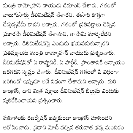
మంత్రి రామ్మోహన్‌ నాయుడు డిమాండ్ చేశారు. గతంలో
నాలుగుసార్లు డీలిమిటేషన్ చేశారని, ఈసారి కొత్తగా
చేస్తున్నదేమీ కాదని అన్నారు. గతంలో ప్రతిపక్షాలు చెప్పిన
ప్రకారమే డీలిమిటేషన్‌ చేశామని, తామేమీ మార్చలేదని
అన్నారు. డీలిమిటేషన్‌పై ఎందుకు భయపడుతున్నారని
ప్రతిపక్షాలను మంత్రి రామ్మోహన్‌ నాయుడు ప్రశ్నించారు.
డీలిమిటేషన్‌తో ఏ రాష్ట్రానికీ, ఏ పార్టీకీ, ప్రాంతానికీ అన్యాయం
జరగదని స్పష్టం చేశారు. డీలిమిటేషన్ గతంలో ఏ విధంగా
జరిగిందో ఇప్పుడూ అదే విధంగా చేశామని అన్నారు. మరి
కాంగ్రెస్, దాని మిత్ర పక్షాలు డీలిమిటేషన్ బిల్లును ఎందుకు
వ్యతిరేకించాయని ప్రశ్నించారు.
మహిళలకు రిజర్వేషన్ ఇవ్వకుండా కాంగ్రెస్ చూసిందని
ఆరోపించారు. ప్రధాని మోదీ వచ్చిన తరువాత భవ్య మందిరం