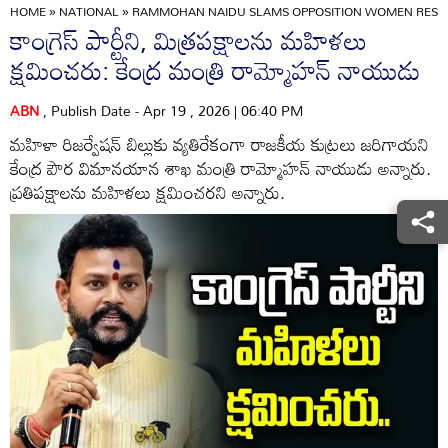
HOME
»
NATIONAL
»
RAMMOHAN NAIDU SLAMS OPPOSITION WOMEN RESERVA
కాంగ్రెస్‌ పార్టీని, మిత్రపక్షాలను మహిళలు
క్షమించరు: కేంద్ర మంత్రి రామ్మోహన్‌ నాయుడు
ABN
, Publish Date - Apr 19 , 2026 | 06:40 PM
మహిళా రిజర్వేషన్ బిల్లుకు వ్యతిరేకంగా రాజకీయ కుట్రలు జరిగాయని
కేంద్ర పౌర విమానయాన శాఖ మంత్రి రామ్మోహన్ నాయుడు అన్నారు.
ప్రతిపక్షాలను మహిళలు క్షమించరని అన్నారు.