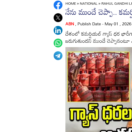
HOME
»
NATIONAL
»
RAHUL GANDHI LP
నేను ముందే చెప్పా.. కమర
ABN
, Publish Date - May 01 , 202
దేశంలో కమర్షియల్ గ్యాస్ ధర భారీగ
జరుగుతుందని ముందే చెప్పానంటూ ఎక్