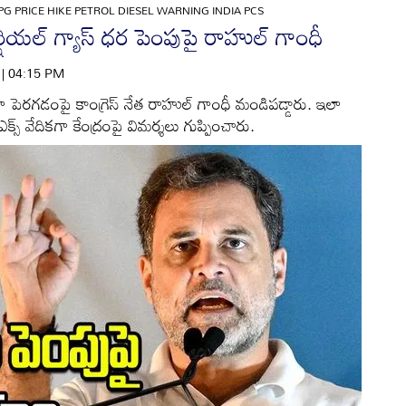
G PRICE HIKE PETROL DIESEL WARNING INDIA PCS
్షియల్ గ్యాస్ ధర పెంపుపై రాహుల్ గాంధీ
6 | 04:15 PM
ా పెరగడంపై కాంగ్రెస్ నేత రాహుల్ గాంధీ మండిపడ్డారు. ఇలా
స్ వేదికగా కేంద్రంపై విమర్శలు గుప్పించారు.