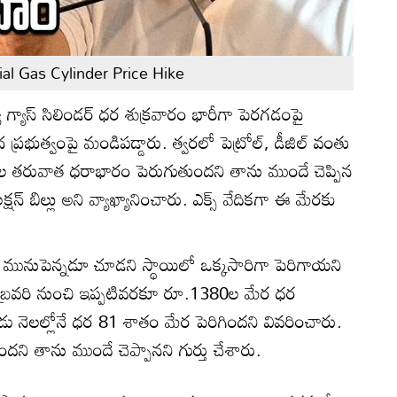
l Gas Cylinder Price Hike
జ్య గ్యాస్ సిలిండర్ ధర శుక్రవారం భారీగా పెరగడంపై
్ర ప్రభుత్వంపై మండిపడ్డారు. త్వరలో పెట్రోల్, డీజిల్ వంతు
ికల తరువాత ధరాభారం పెరుగుతుందని తాను ముందే చెప్పిన
్షన్ బిల్లు అని వ్యాఖ్యానించారు. ఎక్స్ వేదికగా ఈ మేరకు
ధర మునుపెన్నడూ చూడని స్థాయిలో ఒక్కసారిగా పెరిగాయని
ఫిబ్రవరి నుంచి ఇప్పటివరకూ రూ.1380ల మేర ధర
డు నెలల్లోనే ధర 81 శాతం మేర పెరిగిందని వివరించారు.
ని తాను ముందే చెప్పానని గుర్తు చేశారు.