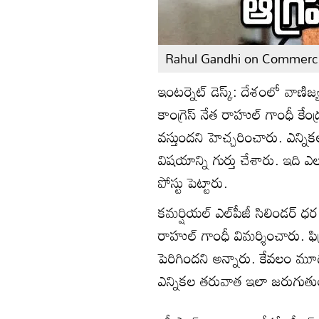
Rahul Gandhi on Commercia
ఇంటర్నెట్ డెస్క్: దేశం‌లో వాణి
కాంగ్రెస్ నేత రాహుల్ గాంధీ కేంద
వస్తుందని హెచ్చరించారు. ఎన్న
విషయాన్ని గుర్తు చేశారు. ఇది ఎలక
పోస్టు పెట్టారు.
కమర్షియల్ ఎల్‌పీజీ సిలిండర్ 
రాహుల్ గాంధీ విమర్శించారు. 
పెరిగిందని అన్నారు. కేవలం మూ
ఎన్నికల తరువాత ఇలా జరుగుతుంద