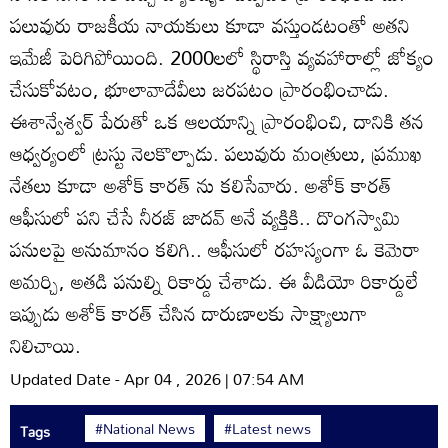
పలువురు రాజకీయ నాయకులు కూడా వస్తుండటంతో అతని
ఇమేజీ పెరిగిపోయింది. 2000లలో స్థిరాస్తి వ్యవహారాల్లో జోక్యం
చేసుకోవటం, భూలావాదేవీలు జరపటం ప్రారంభించాడు.
ఈశాన్వేశ్వర్‌ పేరుతో ఒక ఆలయాన్ని ప్రారంభించి, దానికి తన
ఆధ్వర్యంలో ట్రస్టు నెలకొల్పాడు. పలువురు మంత్రులు, ప్రముఖ
నేతలు కూడా అశోక్‌ కారత్‌ ను కలిసేవారు. అశోక్‌ కారత్‌
ఆఫీసులో పని చేసే నీరజ్‌ జాదవ్‌ అనే వ్యక్తికి.. దొంగస్వామి
పనులపై అనుమానం కలిగి.. ఆఫీసులో రహస్యంగా ఓ కెమెరా
అమర్చి, అతడి పనుల్ని రికార్డు చేశాడు. ఈ వీడియో రికార్డులే
ఇప్పుడు అశోక్‌ కారత్‌ చేసిన దారుణాలకు సాక్ష్యాలుగా
నిలిచాయి.
Updated Date - Apr 04 , 2026 | 07:54 AM
#National News
#Latest news
Tags