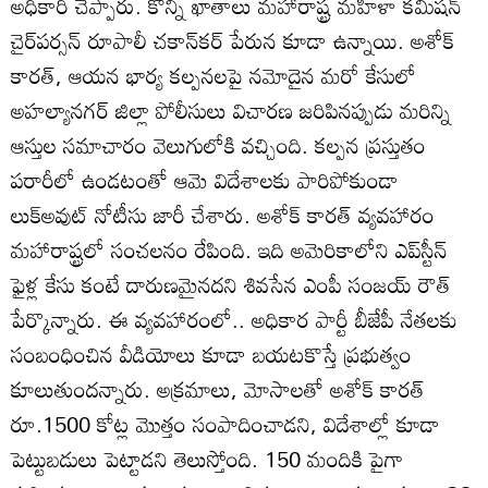
అధికారి చెప్పారు. కొన్ని ఖాతాలు మహారాష్ట్ర మహిళా కమిషన్‌
చైర్‌పర్సన్‌ రూపాలీ చకాన్‌కర్‌ పేరున కూడా ఉన్నాయి. అశోక్‌
కారత్‌, ఆయన భార్య కల్పనలపై నమోదైన మరో కేసులో
అహల్యానగర్‌ జిల్లా పోలీసులు విచారణ జరిపినప్పుడు మరిన్ని
ఆస్తుల సమాచారం వెలుగులోకి వచ్చింది. కల్పన ప్రస్తుతం
పరారీలో ఉండటంతో ఆమె విదేశాలకు పారిపోకుండా
లుక్‌అవుట్‌ నోటీసు జారీ చేశారు. అశోక్‌ కారత్‌ వ్యవహారం
మహారాష్ట్రలో సంచలనం రేపింది. ఇది అమెరికాలోని ఎప్‌స్టీన్‌
ఫైళ్ల కేసు కంటే దారుణమైనదని శివసేన ఎంపీ సంజయ్‌ రౌత్‌
పేర్కొన్నారు. ఈ వ్యవహారంలో.. అధికార పార్టీ బీజేపీ నేతలకు
సంబంధించిన వీడియోలు కూడా బయటకొస్తే ప్రభుత్వం
కూలుతుందన్నారు. అక్రమాలు, మోసాలతో అశోక్‌ కారత్‌
రూ.1500 కోట్ల మొత్తం సంపాదించాడని, విదేశాల్లో కూడా
పెట్టుబడులు పెట్టాడని తెలుస్తోంది. 150 మందికి పైగా