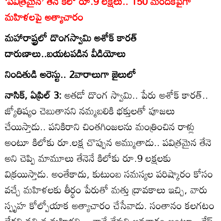
‘పవిత్రమైన’ తేనె కిలో రూ.9 లక్షలు.. 150 మందికిపైగా
మహిళలపై అత్యాచారం
మహారాష్ట్రలో దొంగస్వామి అశోక్‌ కారత్‌
దారుణాలు..బయటపడిన వీడియోలు
నిందితుడి అరెస్టు.. 2వారాలుగా జైలులో
నాసిక్‌, ఏప్రిల్‌ 3:
అతడో దొంగ స్వామి.. పేరు అశోక్‌ కారత్‌..
జ్యోతిష్యం చెబుతానని నమ్మబలికి భక్తులతో పూజలు
చేయిస్తాడు.. పనికిరాని చింతగింజలను మంత్రించిన రాళ్లు
అంటూ కిలోకు రూ.లక్ష చొప్పున అమ్ముతాడు.. పవిత్రమైన తేనె
అని చెప్పి మామూలు తేనెనే కిలోకు రూ.9 లక్షలకు
విక్రయిస్తాడు. అంతేకాదు, కుటుంబ సమస్యల పరిష్కారం కోసం
వచ్చే మహిళలకు తీర్థం పేరుతో మత్తు ద్రావకాలు ఇచ్చి, వారు
స్పృహ కోల్పోయాక అత్యాచారం చేసేవాడు. సంతానం కలగటం