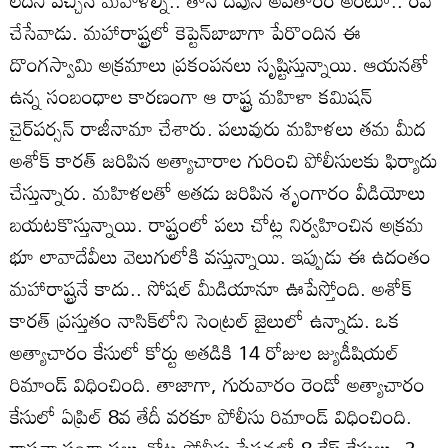
లేదని వచ్చిన మహిళల్ని.. తానే దేవుని అవతారం అంటూ.. రేప్‌
చేసేవాడు. మహారాష్ట్రలో కెప్టెన్‌బాబాగా పేరొందిన ఈ
దొంగస్వామి అక్రమాలు ప్రకంపనలు సృష్టిస్తున్నాయి. ఆయనతో
ఉన్న సంబంధాల కారణంగా ఆ రాష్ట్ర మహిళా కమిషన్‌
చైర్‌పర్సన్‌ రాజీనామా చేశారు. పలువురు మహిళలు తమ మీద
అశోక్‌ కారత్‌ జరిపిన అత్యాచారాల గురించి పోలీసులకు ఫిర్యాదు
చేస్తున్నారు. మహిళలతో అతడు జరిపిన శృంగారం వీడియోలు
బయటకొస్తున్నాయి. రాష్ట్రంలో పలు చోట్ల నిర్వహించిన అక్రమ
భూ లావాదేవీలు వెలుగులోకి వస్తున్నాయి. ఇప్పుడు ఈ ఉదంతం
మహారాష్ట్రనే కాదు.. సోషల్‌ మీడియానూ ఊపేస్తోంది. అశోక్‌
కారత్‌ ప్రస్తుతం నాసిక్‌లోని సెంట్రల్‌ జైలులో ఉన్నాడు. ఒక
అత్యాచారం కేసులో కోర్టు అతడికి 14 రోజుల జ్యుడీషియల్‌
రిమాండ్‌ విధించింది. తాజాగా, గురువారం రెండో అత్యాచారం
కేసులో ఏప్రిల్‌ 8వ తేదీ వరకూ పోలీసు రిమాండ్‌ విధించింది.