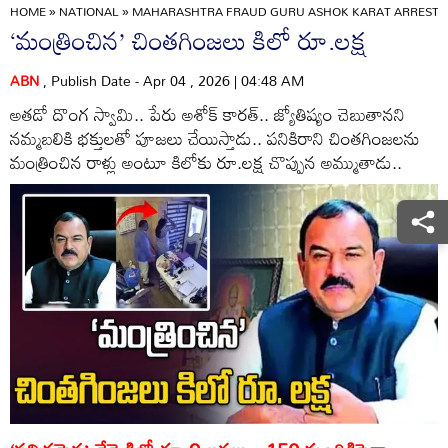
HOME
»
NATIONAL
»
MAHARASHTRA FRAUD GURU ASHOK KARAT ARRESTED
‘మంత్రించిన’ చింతగింజలు కిలో రూ.లక్ష
ABN
, Publish Date - Apr 04 , 2026 | 04:48 AM
అతడో దొంగ స్వామి.. పేరు అశోక్‌ కారత్‌.. జ్యోతిష్యం చెబుతానని
నమ్మబలికి భక్తులతో పూజలు చేయిస్తాడు.. పనికిరాని చింతగింజలను
మంత్రించిన రాళ్లు అంటూ కిలోకు రూ.లక్ష చొప్పున అమ్ముతాడు..