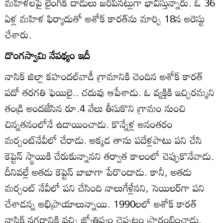
మహిళలపై లైంగిక దాడులు జరిపినట్లుగా భావిస్తున్నారు. ఓ 36
ఏళ్ల మహిళ ఫిర్యాదుతో అశోక్‌ కారత్‌ను మార్చి 18న అరెస్టు
చేశారు.
దొంగస్వామి నేపథ్యం ఇదీ
నాసిక్‌ జిల్లా కహందల్‌వాడీ గ్రామానికి చెందిన అశోక్‌ కారత్‌
పదో తరగతి ఫెయిలై.. చదువు ఆపేశాడు. ఓ వ్యక్తికి ఇచ్చిరమ్మని
తండ్రి అందజేసిన రూ.4 వేలు తీసుకొని గ్రామం నుంచి
చిన్నతనంలోనే ఉడాయించాడు. కొన్నేళ్ల అనంతరం
మర్చంట్‌నేవీలో చేరాడు. అక్కడ తాను పదేళ్లపాటు పని చేసి
కెప్టెన్‌ స్థాయికి చేరుకున్నానని తర్వాత కాలంలో చెప్పుకొనేవాడు.
దీనివల్లే అతడు కెప్టెన్‌ బాబాగా పేరొందాడు. కానీ, అతడు
మర్చంట్‌ నేవీలో పని చేసింది నాలుగేళ్లేనని, సెయిలర్‌గా పని
చేశాడన్న అభిప్రాయాలున్నాయి. 1990లలో అశోక్‌ కారత్‌
నాసిక్‌ నగరానికి వచ్చి జ్యోతిష్యం చెప్పటం ప్రారంభించాడు.