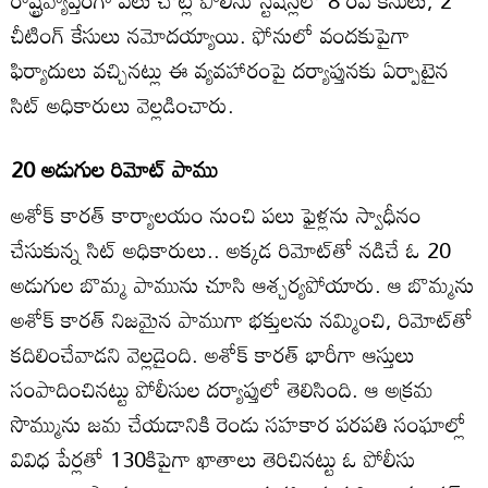
రాష్ట్రవ్యాప్తంగా పలు చోట్ల పోలీసు స్టేషన్లలో 8 రేప్‌ కేసులు, 2
చీటింగ్‌ కేసులు నమోదయ్యాయి. ఫోనులో వందకుపైగా
ఫిర్యాదులు వచ్చినట్లు ఈ వ్యవహారంపై దర్యాప్తునకు ఏర్పాటైన
సిట్‌ అధికారులు వెల్లడించారు.
20 అడుగుల రిమోట్‌ పాము
అశోక్‌ కారత్‌ కార్యాలయం నుంచి పలు ఫైళ్లను స్వాధీనం
చేసుకున్న సిట్‌ అధికారులు.. అక్కడ రిమోట్‌తో నడిచే ఓ 20
అడుగుల బొమ్మ పామును చూసి ఆశ్చర్యపోయారు. ఆ బొమ్మను
అశోక్‌ కారత్‌ నిజమైన పాముగా భక్తులను నమ్మించి, రిమోట్‌తో
కదిలించేవాడని వెల్లడైంది. అశోక్‌ కారత్‌ భారీగా ఆస్తులు
సంపాదించినట్టు పోలీసుల దర్యాప్తులో తెలిసింది. ఆ అక్రమ
సొమ్మును జమ చేయడానికి రెండు సహకార పరపతి సంఘాల్లో
వివిధ పేర్లతో 130కిపైగా ఖాతాలు తెరిచినట్టు ఓ పోలీసు