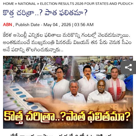
HOME
»
NATIONAL
»
ELECTION RESULTS 2026 FOUR STATES AND PUDUCHE
కొత్త చరిత్రా..? పాత ఫలితమా?
ABN
, Publish Date - May 04 , 2026 | 03:56 AM
కేరళ అసెంబ్లీ ఎన్నికల ఫలితాలు మరికొన్ని గంటల్లో వెలవడనున్నాయి.
అంతకుముందే ముఖ్యమంత్రి పినరయ్‌ విజయన్‌ తన పేరు వెనుక సీఎం
అనే పదాన్ని తొలగించుకున్నారు..