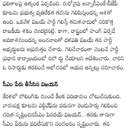
ఫలితాలపై ఉత్కంఠ ఏర్పడింది. మరోవైపు అన్నాడీఎంకే-బీజేపీ
కూటమి ప్రభుత్వ వ్యతిరేకత తమను గెలిపిస్తుందన్న ఆశతో
ఉంది. ఒకవేళ విజయ్‌ పార్టీ గెలిస్తే తమిళనాడులో సరికొత్త
రాజకీయ శకం మొదలైనట్లే. కాగా, రాష్ట్రంలో హంగ్‌ ఏర్పడే
అవకాశముందన్న అంచనాలతో దళపతి విజయ్‌ తన పార్టీ
అభ్యర్థులను అప్రమత్తం చేశారు. గెలిచేవారంతా వెంటనే పార్టీ
ప్రధాన కార్యాలయంలో రిపో ర్టు చేయాలని ఆదేశించారు. వారిని
ఓ రిసార్టుకు తరలించే ఆలోచనలో ఆయన ఉన్నట్లు సమాచారం.
సీఎం పేరు తీసేసిన విజయన్‌
కేరళలో పోలింగ్‌కు ముందే కీలక పరిణామం చోటుచేసుకుంది.
వామపక్ష కూటమి ఎల్డీఎ్‌ఫను వరుసగా రెండుసార్లు గెలిపించి
చరిత్ర సృష్టించినసీఎం పినరయ్‌ విజయన్‌.. తనకు తానుగా
సీఎం పేరును వదిలేసుకొని సంచలనం సృష్టించారు. తన