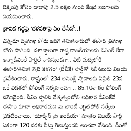
లెక్కింపు కోసం దాదాపు 2.5 లక్షల మంది కేంద్ర బలగాలను
నియమించారు.
ద్రావిడ గడ్డపై ‘దళపతి’పై ఏం చేసేనో..!
ఎప్పుడూ ద్విముఖ పోరు జరిగే తమిళనాడులో ఈసారి త్రిముఖ
పోరు సాగింది. దశాబ్దాలుగా రాష్ట్ర రాజకీయాలను డీఎంకే లేదా
అన్నాడీఎంకే పార్టీలే శాసిస్తుండగా.. వీటి మధ్యలోకి
ఈసారి‘తమిళ వెట్రి కళగం’ (టీవీకే) పార్టీతో సినీనటుడు విజయ్‌
ప్రవేశించారు. రాష్ట్రంలో 234 అసెంబ్లీ స్థానాలకు ఏప్రిల్‌ 23న
ఒకే విడతలో పోలింగ్‌ నిర్వహించగా.. 85.10శాతం పోలింగ్‌
నమొదైంది. సీఎం స్టాలిన్‌ నేతృత్వంలోని అధికార డీఎంకేదే
ఈసారి కూడా అధికారమని మె జారిటీ ఎగ్జిట్‌పోల్‌ సర్వేలు
ప్రకటించాయి. ‘యాక్సిస్‌ మై ఇండియా’ మాత్రం విజయ్‌ పార్టీ
ఏకంగా 120 వరకు సీట్లు గెలుస్తుందని అంచనా వేసింది. దీంతో