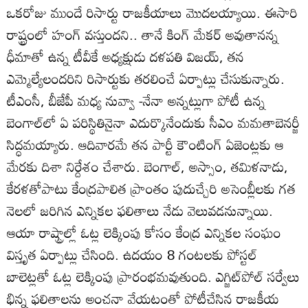
ఒకరోజు ముందే రిసార్టు రాజకీయాలు మొదలయ్యాయి. ఈసారి
రాష్ట్రంలో హంగ్‌ వస్తుందని.. తానే కింగ్‌ మేకర్‌ అవుతానన్న
ధీమాతో ఉన్న టీవీకే అధ్యక్షుడు దళపతి విజయ్‌, తన
ఎమ్మెల్యేలందరిని రిసార్టుకు తరలించే ఏర్పాట్లు చేసుకున్నారు.
టీఎంసీ, బీజేపీ మధ్య నువ్వా -నేనా అన్నట్లుగా పోటీ ఉన్న
బెంగాల్‌లో ఏ పరిస్థితినైనా ఎదుర్కొనేందుకు సీఎం మమతాబెనర్జీ
సిద్ధమయ్యారు. ఆదివారమే తన పార్టీ కౌంటింగ్‌ ఏజెంట్లకు ఆ
మేరకు దిశా నిర్దేశం చేశారు. బెంగాల్‌, అస్సాం, తమిళనాడు,
కేరళతోపాటు కేంద్రపాలిత ప్రాంతం పుదుచ్చేరి అసెంబ్లీలకు గత
నెలలో జరిగిన ఎన్నికల ఫలితాలు నేడు వెలువడనున్నాయి.
ఆయా రాష్ట్రాల్లో ఓట్ల లెక్కింపు కోసం కేంద్ర ఎన్నికల సంఘం
విస్తృత ఏర్పాట్లు చేసింది. ఉదయం 8 గంటలకు పోస్టల్‌
బాలెట్లతో ఓట్ల లెక్కింపు ప్రారంభమవుతుంది. ఎగ్జిట్‌పోల్‌ సర్వేలు
భిన్న ఫలితాలను అంచనా వేయటంతో పోటీచేసిన రాజకీయ