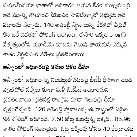
సోషల్‌మీడియా ఖాతాలో ఆదివారం ఆయన కేరళ ముఖ్యమంత్రి
అనే పదాన్ని తొలగించి సీపీఐఎం పొలిట్‌బ్యూరో సభ్యుడు అనే
పదాలను చేర్చారు. 140 అసెంబ్లీ స్థానాలున్న కేరళలో ఏప్రిల్‌
9న ఒకే విడతలో పోలింగ్‌ జరిగింది. ఈసారి ఇక్కడ కాంగ్రెస్‌
నేతృత్వంలోని యూడీఎఫ్‌ కూటమి గెలుపు ఖాయమని ఎక్కువ
శాతం ఎగ్జిట్‌పోల్‌ సర్వేలు ప్రకటించాయి.
అస్సాంలో అధికారంపై కమల దళం ధీమా
అస్సాంలో అధికారాన్ని నిలబెట్టుకోవటంపై బీజేపీ ధీమాగా ఉంది.
ఎగ్జిట్‌పోల్‌ సర్వేలు కూడా మళ్లీ బీజేపీదే అధికారమని
ప్రకటించాయి. ప్రతిపక్ష కాంగ్రెస్‌ కూడా గెలుపుపై ధీమా
వ్యక్తంచేస్తోంది. 126 అసెంబ్లీ స్థానాలున్న ఈ రాష్ట్రంలో ఏప్రిల్‌
9న పోలింగ్‌ జరిగింది. 2.50 కోట్ల ఓటర్లున్న ఇక్కడ.. 85.96
శాతం పోలింగ్‌ నమోదైంది. ఓట్ల లెక్కింపు కోసం 40 కేంద్రాలను