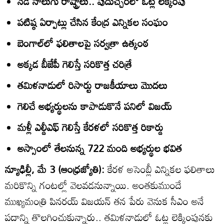
నేడే నాలుగు రాష్ట్రాలు.. పుదుచ్చేరిలో ఓట్ల లెక్కింపు
పటిష్ఠ ఏర్పాట్లు చేసిన కేంద్ర ఎన్నికల సంఘం
బెంగాల్‌లో ఫలితాలపై సర్వత్రా ఉత్కంఠ
అక్కడ బీజేపీ గెలిస్తే సరికొత్త చరిత్రే
తమిళనాడులో రిసార్టు రాజకీయాలు మొదలు
గెలిచే అభ్యర్థులను కాపాడుకొనే పనిలో విజయ్‌
మళ్లీ ఎల్డీఎఫ్‌ గెలిస్తే కేరళలో సరికొత్త రికార్డు
అస్సాంలో తేలనున్న 722 మంది అభ్యర్థుల భవిత
న్యూఢిల్లీ, మే 3 (ఆంధ్రజ్యోతి):
కేరళ అసెంబ్లీ ఎన్నికల ఫలితాలు
మరికొన్ని గంటల్లో వెలవడనున్నాయి. అంతకుముందే
ముఖ్యమంత్రి పినరయ్‌ విజయన్‌ తన పేరు వెనుక సీఎం అనే
పదాన్ని తొలగించుకున్నారు.. తమిళనాడులో ఓట్ల లెక్కింపునకు