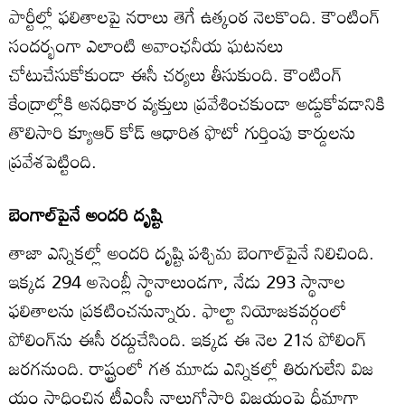
పార్టీల్లో ఫలితాలపై నరాలు తెగే ఉత్కంఠ నెలకొంది. కౌంటింగ్‌
సందర్భంగా ఎలాంటి అవాంఛనీయ ఘటనలు
చోటుచేసుకోకుండా ఈసీ చర్యలు తీసుకుంది. కౌంటింగ్‌
కేంద్రాల్లోకి అనధికార వ్యక్తులు ప్రవేశించకుండా అడ్డుకోవడానికి
తొలిసారి క్యూఆర్‌ కోడ్‌ ఆధారిత ఫొటో గుర్తింపు కార్డులను
ప్రవేశపెట్టింది.
బెంగాల్‌పైనే అందరి దృష్టి
తాజా ఎన్నికల్లో అందరి దృష్టి పశ్చిమ బెంగాల్‌పైనే నిలిచింది.
ఇక్కడ 294 అసెంబ్లీ స్థానాలుండగా, నేడు 293 స్థానాల
ఫలితాలను ప్రకటించనున్నారు. ఫాల్టా నియోజకవర్గంలో
పోలింగ్‌ను ఈసీ రద్దుచేసింది. ఇక్కడ ఈ నెల 21న పోలింగ్‌
జరగనుంది. రాష్ట్రంలో గత మూడు ఎన్నికల్లో తిరుగులేని విజ
యం సాధించిన టీఎంసీ నాలుగోసారి విజయంపై ధీమాగా