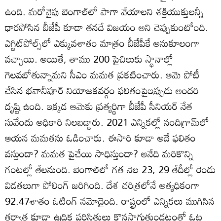
ఉంది. మరోవైపు బెంగాల్‌లో పాగా వేయాలని శక్తియుక్తులన్నీ
ధారపోసిన బీజేపీ కూడా తనదే విజయం అని చెప్పుకుంటోంది.
ఎగ్జిట్‌పోల్స్‌లో ఎక్కువశాతం మాత్రం బీజేపీకే అనుకూలంగా
వచ్చాయి. అయితే, తాము 200 పైచిలుకు స్థానాల్లో
గెలవబోతున్నామని సీఎం మమత ప్రకటించారు. ఆమె పోటీ
చేసిన భవానీపూర్‌ నియోజకవర్గం ఫలితంపైఇప్పుడు అందరి
దృష్టి ఉంది. ఇక్కడ ఆమెకు ప్రత్యర్థిగా బీజేపీ సీనియర్‌ నేత
సువేందు అధికారి నిలబడ్డారు. 2021 ఎన్నికల్లో నందిగ్రామ్‌లో
ఆయన మమతను ఓడించారు. ఈసారి కూడా అదే ఫలితం
వస్తుందా? మమత పైచేయి సాధిస్తుందా? అనేది మరికొన్ని
గంటల్లో తేలనుంది. బెంగాల్‌లో గత నెల 23, 29 తేదీల్లో రెండు
విడతలుగా పోలింగ్‌ జరిగింది. దేశ చరిత్రలోనే అత్యధికంగా
92.47శాతం ఓటింగ్‌ నమోదైంది. రాష్ట్రంలో ఎన్నికలు ముగిసిన
తర్వాత కూడా ఉద్రిక్త పరిస్థితులు కొనసాగుతుండటంతో ఓట్ల