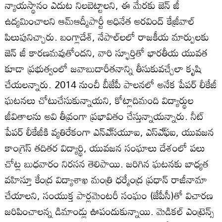
న్యాయస్థానం ఎదుట నిలబెట్టాలని, ఈ మేరకు జెన్‌ జీ
ఉద్యమించాలని ఆమ్‌ఆద్మీపార్టీ అధినేత అరవింద్‌ కేజ్రీవాల్‌
పిలుపునిచ్చారు. బంగ్లాదేశ్‌, నేపాల్‌లలో రాజకీయ మార్పులకు
జెన్‌ జీ కారణమవుతోందని, వారి స్ఫూర్తితో భారతీయ యువత
కూడా ప్రభుత్వంలో జవాబుదారీతనాన్ని తీసుకువచ్చేలా కృషి
చేయలన్నారు. 2014 నుంచీ బీజేపీ పాలనలో అనేక పేపర్‌ లీకేజీ
ఘటనలు చోటుచేసుకున్నాయని, కోట్లాదిమంది విద్యార్థుల
జీవితాలను అవి తీవ్రంగా ప్రభావితం చేస్తున్నాయన్నారు. నీట్‌
పేపర్‌ లీకేజీకి వ్యతిరేకంగా ఎన్‌ఎ్‌సయూఐ, ఎస్‌ఎ్‌ఫఐ, యువజన
కాంగ్రెస్‌ తదితర విద్యార్థి, యువజన సంఘాలు దేశంలో పలు
చోట్ల బుధవారం నిరసన తెలిపాయి. జరిగిన ఘటనకు బాధ్యత
వహిస్తూ కేంద్ర విద్యాశాఖ మంత్రి ధర్మేంద్ర ప్రధాన్‌ రాజీనామా
చేయాలని, సంయుక్త పార్లమెంటరీ సంఘం (జేపీసీ)తో విచారణ
జరిపించాలన్న డిమాండ్లు ఊపందుకున్నాయి. మెడికల్‌ ఎంట్రెన్స్‌