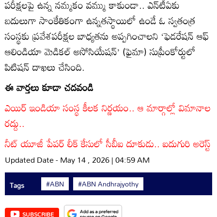
పరీక్షలపై ఉన్న నమ్మకం వమ్ము కాకుండా.. ఎన్‌టీఏకు
బదులుగా సాంకేతికంగా ఉన్నతస్థాయిలో ఉండే ఓ స్వతంత్ర
సంస్థకు ప్రవేశపరీక్షల బాధ్యతను అప్పగించాలని ‘ఫెడరేషన్‌ ఆఫ్‌
ఆలిండియా మెడికల్‌ అసోసియేషన్‌’ (ఫైమా) సుప్రీంకోర్టులో
పిటిషన్‌ దాఖలు చేసింది.
ఈ వార్తలు కూడా చదవండి
ఎయిర్ ఇండియా సంస్థ కీలక నిర్ణయం.. ఆ మార్గాల్లో విమానాల
రద్దు..
నీట్ యూజీ పేపర్ లీక్ కేసులో సీబీఐ దూకుడు.. ఐదుగురి అరెస్ట్
Updated Date - May 14 , 2026 | 04:59 AM
#ABN
#ABN Andhrajyothy
Tags
SUBSCRIBE