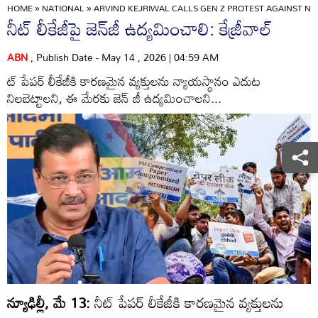
HOME
»
NATIONAL
»
ARVIND KEJRIWAL CALLS GEN Z PROTEST AGAINST N
నీట్‌ లీకేజీపై జెన్‌జీ ఉద్యమించాలి: కేజ్రీవాల్‌
ABN
, Publish Date - May 14 , 2026 | 04:59 AM
ట్‌ పేపర్‌ లీకేజీకి కారణమైన వ్యక్తులను న్యాయస్థానం ఎదుట
నిలబెట్టాలని, ఈ మేరకు జెన్‌ జీ ఉద్యమించాలని...
న్యూఢిల్లీ, మే 13:
నీట్‌ పేపర్‌ లీకేజీకి కారణమైన వ్యక్తులను