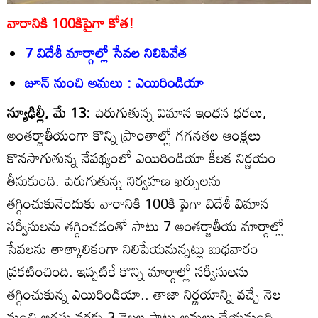
వారానికి 100కిపైగా కోత!
7 విదేశీ మార్గాల్లో సేవల నిలిపివేత
జూన్‌ నుంచి అమలు : ఎయిరిండియా
న్యూఢిల్లీ, మే 13:
పెరుగుతున్న విమాన ఇంధన ధరలు,
అంతర్జాతీయంగా కొన్ని ప్రాంతాల్లో గగనతల ఆంక్షలు
కొనసాగుతున్న నేపథ్యంలో ఎయిరిండియా కీలక నిర్ణయం
తీసుకుంది. పెరుగుతున్న నిర్వహణ ఖర్చులను
తగ్గించుకునేందుకు వారానికి 100కి పైగా విదేశీ విమాన
సర్వీసులను తగ్గించడంతో పాటు 7 అంతర్జాతీయ మార్గాల్లో
సేవలను తాత్కాలికంగా నిలిపేయనున్నట్లు బుధవారం
ప్రకటించింది. ఇప్పటికే కొన్ని మార్గాల్లో సర్వీసులను
తగ్గించుకున్న ఎయిరిండియా.. తాజా నిర్ణయాన్ని వచ్చే నెల
నుంచి ఆగస్టు వరకు 3 నెలల పాటు అమలు చేయనుంది.