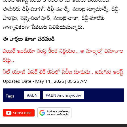
ఈమేరకు ఢిల్లీ-షికాగో, ఢిల్లీ-నెవార్క్‌, ముంబై-న్యూయార్క్‌, ఢిల్లీ-
షాంఘై, చెన్నై-సింగపూర్‌, ముంబై-ఢాకా, ఢిల్లీ-మాలేకు
తాత్కాలికంగా సేవలను నిలిపేయనున్నారు.
ఈ వార్తలు కూడా చదవండి
ఎయిర్ ఇండియా సంస్థ కీలక నిర్ణయం.. ఆ మార్గాల్లో విమానాల
రద్దు..
నీట్ యూజీ పేపర్ లీక్ కేసులో సీబీఐ దూకుడు.. ఐదుగురి అరెస్ట్
Updated Date - May 14 , 2026 | 05:25 AM
#ABN
#ABN Andhrajyothy
Tags
SUBSCRIBE