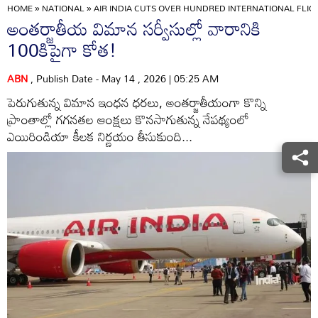
HOME
»
NATIONAL
»
AIR INDIA CUTS OVER HUNDRED INTERNATIONAL FLI
అంతర్జాతీయ విమాన సర్వీసుల్లో వారానికి
100కిపైగా కోత!
ABN
, Publish Date - May 14 , 2026 | 05:25 AM
పెరుగుతున్న విమాన ఇంధన ధరలు, అంతర్జాతీయంగా కొన్ని
ప్రాంతాల్లో గగనతల ఆంక్షలు కొనసాగుతున్న నేపథ్యంలో
ఎయిరిండియా కీలక నిర్ణయం తీసుకుంది...