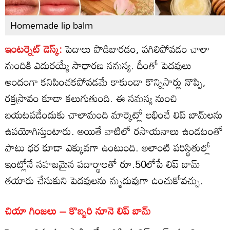
Homemade lip balm
ఇంటర్నెట్ డెస్క్:
పెదాలు పొడిబారడం, పగిలిపోవడం చాలా
మందికి ఎదురయ్యే సాధారణ సమస్య. దీంతో పెదవులు
అందంగా కనిపించకపోవడమే కాకుండా కొన్నిసార్లు నొప్పి,
రక్తస్రావం కూడా కలుగుతుంది. ఈ సమస్య నుంచి
బయటపడేందుకు చాలామంది మార్కెట్లో లభించే లిప్ బామ్‌లను
ఉపయోగిస్తుంటారు. అయితే వాటిలో రసాయనాలు ఉండటంతో
పాటు ధర కూడా ఎక్కువగా ఉంటుంది. అలాంటి పరిస్థితుల్లో
ఇంట్లోనే సహజమైన పదార్థాలతో రూ.50లోపే లిప్ బామ్
తయారు చేసుకుని పెదవులను మృదువుగా ఉంచుకోవచ్చు.
చియా గింజలు – కొబ్బరి నూనె లిప్ బామ్