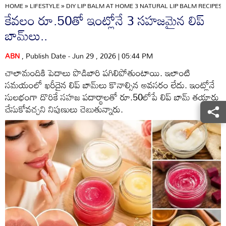
HOME
»
LIFESTYLE
»
DIY LIP BALM AT HOME 3 NATURAL LIP BALM RECIPES 
కేవలం రూ.50తో ఇంట్లోనే 3 సహజమైన లిప్
బామ్‌లు..
ABN
, Publish Date - Jun 29 , 2026 | 05:44 PM
చాలామందికి పెదాలు పొడిబారి పగిలిపోతుంటాయి. ఇలాంటి
సమయంలో ఖరీదైన లిప్ బామ్‌లు కొనాల్సిన అవసరం లేదు. ఇంట్లోనే
సులభంగా దొరికే సహజ పదార్థాలతో రూ.50లోపే లిప్ బామ్ తయారు
చేసుకోవచ్చని నిపుణులు చెబుతున్నారు.