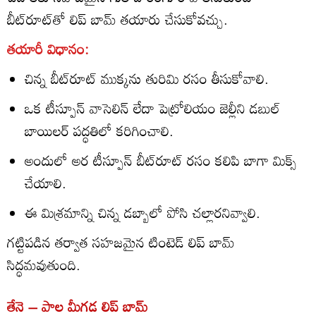
బీట్‌రూట్‌తో లిప్ బామ్ తయారు చేసుకోవచ్చు.
తయారీ విధానం:
చిన్న బీట్‌రూట్ ముక్కను తురిమి రసం తీసుకోవాలి.
ఒక టీస్పూన్ వాసెలిన్ లేదా పెట్రోలియం జెల్లీని డబుల్
బాయిలర్ పద్ధతిలో కరిగించాలి.
అందులో అర టీస్పూన్ బీట్‌రూట్ రసం కలిపి బాగా మిక్స్
చేయాలి.
ఈ మిశ్రమాన్ని చిన్న డబ్బాలో పోసి చల్లారనివ్వాలి.
గట్టిపడిన తర్వాత సహజమైన టింటెడ్ లిప్ బామ్
సిద్ధమవుతుంది.
తేనె – పాల మీగడ లిప్ బామ్