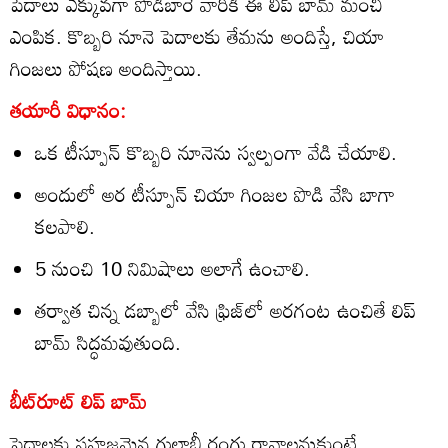
పెదాలు ఎక్కువగా పొడిబారే వారికి ఈ లిప్ బామ్ మంచి
ఎంపిక. కొబ్బరి నూనె పెదాలకు తేమను అందిస్తే, చియా
గింజలు పోషణ అందిస్తాయి.
తయారీ విధానం:
ఒక టీస్పూన్ కొబ్బరి నూనెను స్వల్పంగా వేడి చేయాలి.
అందులో అర టీస్పూన్ చియా గింజల పొడి వేసి బాగా
కలపాలి.
5 నుంచి 10 నిమిషాలు అలాగే ఉంచాలి.
తర్వాత చిన్న డబ్బాలో వేసి ఫ్రిజ్‌లో అరగంట ఉంచితే లిప్
బామ్ సిద్ధమవుతుంది.
బీట్‌రూట్‌ లిప్ బామ్
పెదాలకు సహజమైన గులాబీ రంగు రావాలనుకుంటే