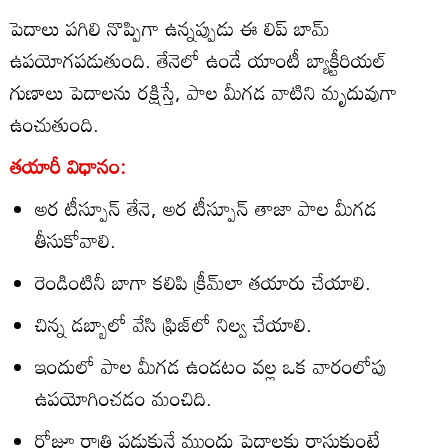
పెదాలు పగిలి నొప్పిగా ఉన్నప్పుడు ఈ లిప్ బామ్
ఉపయోగపడుతుంది. తేనెలో ఉండే యాంటీ బ్యాక్టీరియల్
గుణాలు పెదాలను రక్షిస్తే, పాల మీగడ వాటిని మృదువుగా
ఉంచుతుంది.
తయారీ విధానం:
అర టీస్పూన్ తేనె, అర టీస్పూన్ తాజా పాల మీగడ
తీసుకోవాలి.
రెండింటినీ బాగా కలిపి క్రీమ్‌లా తయారు చేయాలి.
చిన్న డబ్బాలో వేసి ఫ్రిజ్‌లో నిల్వ చేయాలి.
ఇందులో పాల మీగడ ఉండటం వల్ల ఒక వారంలోపు
ఉపయోగించడం మంచిది.
రోజూ రాత్రి పడుకునే ముందు పెదాలకు రాసుకుంటే