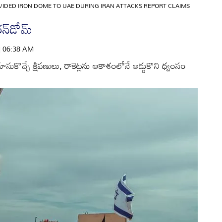
VIDED IRON DOME TO UAE DURING IRAN ATTACKS REPORT CLAIMS
్‌డోమ్‌
 | 06:38 AM
ూసుకొచ్చే క్షిపణులు, రాకెట్లను ఆకాశంలోనే అడ్డుకొని ధ్వంసం