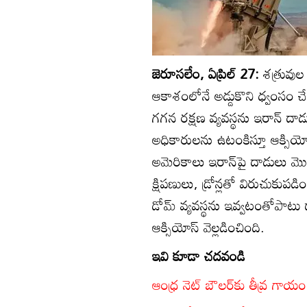
జెరూసలేం, ఏప్రిల్‌ 27:
శత్రువుల
ఆకాశంలోనే అడ్డుకొని ధ్వంసం చ
గగన రక్షణ వ్యవస్థను ఇరాన్‌ 
అధికారులను ఉటంకిస్తూ ఆక్సియోస్‌
అమెరికాలు ఇరాన్‌పై దాడులు మొద
క్షిపణులు, డ్రోన్లతో విరుచుకుపడ
డోమ్‌ వ్యవస్థను ఇవ్వటంతోపాటు
ఆక్సియోస్‌ వెల్లడించింది.
ఇవి కూడా చదవండి
ఆంధ్ర నెట్‌ బౌలర్‌కు తీవ్ర గాయం.