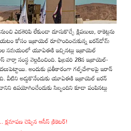
 నుంచి ఎడతెరిపి లేకుండా దూసుకొచ్చే క్షిపణులు, రాకెట్లను
ేయటం కోసం ఇజ్రాయెల్‌ రూపొందించుకున్న ఐరన్‌డోమ్‌
దాడుల సమయంలో యూఏఈకి ఇచ్చినట్లు ఇజ్రాయెల్‌
 వార్తా సంస్థ వెల్లడించింది. ఫిబ్రవరి 28న ఇజ్రాయెల్‌-
లుపెట్టాయి. అందుకు ప్రతీకారంగా గల్ఫ్‌దేశాలపై ఇరాన్‌
ింది. వీటిని అడ్డుకొనేందుకు యూఏఈకి ఇజ్రాయెల్‌ ఐరన్‌
 దానిని ఉపయోగించేందుకు సిబ్బందిని కూడా పంపినట్లు
. క్షమాపణ చెప్పిన ఆసీస్ క్రికెటర్!