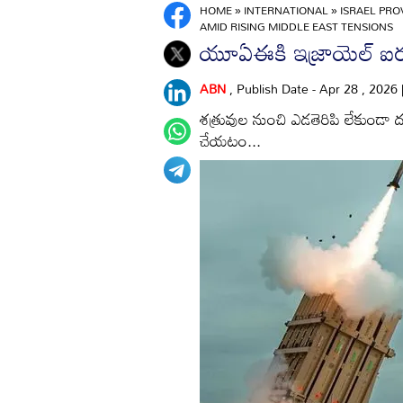
HOME
»
INTERNATIONAL
»
ISRAEL PRO
AMID RISING MIDDLE EAST TENSIONS
యూఏఈకి ఇజ్రాయెల్‌ ఐరన
ABN
, Publish Date - Apr 28 , 2026
శత్రువుల నుంచి ఎడతెరిపి లేకుండా ద
చేయటం...