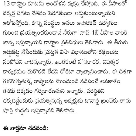
13 రాష్ట్రాల కూటమి ఆందోళన వ్యక్తం చేస్తోంది. ఈ వీసాలతో
వర్కర్ల సగటు వేతనం పెరగకుండా అడ్డుకుంటున్నాయని
ఆరోపిస్తోంది. కొన్ని సంస్థలు అసలు అమెరికన్ ఉద్యోగుల
గురించి ప్రయత్నించకుండానే నేరుగా హెచ్-1బీ వీసాల వారికి
జాబ్స్ ఇస్తున్నాయని రాష్ట్రాల ప్రతినిధులు తెలిపారు. ఈ తీరుకు
అడ్డుకట్ట వేసేందుకు ప్రస్తుత వీసా విధానంలోని రక్షణలను
సరిపోవని వాదిస్తున్నారు. ఇంతకంటే హానికారక, విపత్కర
కార్యక్రమం మరొకటి లేదని రోకిటా వ్యాఖ్యానించారు. ఈ దిశగా
గళమెత్తుతున్న రాష్ట్రాలను ముందుండి నడిపించే అవకాశం
తనకు దక్కడం గర్వకారణమని అన్నారు. పరిస్థితిని
చక్కదిద్దేందుకు ప్రయత్నిస్తున్న అధ్యక్షుడు డొనాల్డ్ ట్రంప్‌కు తాను
పూర్తి మద్దతు ఇస్తున్నానని తెలిపారు.
ఈ వార్తనూ చదవండి: