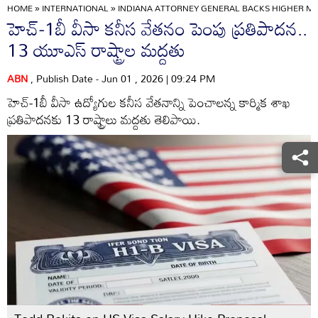
HOME
»
INTERNATIONAL
»
INDIANA ATTORNEY GENERAL BACKS HIGHER MI
హెచ్-1బీ వీసా కనీస వేతనం పెంపు ప్రతిపాదన..
13 యూఎస్ రాష్ట్రాల మద్దతు
ABN
, Publish Date - Jun 01 , 2026 | 09:24 PM
హెచ్-1బీ వీసా ఉద్యోగుల కనీస వేతనాన్ని పెంచాలన్న కార్మిక శాఖ
ప్రతిపాదనకు 13 రాష్ట్రాలు మద్దతు తెలిపాయి.