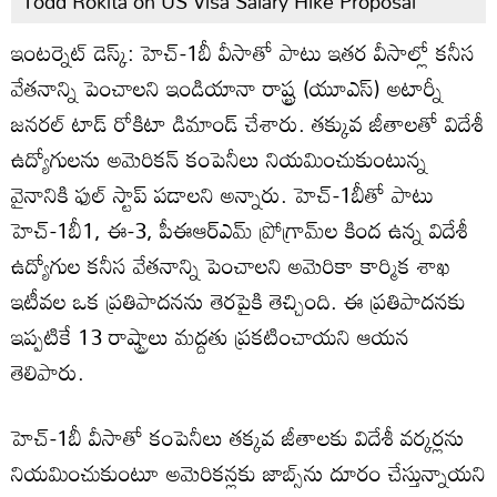
Todd Rokita on US Visa Salary Hike Proposal
ఇంటర్నెట్ డెస్క్: హెచ్-1బీ వీసాతో పాటు ఇతర వీసాల్లో కనీస
వేతనాన్ని పెంచాలని ఇండియానా రాష్ట్ర (యూఎస్) అటార్నీ
జనరల్ టాడ్ రోకిటా డిమాండ్ చేశారు. తక్కువ జీతాలతో విదేశీ
ఉద్యోగులను అమెరికన్ కంపెనీలు నియమించుకుంటున్న
వైనానికి ఫుల్ స్టాప్ పడాలని అన్నారు. హెచ్-1బీతో పాటు
హెచ్-1బీ1, ఈ-3, పీఈఆర్‌ఎమ్ ప్రోగ్రామ్‌ల కింద ఉన్న విదేశీ
ఉద్యోగుల కనీస వేతనాన్ని పెంచాలని అమెరికా కార్మిక శాఖ
ఇటీవల ఒక ప్రతిపాదనను తెరపైకి తెచ్చింది. ఈ ప్రతిపాదనకు
ఇప్పటికే 13 రాష్ట్రాలు మద్దతు ప్రకటించాయని ఆయన
తెలిపారు.
హెచ్-1బీ వీసాతో కంపెనీలు తక్కవ జీతాలకు విదేశీ వర్కర్లను
నియమించుకుంటూ అమెరికన్లకు జాబ్స్‌ను దూరం చేస్తున్నాయని