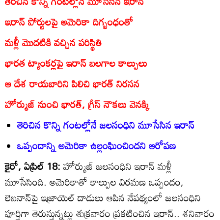
తెరిచిన కొన్ని గంటల్లోనే మూసేసిన ఇరాన్‌
ఇరాన్‌ పోర్టులపై అమెరికా దిగ్బంధంతో
మళ్లీ మొదటికి వచ్చిన పరిస్థితి
భారత ట్యాంకర్లపై ఇరాన్‌ బలగాల కాల్పులు
ఆ దేశ రాయబారిని పిలిచి భారత్‌ నిరసన
హోర్ముజ్‌ నుంచి భారత్‌, గ్రీస్‌ నౌకలు వెనక్కి
తెరిచిన కొన్ని గంటల్లోనే జలసంధిని మూసేసిన ఇరాన్‌
ఒప్పందాన్ని అమెరికా ఉల్లంఘించిందని ఆరోపణ
కైరో, ఏప్రిల్‌ 18:
హోర్ముజ్‌ జలసంధిని ఇరాన్‌ మళ్లీ
మూసేసింది. అమెరికాతో కాల్పుల విరమణ ఒప్పందం,
లెబనాన్‌పై ఇజ్రాయెల్‌ దాడులు ఆపిన నేపథ్యంలో జలసంధిని
పూర్తిగా తెరుస్తున్నట్లు శుక్రవారం ప్రకటించిన ఇరాన్‌.. శనివారం