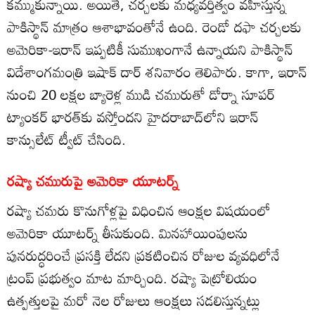
కమ్ముకున్నాయి. అయితే, చర్చలకు మధ్యవర్తిత్వం వహిస్తున్న
పాకిస్థాన్‌ మాత్రం ఆశాభావంతోనే ఉంది. రెండో దఫా చర్చలకు
అమెరికా-ఇరాన్‌ ఇప్పటికీ సుముఖంగానే ఉన్నాయని పాకిస్థాన్‌
విదేశాంగమంత్రి ఇషాక్‌ దార్‌ శనివారం తెలిపారు. కాగా, ఇరాన్‌
నుంచి 20 లక్షల బ్యారెళ్ల ముడి చమురుతో డోర్నా సూపర్‌
ట్యాంకర్‌ భారత్‌కు వస్తోందని హైదరాబాద్‌లోని ఇరాన్‌
కాన్సులేట్‌ ట్వీట్‌ చేసింది.
రష్యా చమురుపై అమెరికా యూటర్న్‌
రష్యా చమరు కొనుగోళ్లపై విధించిన ఆంక్షల విషయంలో
అమెరికా యూటర్న్‌ తీసుకుంది. మినహాయింపులను
పునరుద్ధరించే ప్రసక్తి లేదని ప్రకటించిన రోజుల వ్యవధిలోనే
ట్రంప్‌ ప్రభుత్వం మాట మార్చింది. రష్యా పెట్రోలియం
ఉత్పత్తులపై మరో నెల రోజులు ఆంక్షలు సడలిస్తున్నట్లు