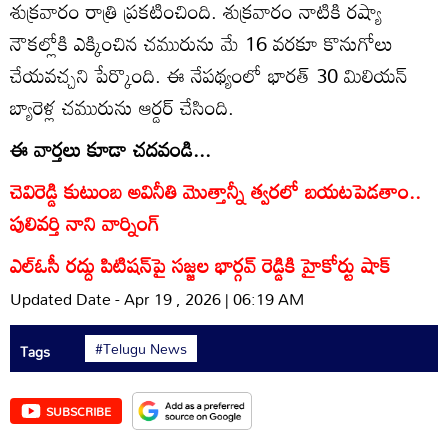
శుక్రవారం రాత్రి ప్రకటించింది. శుక్రవారం నాటికి రష్యా
నౌకల్లోకి ఎక్కించిన చమురును మే 16 వరకూ కొనుగోలు
చేయవచ్చని పేర్కొంది. ఈ నేపథ్యంలో భారత్‌ 30 మిలియన్‌
బ్యారెళ్ల చమురును ఆర్డర్‌ చేసింది.
ఈ వార్తలు కూడా చదవండి...
చెవిరెడ్డి కుటుంబ అవినీతి మెుత్తాన్నీ త్వరలో బయటపెడతాం..
పులివర్తి నాని వార్నింగ్
ఎల్‌ఓసీ రద్దు పిటిషన్‌పై సజ్జల భార్గవ్ రెడ్డికి హైకోర్టు షాక్
Updated Date - Apr 19 , 2026 | 06:19 AM
#Telugu News
Tags
SUBSCRIBE