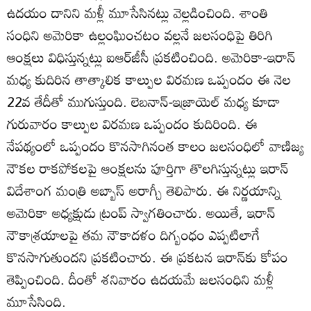
ఉదయం దానిని మళ్లీ మూసేసినట్లు వెల్లడించింది. శాంతి
సంధిని అమెరికా ఉల్లంఘించటం వల్లనే జలసంధిపై తిరిగి
ఆంక్షలు విధిస్తున్నట్లు ఐఆర్‌జీసీ ప్రకటించింది. అమెరికా-ఇరాన్‌
మధ్య కుదిరిన తాత్కాలిక కాల్పుల విరమణ ఒప్పందం ఈ నెల
22వ తేదీతో ముగుస్తుంది. లెబనాన్‌-ఇజ్రాయెల్‌ మధ్య కూడా
గురువారం కాల్పుల విరమణ ఒప్పందం కుదిరింది. ఈ
నేపథ్యంలో ఒప్పందం కొనసాగినంత కాలం జలసంధిలో వాణిజ్య
నౌకల రాకపోకలపై ఆంక్షలను పూర్తిగా తొలగిస్తున్నట్లు ఇరాన్‌
విదేశాంగ మంత్రి అబ్బాస్‌ అరాగ్చీ తెలిపారు. ఈ నిర్ణయాన్ని
అమెరికా అధ్యక్షుడు ట్రంప్‌ స్వాగతించారు. అయితే, ఇరాన్‌
నౌకాశ్రయాలపై తమ నౌకాదళం దిగ్బంధం ఎప్పటిలాగే
కొనసాగుతుందని ప్రకటించారు. ఈ ప్రకటన ఇరాన్‌కు కోపం
తెప్పించింది. దీంతో శనివారం ఉదయమే జలసంధిని మళ్లీ
మూసేసింది.