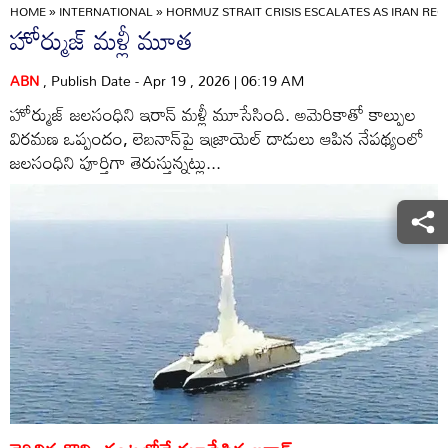
HOME
»
INTERNATIONAL
»
HORMUZ STRAIT CRISIS ESCALATES AS IRAN REO
హోర్ముజ్‌ మళ్లీ మూత
ABN
, Publish Date - Apr 19 , 2026 | 06:19 AM
హోర్ముజ్‌ జలసంధిని ఇరాన్‌ మళ్లీ మూసేసింది. అమెరికాతో కాల్పుల
విరమణ ఒప్పందం, లెబనాన్‌పై ఇజ్రాయెల్‌ దాడులు ఆపిన నేపథ్యంలో
జలసంధిని పూర్తిగా తెరుస్తున్నట్లు...