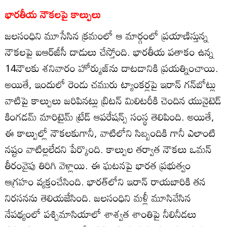
భారతీయ నౌకలపై కాల్పులు
జలసంధిని మూసేసిన క్రమంలో ఆ మార్గంలో ప్రయాణిస్తున్న
నౌకలపై ఐఆర్‌జీసీ దాడులు చేస్తోంది. భారతీయ పతాకం ఉన్న
14నౌలకు శనివారం హోర్ముజ్‌ను దాటడానికి ప్రయత్నించాయి.
అయితే, ఇందులో రెండు చమురు ట్యాంకర్లపై ఇరాన్‌ గన్‌బోట్లు
వాటిపై కాల్పులు జరిపినట్లు బ్రిటన్‌ మిలిటరీకి చెందిన యునైటెడ్‌
కింగడమ్‌ మారిటైమ్‌ ట్రేడ్‌ ఆపరేషన్స్‌ సంస్థ తెలిపింది. అయితే,
ఈ కాల్పుల్లో నౌకలకుగానీ, వాటిలోని సిబ్బందికి గానీ ఎలాంటి
నష్టం వాటిల్లలేదని పేర్కొంది. కాల్పుల తర్వాత నౌకలు ఒమన్‌
తీరంవైపు తిరిగి వెళ్లాయి. ఈ ఘటనపై భారత ప్రభుత్వం
ఆగ్రహం వ్యక్తంచేసింది. భారత్‌లోని ఇరాన్‌ రాయబారికి తన
నిరసనను తెలియజేసింది. జలసంధిని మళ్లీ మూసివేసిన
నేపథ్యంలో పశ్చిమాసియాలో శాశ్వత శాంతిపై నీలినీడలు