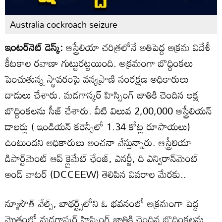
Australia cockroach seizure
ఇంటర్‌నెట్ డెస్క్:
ఆస్ట్రేలియా చరిత్రలోనే అతిపెద్ద అక్రమ విదేశీ
కీటకాల రవాణా గుట్టురట్టయింది. అక్రమంగా బొద్దింకలు
పెంచుతున్న స్థావరంపై వన్యప్రాణి సంరక్షణ అధికారులు
దాడులు చేశారు. మడగాస్కర్ హిస్సింగ్ జాతికి చెందిన లక్ష
బొద్దింకలను సీజ్ చేశారు. వీటి విలువ 2,00,000 ఆస్ట్రేలియన్
డాలర్లు ( ఇండియన్ కరెన్సీలో 1.34 కోట్ల రూపాయలు)
ఉంటుందని అధికారులు అంచనా వేస్తున్నారు. ఆస్ట్రేలియా
డిపార్ట్‌మెంట్ ఆప్ క్లైమేట్ ఛేంజ్, ఎనర్జీ, ది ఎన్విరాన్‌మెంట్
అండ్ వాటర్ (DCCEEW) తెలిపిన వివరాల మేరకు..
న్యూసౌత్ వేల్స్, బాథర్ట్స్‌లోని ఓ భవనంలో అక్రమంగా పెద్ద
మొత్తంలో మడగాస్కర్ హిస్సింగ్ జాతికి చెందిన బొద్దింకలను