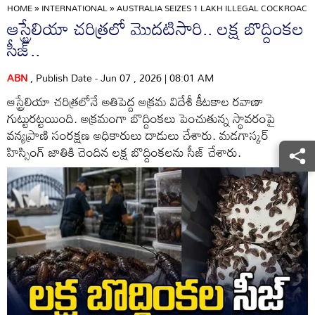
HOME
»
INTERNATIONAL
»
AUSTRALIA SEIZES 1 LAKH ILLEGAL COCKROACH
ఆస్ట్రేలియా చరిత్రలో మొదటిసారి.. లక్ష బొద్దింకల
సీజ్..
ABN
, Publish Date - Jun 07 , 2026 | 08:01 AM
ఆస్ట్రేలియా చరిత్రలోనే అతిపెద్ద అక్రమ విదేశీ కీటకాల రవాణా
గుట్టురట్టయింది. అక్రమంగా బొద్దింకలు పెంచుతున్న స్థావరంపై
వన్యప్రాణి సంరక్షణ అధికారులు దాడులు చేశారు. మడగాస్కర్
హిస్సింగ్ జాతికి చెందిన లక్ష బొద్దింకలను సీజ్ చేశారు.