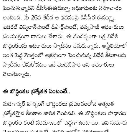
పెంచుతున్నారని డీసీసీఈఈడబ్ల్యూ అధికారులకు సమాచారం
అందింది. మే 26వ తేదీన ఆ భవనంపై డీసీసీఈఈడబ్ల్యూ,
ఫెడరల్ ఎన్విరాన్‌మెంట్ డిపార్ట్‌మెంట్, వన్యప్రాణి అధికారులు
సంయుక్తంగా దాడులు చేశారు. ఈ సందర్భంగా లక్ష విదేశీ
బొద్దింకలను అధికారులు స్వాధీనం చేసుకున్నారు. ఆస్ట్రేలియాలో
ఇంత పెద్ద మొత్తంలో అక్రమంగా పెంచుతున్న విదేశీ కీటకాలను
స్వాధీనం చేసుకోవటం ఇదే మొదటిసారి అని అధికారులు
చెబుతున్నారు.
ఈ బొద్దింకల ప్రత్యేకత ఏంటంటే..
మడగాస్కర్ హిస్సింగ్ బొద్దింకలు ప్రపంచంలోనే అత్యంత
ప్రత్యేకమైన కీటకాల జాతికి చెందినవి. ఈ బొద్దింకలు సాధారణ
బొద్దింకల కంటే పరిమాణంలో పెద్దగా ఉంటాయి. ఇవి సుమారు
3 అంగుళాల పొడవుతో, మనిషి అరచేతి పరిమాణంలో