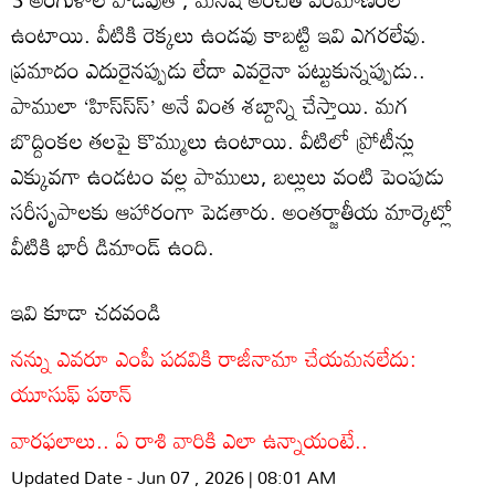
ఉంటాయి. వీటికి రెక్కలు ఉండవు కాబట్టి ఇవి ఎగరలేవు.
ప్రమాదం ఎదురైనప్పుడు లేదా ఎవరైనా పట్టుకున్నప్పుడు..
పాములా ‘హిస్‌స్‌స్’ అనే వింత శబ్దాన్ని చేస్తాయి. మగ
బొద్దింకల తలపై కొమ్ములు ఉంటాయి. వీటిలో ప్రోటీన్లు
ఎక్కువగా ఉండటం వల్ల పాములు, బల్లులు వంటి పెంపుడు
సరీసృపాలకు ఆహారంగా పెడతారు. అంతర్జాతీయ మార్కెట్లో
వీటికి భారీ డిమాండ్ ఉంది.
ఇవి కూడా చదవండి
నన్ను ఎవరూ ఎంపీ పదవికి రాజీనామా చేయమనలేదు:
యూసుఫ్ పఠాన్
వారఫలాలు.. ఏ రాశి వారికి ఎలా ఉన్నాయంటే..
Updated Date - Jun 07 , 2026 | 08:01 AM