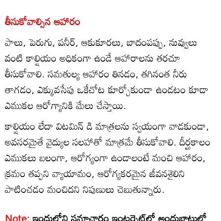
తీసుకోవాల్సిన ఆహారం
పాలు, పెరుగు, పనీర్, ఆకుకూరలు, బాదంపప్పు, నువ్వులు
వంటి కాల్షియం అధికంగా ఉండే ఆహారాలను తరచూ
తీసుకోవాలి. సమతుల్య ఆహారం తినడం, తగినంత నీరు
తాగడం, ఎక్కువసేపు ఒకేచోట కూర్చోకుండా ఉండటం కూడా
ఎముకల ఆరోగ్యానికి మేలు చేస్తాయి.
కాల్షియం లేదా విటమిన్ డి మాత్రలను స్వయంగా వాడకుండా,
అవసరమైతే వైద్యుల సలహాతో మాత్రమే తీసుకోవాలి. దీర్ఘకాలం
ఎముకలు బలంగా, ఆరోగ్యంగా ఉండాలంటే మంచి ఆహారం,
క్రమం తప్పని వ్యాయామం, ఆరోగ్యకరమైన జీవనశైలిని
పాటించడం మంచిదని నిపుణులు చెబుతున్నారు.
Note:
ఇందులోని సమాచారం ఇంటర్నెట్‌లో అందుబాటులో