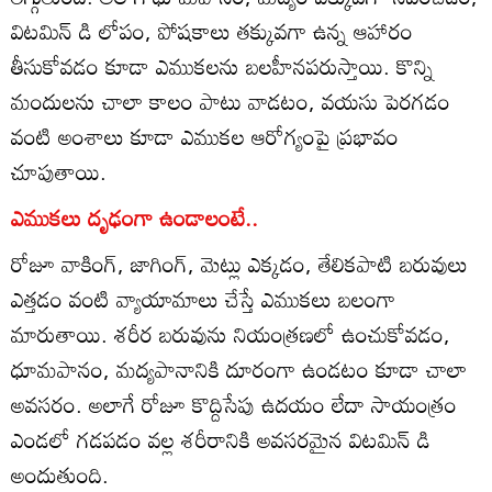
విటమిన్ డి లోపం, పోషకాలు తక్కువగా ఉన్న ఆహారం
తీసుకోవడం కూడా ఎముకలను బలహీనపరుస్తాయి. కొన్ని
మందులను చాలా కాలం పాటు వాడటం, వయసు పెరగడం
వంటి అంశాలు కూడా ఎముకల ఆరోగ్యంపై ప్రభావం
చూపుతాయి.
ఎముకలు దృఢంగా ఉండాలంటే..
రోజూ వాకింగ్, జాగింగ్, మెట్లు ఎక్కడం, తేలికపాటి బరువులు
ఎత్తడం వంటి వ్యాయామాలు చేస్తే ఎముకలు బలంగా
మారుతాయి. శరీర బరువును నియంత్రణలో ఉంచుకోవడం,
ధూమపానం, మద్యపానానికి దూరంగా ఉండటం కూడా చాలా
అవసరం. అలాగే రోజూ కొద్దిసేపు ఉదయం లేదా సాయంత్రం
ఎండలో గడపడం వల్ల శరీరానికి అవసరమైన విటమిన్ డి
అందుతుంది.