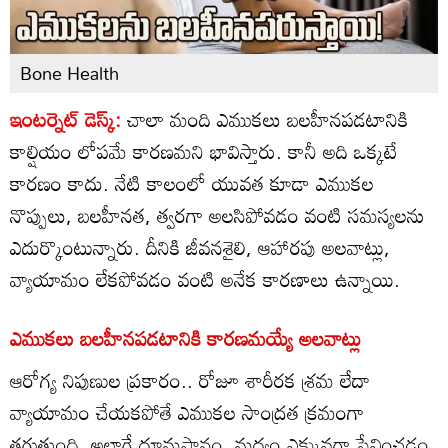
Bone Health
ఇంటర్నెట్ డెస్క్:
చాలా మంది ఎముకలు బలహీనపడటానికి
కాల్షియం లోపమే కారణమని భావిస్తారు. కానీ అది ఒక్కటే
కారణం కాదు. నేటి కాలంలో యువత కూడా ఎముకల
నొప్పులు, బలహీనత, త్వరగా అలసిపోవడం వంటి సమస్యలను
ఎదుర్కొంటున్నారు. దీనికి జీవనశైలి, ఆహారపు అలవాట్లు,
వ్యాయామం లేకపోవడం వంటి అనేక కారణాలు ఉన్నాయి.
ఎముకలు బలహీనపడటానికి కారణమయ్యే అలవాట్లు
ఆరోగ్య నిపుణుల ప్రకారం.. రోజూ శారీరక శ్రమ లేదా
వ్యాయామం చేయకపోతే ఎముకల సాంద్రత క్రమంగా
తగ్గుతుంది. అలాగే ధూమపానం, మద్యం ఎక్కువగా సేవించడం,