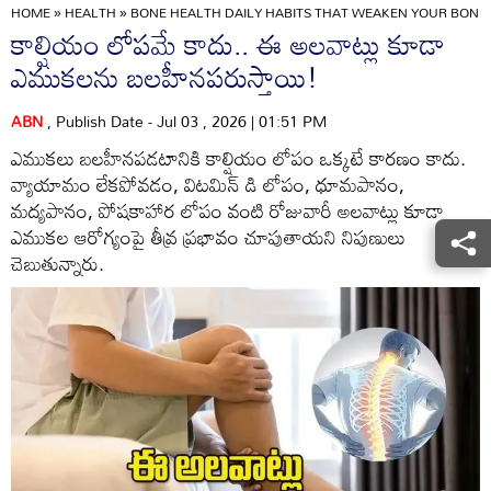
HOME
»
HEALTH
»
BONE HEALTH DAILY HABITS THAT WEAKEN YOUR BONE
కాల్షియం లోపమే కాదు.. ఈ అలవాట్లు కూడా
ఎముకలను బలహీనపరుస్తాయి!
ABN
, Publish Date - Jul 03 , 2026 | 01:51 PM
ఎముకలు బలహీనపడటానికి కాల్షియం లోపం ఒక్కటే కారణం కాదు.
వ్యాయామం లేకపోవడం, విటమిన్ డి లోపం, ధూమపానం,
మద్యపానం, పోషకాహార లోపం వంటి రోజువారీ అలవాట్లు కూడా
ఎముకల ఆరోగ్యంపై తీవ్ర ప్రభావం చూపుతాయని నిపుణులు
చెబుతున్నారు.