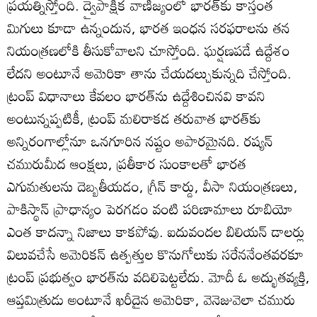
ప్రయత్నిస్తోంది. ద్వైపాక్షిక వాణిజ్యంలో భారత్‌కు కాస్తంత
మిగులు కూడా ఉన్నందున, భారత ఇంధన సరఫరాలను తన
నియంత్రణలోకి తీసుకోవాలని చూస్తోంది. ఘర్షణపడే ఉద్దేశం
లేదని అంటూనే అమెరికా తాను చేయదల్చుకున్నది చేస్తోంది.
ట్రంప్‌ విధానాలు కేవలం భారత్‌ను ఉద్దేశించినవి కావని
అంటున్నప్పటికీ, ట్రంప్‌ మలిరాకడ తరువాత భారత్‌కు
అన్నిరంగాల్లోనూ ఒనగూరిన నష్టం అపారమైనది. రష్యన్‌
చమురుమీద ఆంక్షలు, ప్రతీకార సుంకాలతో భారత
ఎగుమతులను దెబ్బతీయడం, గ్రీన్‌ కార్డు, వీసా నియంత్రణలు,
పాకిస్థాన్‌ ప్రాధాన్యం పెరగడం వంటి పరిణామాలు రూబియో
ఎంత కాదన్నా నిజాలు కాకపోవు. ఐదువందల బిలియన్‌ డాలర్లు
విలువచేసే అమెరికన్‌ ఉత్పత్తుల కొనుగోలుకు సరేననేంతవరకూ
ట్రంప్‌ ప్రభుత్వం భారత్‌ను వదిలిపెట్టలేదు. మోదీ ఓ అద్భుతవ్యక్తి,
ఆప్తమిత్రుడు అంటూనే ఖరీదైన అమెరికా, వెనెజువెలా చమురు