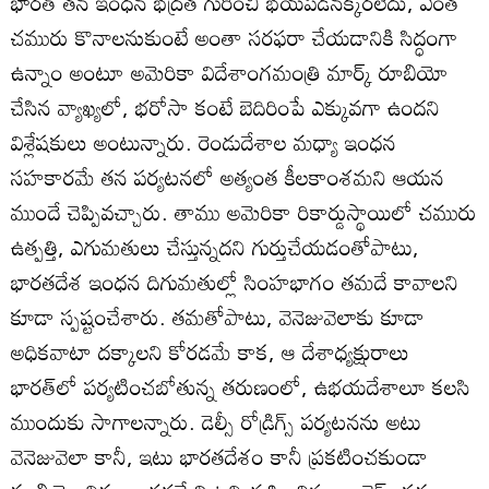
భారత్‌ తన ఇంధన భద్రత గురించి భయపడనక్కరలేదు, ఎంత
చమురు కొనాలనుకుంటే అంతా సరఫరా చేయడానికి సిద్ధంగా
ఉన్నాం అంటూ అమెరికా విదేశాంగమంత్రి మార్క్‌ రూబియో
చేసిన వ్యాఖ్యలో, భరోసా కంటే బెదిరింపే ఎక్కువగా ఉందని
విశ్లేషకులు అంటున్నారు. రెండుదేశాల మధ్యా ఇంధన
సహకారమే తన పర్యటనలో అత్యంత కీలకాంశమని ఆయన
ముందే చెప్పివచ్చారు. తాము అమెరికా రికార్డుస్థాయిలో చమురు
ఉత్పత్తి, ఎగుమతులు చేస్తున్నదని గుర్తుచేయడంతోపాటు,
భారతదేశ ఇంధన దిగుమతుల్లో సింహభాగం తమదే కావాలని
కూడా స్పష్టంచేశారు. తమతోపాటు, వెనెజువెలాకు కూడా
అధికవాటా దక్కాలని కోరడమే కాక, ఆ దేశాధ్యక్షురాలు
భారత్‌లో పర్యటించబోతున్న తరుణంలో, ఉభయదేశాలూ కలసి
ముందుకు సాగాలన్నారు. డెల్సీ రోడ్రిగ్స్‌ పర్యటనను అటు
వెనెజువెలా కానీ, ఇటు భారతదేశం కానీ ప్రకటించకుండా