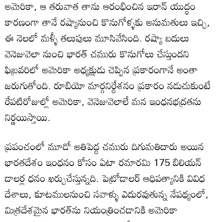
అమెరికా, ఆ తరువాత తాను ఆరంభించిన ఇరాన్‌ యుద్ధం
కారణంగా తానే రష్యానుంచి కొనుగోళ్ళకు అనుమతులు ఇచ్చి,
ఈ నెలలో మళ్ళీ తలుపులు మూసివేసింది. రష్యా బదులు
వెనెజువెలా నుంచి భారత్‌ చమురు కొనుగోలు చేస్తుందని
ఫిబ్రవరిలో అమెరికా అధ్యక్షుడు చెప్పిన ప్రకారంగానే అంతా
జరుగుతోంది. రూబియో మార్గనిర్దేశనం ప్రకారం నడుచుకుంటే
రేపటిరోజుల్లో అమెరికా, వెనెజువెలాలే మన ఇంధనభద్రతను
నిర్ణయిస్తాయి.
ప్రపంచంలో మూడో అతిపెద్ద చమురు దిగుమతిదారు అయిన
భారతదేశం ఇంధనం కోసం ఏటా రమారమి 175 బిలియన్‌
డాలర్ల ధనం ఖర్చుచేస్తున్నది. పెట్రోడాలర్‌ ఆధిపత్యానికి వివిధ
దేశాలు, కూటములనుంచి సవాళ్ళు ఎదురవుతున్న నేపథ్యంలో,
మిత్రదేశమైన భారత్‌ను నియంత్రించడానికి అమెరికా