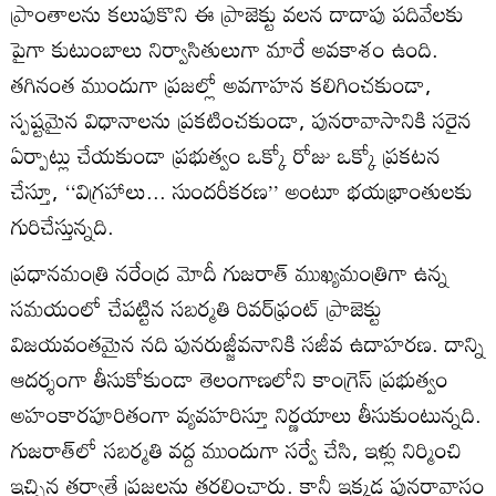
ప్రాంతాలను కలుపుకొని ఈ ప్రాజెక్టు వలన దాదాపు పదివేలకు
పైగా కుటుంబాలు నిర్వాసితులుగా మారే అవకాశం ఉంది.
తగినంత ముందుగా ప్రజల్లో అవగాహన కలిగించకుండా,
స్పష్టమైన విధానాలను ప్రకటించకుండా, పునరావాసానికి సరైన
ఏర్పాట్లు చేయకుండా ప్రభుత్వం ఒక్కో రోజు ఒక్కో ప్రకటన
చేస్తూ, ‘‘విగ్రహాలు... సుందరీకరణ’’ అంటూ భయభ్రాంతులకు
గురిచేస్తున్నది.
ప్రధానమంత్రి నరేంద్ర మోదీ గుజరాత్ ముఖ్యమంత్రిగా ఉన్న
సమయంలో చేపట్టిన సబర్మతి రివర్‌ఫ్రంట్ ప్రాజెక్టు
విజయవంతమైన నది పునరుజ్జీవనానికి సజీవ ఉదాహరణ. దాన్ని
ఆదర్శంగా తీసుకోకుండా తెలంగాణలోని కాంగ్రెస్ ప్రభుత్వం
అహంకారపూరితంగా వ్యవహరిస్తూ నిర్ణయాలు తీసుకుంటున్నది.
గుజరాత్‌లో సబర్మతి వద్ద ముందుగా సర్వే చేసి, ఇళ్లు నిర్మించి
ఇచ్చిన తర్వాతే ప్రజలను తరలించారు. కానీ ఇక్కడ పునరావాసం