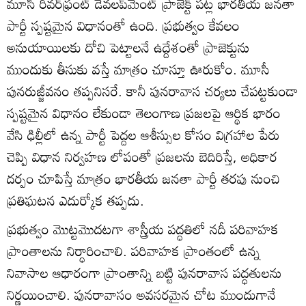
మూసీ రివర్‌ఫ్రంట్ డెవలప్‌మెంట్ ప్రాజెక్ట్ పట్ల భారతీయ జనతా
పార్టీ స్పష్టమైన విధానంతో ఉంది. ప్రభుత్వం కేవలం
అనుయాయిలకు దోచి పెట్టాలనే ఉద్దేశంతో ప్రాజెక్టును
ముందుకు తీసుకు వస్తే మాత్రం చూస్తూ ఊరుకోం. మూసీ
పునరుజ్జీవనం తప్పనిసరే. కానీ పునరావాస చర్యలు చేపట్టకుండా
స్పష్టమైన విధానం లేకుండా తెలంగాణ ప్రజలపై ఆర్థిక భారం
వేసి ఢిల్లీలో ఉన్న పార్టీ పెద్దల ఆశీస్సుల కోసం విగ్రహాల పేరు
చెప్పి విధాన నిర్వహణ లోపంతో ప్రజలను బెదిరిస్తే, అధికార
దర్పం చూపిస్తే మాత్రం భారతీయ జనతా పార్టీ తరపు నుంచి
ప్రతిఘటన ఎదుర్కోక తప్పదు.
ప్రభుత్వం మొట్టమొదటగా శాస్త్రీయ పద్ధతిలో నదీ పరివాహక
ప్రాంతాలను నిర్ధారించాలి. పరివాహక ప్రాంతంలో ఉన్న
నివాసాల ఆధారంగా ప్రాంతాన్ని బట్టి పునరావాస పద్ధతులను
నిర్ణయించాలి. పునరావాసం అవసరమైన చోట ముందుగానే