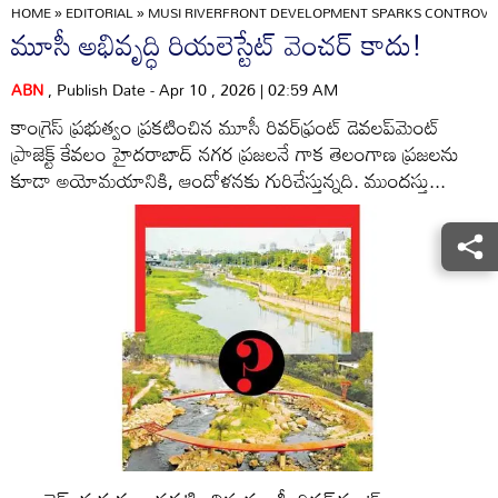
HOME
»
EDITORIAL
»
MUSI RIVERFRONT DEVELOPMENT SPARKS CONTROVERS
మూసీ అభివృద్ధి రియలెస్టేట్‌ వెంచర్‌ కాదు!
ABN
, Publish Date - Apr 10 , 2026 | 02:59 AM
కాంగ్రెస్ ప్రభుత్వం ప్రకటించిన మూసీ రివర్‌ఫ్రంట్ డెవలప్‌మెంట్
ప్రాజెక్ట్ కేవలం హైదరాబాద్‌ నగర ప్రజలనే గాక తెలంగాణ ప్రజలను
కూడా అయోమయానికి, ఆందోళనకు గురిచేస్తున్నది. ముందస్తు...