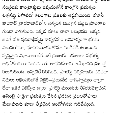
సంస్థలకు కాంట్రాక్టులు ఇవ్వడంతోనే కాంగ్రెస్ ప్రభుత్వం
చిత్తశుద్ధి ఏపాటిదో తెలంగాణ ప్రజలకు అర్థమయింది. మూసీ
కారిడార్ హైదరాబాద్‌లోని అత్యంత విలువైన పట్టణ ప్రాంతాల
గుండా వెళుతుంది. ఇక్కడ భూమి చాలా విలువైనది. ఇక్కడ
జరిగే ప్రతి పునరాభివృద్ధి కార్యక్రమం అనివార్యంగా భూమి
విలువతోనూ, భూవినియోగంతోనూ ముడిపడి ఉంటుంది.
స్పష్టమైన విధానాలు లేకుంటే ప్రజలకు బదులుగా ప్రభుత్వ
అధినేతలకు కావలసినవారు లాభపడతారు అనే భావన ప్రజల్లో
కలుగుతుంది. ఇప్పటికే కలిగింది. ప్రాజెక్టు నిర్వహణకు సరిపడా
నిధులు లభించకపోతే పబ్లిక్‌–ప్రయివేట్‌ భాగస్వామ్యం ద్వారా
లేదా ఇతర ఏజెన్సీల ద్వారా ప్రాజెక్ట్ ముందుకు తీసుకువెళ్తామని
అసెంబ్లీ సాక్షిగా ప్రభుత్వం చేసిన ప్రకటన ప్రజలతోపాటు
మేధావులను కూడా తీవ్రమైన ఆందోళనకు గురిచేస్తుంది.