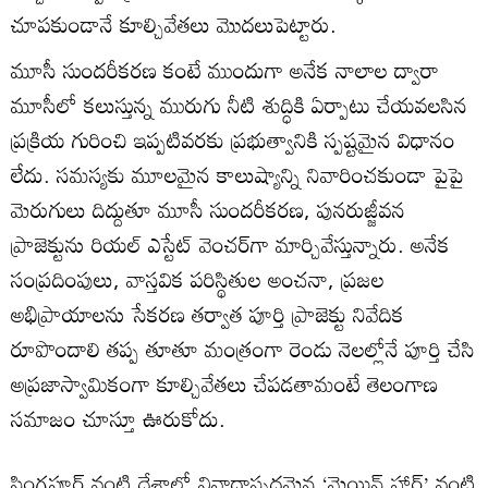
చూపకుండానే కూల్చివేతలు మొదలుపెట్టారు.
మూసీ సుందరీకరణ కంటే ముందుగా అనేక నాలాల ద్వారా
మూసీలో కలుస్తున్న మురుగు నీటి శుద్ధికి ఏర్పాటు చేయవలసిన
ప్రక్రియ గురించి ఇప్పటివరకు ప్రభుత్వానికి స్పష్టమైన విధానం
లేదు. సమస్యకు మూలమైన కాలుష్యాన్ని నివారించకుండా పైపై
మెరుగులు దిద్దుతూ మూసీ సుందరీకరణ, పునరుజ్జీవన
ప్రాజెక్టును రియల్ ఎస్టేట్ వెంచర్‌గా మార్చివేస్తున్నారు. అనేక
సంప్రదింపులు, వాస్తవిక పరిస్థితుల అంచనా, ప్రజల
అభిప్రాయాలను సేకరణ తర్వాత పూర్తి ప్రాజెక్టు నివేదిక
రూపొందాలి తప్ప తూతూ మంత్రంగా రెండు నెలల్లోనే పూర్తి చేసి
అప్రజాస్వామికంగా కూల్చివేతలు చేపడతామంటే తెలంగాణ
సమాజం చూస్తూ ఊరుకోదు.
సింగపూర్ వంటి దేశాల్లో వివాదాస్పదమైన ‘మెయిన్‌ హార్ట్’ వంటి