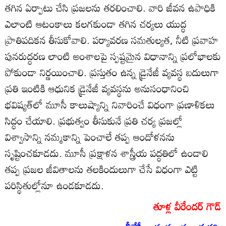
తగిన ఏర్పాటు చేసి ప్రజలను తరలించాలి. వారి జీవన ఉపాధికి
ఎలాంటి ఆటంకాలు కలగకుండా తగిన చర్యలు యుద్ధ
ప్రాతిపదికన తీసుకోవాలి. పర్యావరణ సమతుల్యత, నీటి ప్రవాహ
పునరుద్ధరణ లాంటి అంశాలపై స్పష్టమైన విధానాన్ని ప్రలోభాలకు
పోకుండా నిర్ణయించాలి. ప్రస్తుతం ఉన్న డ్రైనేజీ వ్యవస్థ బదులుగా
ప్రతి ఇంటికి ఆధునిక డ్రైనేజీ వ్యవస్థను అనుసంధానించి
భవిష్యత్‌లో మూసీ కాలుష్యాన్ని నివారించే విధంగా ప్రణాళికలు
సిద్ధం చేయాలి. ప్రభుత్వం తీసుకునే ప్రతి చర్య ప్రజల్లో
విశ్వాసాన్ని నమ్మకాన్ని పెంచాలే తప్ప ఆందోళనను
సృష్టించకూడదు. మూసీ ప్రక్షాళన శాస్త్రీయ పద్ధతిలో ఉండాలి
తప్ప ప్రజల జీవితాలను తలకిందులుగా చేసే విధంగా ఎట్టి
పరిస్థితుల్లోనూ ఉండకూడదు.
తూళ్ల వీరేందర్ గౌడ్