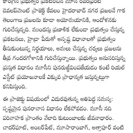
కాంగ్రెస్ ప్రభుత్వం ప్రకటించిన మూసీ రివర్‌ఫ్రంట్
డెవలప్‌మెంట్ ప్రాజెక్ట్ కేవలం హైదరాబాద్‌ నగర ప్రజలనే గాక
తెలంగాణ ప్రజలను కూడా అయోమయానికి, ఆందోళనకు
గురిచేస్తున్నది. ముందస్తు ప్రణాళిక లేకుండా ప్రభుత్వం చేస్తున్న
ప్రకటనలు, హైడ్రా పేరుతో అస్పష్ట విధానాలతో ప్రభుత్వం
తీసుకుంటున్న నిర్ణయాలు, అమలు చేస్తున్న చర్యలు ప్రజలను
తీవ్ర గందరగోళానికి గురిచేస్తున్నాయి. ప్రభుత్వం అనుసరిస్తున్న
ప్రస్తుత విధానం మూసీని పునరుజ్జీవింపజేయడం కంటే రియల్
ఎస్టేట్ ప్రయోజనాలకే ఎక్కువ ప్రాధాన్యత ఇస్తున్నట్లుగా
కనిపిస్తుంది.
ఈ ప్రాజెక్టు విషయంలో ఎదురవుతున్న అతిపెద్ద సమస్య:
స్పష్టమైన పునరావాస విధానం లేకపోవడం. మూసీ నది
పరివాహక ప్రాంతం వేలాది కుటుంబాలకు జీవనాధారం.
చాదర్‌ఘాట్, అంబర్‌పేట్, మూసారాంబాగ్, అత్తాపూర్ వంటి