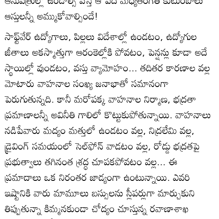
ఆసుపత్రుల్లో ఉండాల్సి వస్తే ఆ పేద మధ్యతరగతి కుటుంబాలు
ఆస్తులన్నీ అమ్ముకోవాల్సిందే!
సాఫ్ట్‌వేర్ ఉద్యోగాలు, పిల్లలు విదేశాల్లో ఉండటం, ఉద్యోగుల
జీతాలు అకస్మాత్తుగా ఆరంకెల్లోకి పోవటం, పెన్షన్లు కూడా అదే
స్థాయిల్లో వుండటం, వస్తు వ్యామోహం... తదితర కారణాల వల్ల
మోటారు వాహనాల సంఖ్య జనాభాతో సమానంగా
పెరుగుతున్నది. కానీ మరోపక్క వాహనాల నిర్మాణ, భద్రతా
ప్రమాణాలన్నీ అవినీతి గాలిలో కొట్టుకుపోతున్నాయి. వాహనాలు
నడిపేవారు మద్యం మత్తులో ఉండటం వల్ల, నిద్రలేమి వల్ల,
డ్రైవింగ్ సమయంలో సెల్‌ఫోన్ వాడటం వల్ల, రోడ్డు భద్రతపై
ప్రభుత్వాలు తగినంత శ్రద్ధ చూపకపోవటం వల్ల... ఈ
ప్రమాదాలు ఒక నిరంతర జాడ్యంగా ఉంటున్నాయి. ఎవరి
ఇష్టానికి వారు మామూలు బస్సులను స్లీపర్లుగా మార్చుకుని
తిప్పుతున్నా కిమ్మనకుండా చోద్యం చూస్తున్న రవాణాశాఖ