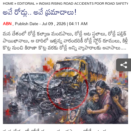
HOME
»
EDITORIAL
»
INDIAS RISING ROAD ACCIDENTS POOR ROAD SAFET
అవే రోడ్లు.. అవే ప్రమాదాలు!
ABN
, Publish Date - Jul 09 , 2026 | 04:11 AM
మన దేశంలో రోడ్లే కల్యాణ మండపాలు, రోడ్లే ఆట స్థలాలు, రోడ్లే పబ్లిక్
పాయిఖానాలు, ఆ దారిలో ఇళ్లున్న వారందరికీ రోడ్లే స్టోర్‌ రూములు, కిళ్లీ
కొట్ల నుంచి కిరాణా కొట్ల వరకు రోడ్లే అన్ని వ్యాపారాలకు ఆవాసాలు....