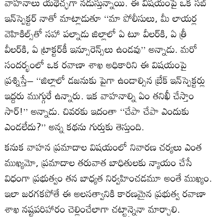
వాహనాలు యథేచ్ఛగా నడుస్తున్నాయి. ఈ విషయంపై ఒక సబ్‌
ఇన్‌స్పెక్టర్‌ నాతో మాట్లాడుతూ ‘‘మా పోలీసులు, మీ లాయర్ల
వెహికిల్స్‌తో సహా పల్నాడు జిల్లాలో ఏ టూ వీలర్‌కి, ఏ త్రీ
వీలర్‌కి, ఏ ట్రాక్టర్‌కీ ఇన్సూరెన్స్‌లు ఉండవు’’ అన్నాడు. మరో
సందర్భంలో ఒక రవాణా శాఖ అధికారిని ఈ విషయంపై
ప్రశ్నిస్తే– ‘‘జిల్లాలో డజనుకు పైగా ఉండాల్సిన బ్రేక్ ఇన్‌స్పెక్టర్లు
ఇద్దరు ముగ్గురే ఉన్నారు. ఇక వాహనాల్ని ఏం తనిఖీ చేస్తాం
సార్!’’ అన్నాడు. చివరకు ఇదంతా ‘‘చేపా చేపా ఎందుకు
ఎండలేదు?’’ అన్న కథను గుర్తుకు తెస్తుంది.
కనుక వాహన ప్రమాదాల విషయంలో నివారణ చర్యలు ఎంత
ముఖ్యమో, ప్రమాదాల తరువాత బాధితులకు న్యాయం చేసే
విధంగా ప్రభుత్వం తన బాధ్యత నిర్వహించడమూ అంతే ముఖ్యం.
ఇలా జరగకపోతే ఈ అలసత్వానికి కారణమైన ప్రభుత్వ రవాణా
శాఖ నష్టపరిహారం చెల్లించేలాగా చట్టాన్నైనా మార్చాలి.