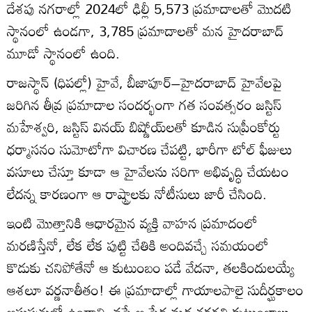
దేశపు నగరాల్లో 2024లో ఢిల్లీ 5,573 ప్రమాదాలతో మొదటి
స్థానంలో ఉండగా, 3,785 ప్రమాదాలతో మన హైదరాబాద్
మూడో స్థానంలో ఉంది.
రాజస్థాన్ (ధిపల్లో) హైవే, బీజాపూర్–హైదరాబాద్ హైవేలపై
జరిగిన తీవ్ర ప్రమాదాల సందర్భంగా గత సంవత్సరం జస్టిస్
మహేశ్వరి, జస్టిస్ వినయ్ బిష్ణోయ్‌లతో కూడిన సుప్రీంకోర్టు
ధర్మాసనం సుమోటోగా విచారణ చేపట్టి, భారీగా టోల్‌ ఫీజులు
వసూలు చేస్తూ కూడా ఆ హైవేలను సరిగా అభివృద్ధి చేయటం
లేదన్న కారణంగా ఆ రాష్ట్రాలకు నోటీసులు జారీ చేసింది.
ఇంటి మొత్తానికి ఆధారమైన వ్యక్తి వాహన ప్రమాదంలో
మరణిస్తేనో, లేక లేక పుట్టి చేతికి అందివచ్చే సమయంలో
కొడుకు చనిపోతేనో ఆ కుటుంబం పడే వేదనా, తలకిందులయ్యే
ఆశలూ వర్ణనాతీతం! ఈ ప్రమాదాల్లో గాయాలపాలై సుదీర్ఘకాలం