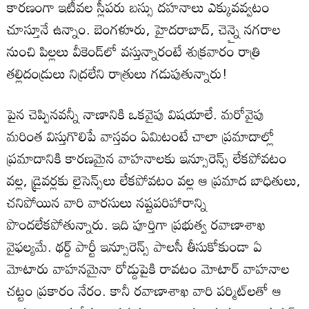
కారణంగా ఇటీవల స్లీపరు బస్సు దహనాలు ఎక్కువవ్వటం
చూస్తూనే ఉన్నాం. బెంగళూరు, హైదరాబాద్, చెన్నై నగరాల
నుంచి పిల్లలు వీకెండ్‌లో వస్తున్నారంటే శుక్రవారం రాత్రి
తల్లిదండ్రులు నిద్రలేని రాత్రులు గడుపుతున్నారు!
పైన చెప్పినవన్నీ నాణానికి ఒకవైపు విషయాలే. మరోవైపు
మరింత విస్తుగొలిపే వాస్తవం ఏమిటంటే చాలా ప్రమాదాల్లో
ప్రమాదానికి కారణమైన వాహనాలకు ఇన్సూరెన్స్ లేకపోవటం
వల్ల, డ్రైవర్లకు లైసెన్స్‌లు లేకపోవటం వల్ల ఆ ప్రమాద బాధితులు,
చనిపోయిన వారి వారసులు నష్టపరిహారాన్ని
పొందలేకపోతున్నారు. ఇది పూర్తిగా ప్రభుత్వ రవాణాశాఖ
వైఫల్యమే. థర్డ్ పార్టీ ఇన్సూరెన్స్ పాలసీ తీసుకోకుండా ఏ
మోటారు వాహనమైనా రోడ్డుపైకి రావటం మోటార్ వాహనాల
చట్టం ప్రకారం నేరం. కానీ రవాణాశాఖ వారి పర్మిట్‌లతో ఆ