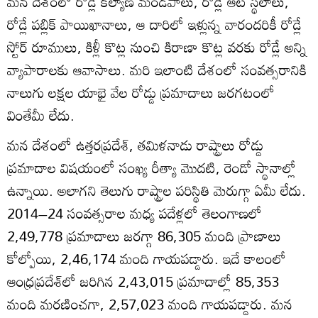
మన దేశంలో రోడ్లే కల్యాణ మండపాలు, రోడ్లే ఆట స్థలాలు,
రోడ్లే పబ్లిక్ పాయిఖానాలు, ఆ దారిలో ఇళ్లున్న వారందరికీ రోడ్లే
స్టోర్‌ రూములు, కిళ్లీ కొట్ల నుంచి కిరాణా కొట్ల వరకు రోడ్లే అన్ని
వ్యాపారాలకు ఆవాసాలు. మరి ఇలాంటి దేశంలో సంవత్సరానికి
నాలుగు లక్షల యాభై వేల రోడ్డు ప్రమాదాలు జరగటంలో
వింతేమీ లేదు.
మన దేశంలో ఉత్తరప్రదేశ్, తమిళనాడు రాష్ట్రాలు రోడ్డు
ప్రమాదాల విషయంలో సంఖ్య రీత్యా మొదటి, రెండో స్థానాల్లో
ఉన్నాయి. అలాగని తెలుగు రాష్ట్రాల పరిస్థితి మెరుగ్గా ఏమీ లేదు.
2014–24 సంవత్సరాల మధ్య పదేళ్లలో తెలంగాణలో
2,49,778 ప్రమాదాలు జరగ్గా 86,305 మంది ప్రాణాలు
కోల్పోయి, 2,46,174 మంది గాయపడ్డారు. ఇదే కాలంలో
ఆంధ్రప్రదేశ్‌లో జరిగిన 2,43,015 ప్రమాదాల్లో 85,353
మంది మరణించగా, 2,57,023 మంది గాయపడ్డారు. మన