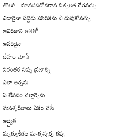
తొలగి.. మానససరోవరాన నిశ్చలత చేరవచ్చు
ఎడారైనా పట్టెడు పసిరికను పొదువుకోవచ్చు
ఆవిరికాని ఆశతో
ఆసరికైనా
దేహం మోసే
నిరంతర నిప్పు వ్రణాల్ని
ఎలా ఆర్పను
ఏ లేపనం చల్లార్చెను
మనశ్శరీరాలు ఏకం చేసే
అద్వైత
మృత్యుశీతల మాతృస్పర్శ తప్ప