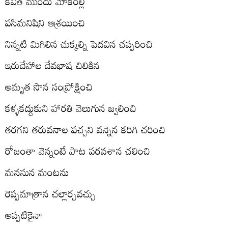
కవిత ముందు మోకరిల్లి
పసిమనిషిని ఆశ్రయించి
నిన్నటి మిగిలిన చుక్కల్ని పెదవిన చప్పరించి
ఇరుదేహాల దేవభాష చిలికిన
అమృత సొన సంప్రోక్షించి
కళ్ళకద్దుకుని హారతి వెలుగున జ్వలించి
తరగని తరువనాల పచ్చని వన్నెన కరిగి చరించి
రోజంతా వెన్నంటే పాట పరవశాన చలించి
మనసున మంటను
రెప్పమాత్రాన చల్లార్చవచ్చు
అప్పటికైనా