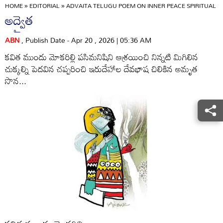
HOME
»
EDITORIAL
»
ADVAITA TELUGU POEM ON INNER PEACE SPIRITUAL 
అద్వైత‍
ABN
, Publish Date - Apr 20 , 2026 | 05:36 AM
కవిత ముందు మోకరిల్లి పసిమనిషిని ఆశ్రయించి నిన్నటి మిగిలిన
చుక్కల్ని పెదవిన చప్పరించి ఇరుదేహాల దేవభాష చిలికిన అమృత
సొన...