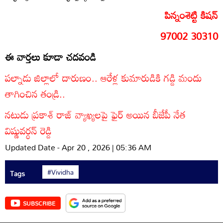
పిన్నంశెట్టి కిషన్
97002 30310
ఈ వార్తలు కూడా చదవండి
పల్నాడు జిల్లాలో దారుణం.. ఆరేళ్ల కుమారుడికి గడ్డి మందు
తాగించిన తండ్రి..
నటుడు ప్రకాశ్ రాజ్ వ్యాఖ్యలపై ఫైర్ అయిన బీజేపీ నేత
విష్ణువర్ధన్ రెడ్డి
Updated Date - Apr 20 , 2026 | 05:36 AM
#Vividha
Tags
SUBSCRIBE