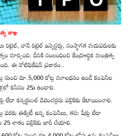
ిత్వ శాఖ
రిటైల్‌, నాన్‌ రిటైల్‌ ఇన్వెస్టర్లు, సంస్థాగత మదుపరులకు
ుత్వం మార్చింది. దీనికి సంబంధించి కేంద్రఆర్థిక మంత్రిత్వ
సింది. ఈ నోటిఫికేషన్‌ ప్రకారం..
ట్ల నుంచి రూ.5,000 కోట్ల మూలధనం ఉండే కంపెనీల
ూడేళ్లలో కనీసం 25ు ఉండాలి.
 లేదా కన్వర్టబుల్‌ డిబెంచర్లను పబ్లిక్‌కు కేటాయించాలి.
ల వరకు ఈక్విటీ ఉన్న కంపెనీలు, తమ షేర్లు లేదా
సం 25 శాతం పబ్లిక్‌కు జారీ చేయాలి.
ూ.1,600 కోట్ల నుంచి రూ.4,000 కోట్ల లోపు ఉన్న కంపెనీలు