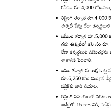
కనీసం రూ.4,000 కోట్లవిలువైన
లిస్టింగ్‌ తర్వాత రూ.4,000
ఈక్విటీ షేర్లు లేదా కన్వర్టబు
ఐపీఓల తర్వాత రూ.5,000 కోట్
తమ ఈక్విటీలో కనీ సం రూ.1,0
లేదా కన్వర్టబుల్‌ డిబెంచర్లన
శాతానికి పెంచాలి.
ఐపీఓ తర్వాత రూ.లక్ష కోట్ల 
రూ.6,250 కోట్ల విలువైన షేర్ల
పబ్లిక్‌కు జారీ చేయాలి.
లిస్టింగ్‌ సమయంలో సగటు ఇన
ఐదేళ్లలో 15 శాతానికి, పదేళ్