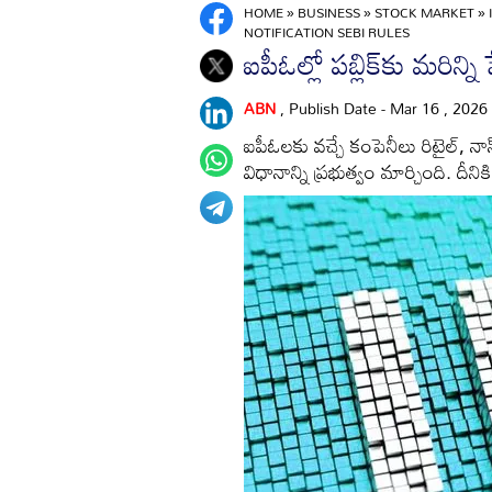
HOME
»
BUSINESS
»
STOCK MARKET
»
NOTIFICATION SEBI RULES
ఐపీఓల్లో పబ్లిక్‌కు మరిన్ని ష
ABN
, Publish Date - Mar 16 , 2026
ఐపీఓలకు వచ్చే కంపెనీలు రిటైల్‌, నాన్
విధానాన్ని ప్రభుత్వం మార్చింది. దీని