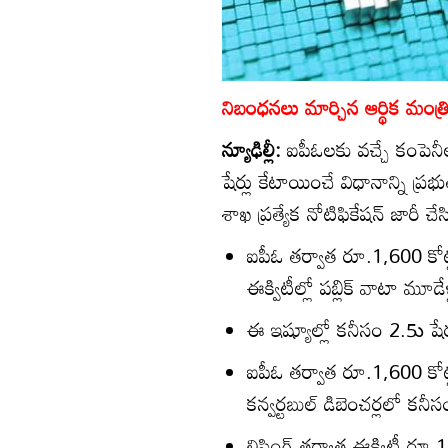
నిబంధనలు మార్చిన ఆర్థిక మంత్ర
న్యూఢిల్లీ:
ఐపీఓలకు వచ్చే కంపెనీలు 
షేర్లు కేటాయించే విధానాన్ని ప్రభ
శాఖ ప్రత్యేక నోటిఫికేషన్‌ జారీ చే
ఐపీఓ తర్వాత రూ.1,600 కో
ఈక్విటీల్లో పబ్లిక్‌ వాటా మ
ఈ ఇష్యూల్లో కనీసం 2.5ు షేర్లు
ఐపీఓ తర్వాత రూ.1,600 కోట్
కన్వర్టబుల్‌ డిబెంచర్లలో కనీ
లిస్టింగ్‌ తర్వాత ఈక్విటీ ర