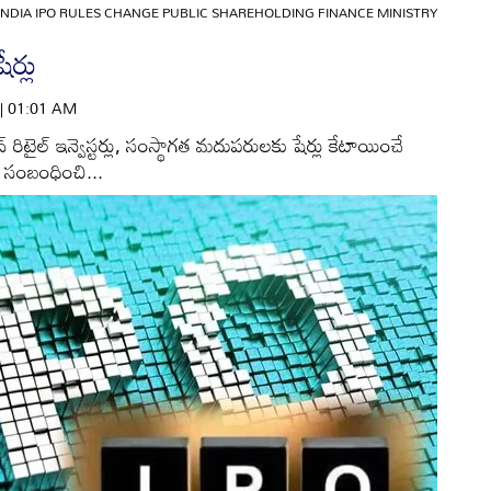
INDIA IPO RULES CHANGE PUBLIC SHAREHOLDING FINANCE MINISTRY
ేర్లు
 | 01:01 AM
‌ రిటైల్‌ ఇన్వెస్టర్లు, సంస్థాగత మదుపరులకు షేర్లు కేటాయించే
కి సంబంధించి...