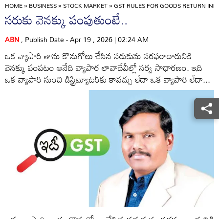
HOME
»
BUSINESS
»
STOCK MARKET
»
GST RULES FOR GOODS RETURN INDI
సరుకు వెనక్కు పంపుతుంటే..
ABN
, Publish Date - Apr 19 , 2026 | 02:24 AM
ఒక వ్యాపారి తాను కొనుగోలు చేసిన సరుకును సరఫరాదారునికి
వెనక్కు పంపటం అనేది వ్యాపార లావాదేవీల్లో సర్వ సాధారణం. ఇది
ఒక వ్యాపారి నుంచి డిస్ట్రిబ్యూటర్‌కు కావచ్చు లేదా ఒక వ్యాపారి లేదా...