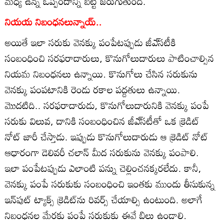
మధ్య ఉన్న ఒప్పందాన్ని బట్టి జరుగుతుంది.
నియయ నిబంధనలున్నాయ్‌..
అయితే ఇలా సరుకు వెనక్కు పంపేటప్పుడు జీఎ్‌సటీకి
సంబంధించి సరఫరాదారులు, కొనుగోలుదారులు పాటించాల్సిన
నియమ నిబంధనలు ఉన్నాయి. కొనుగోలు చేసిన సరుకును
వెనక్కు పంపటానికి రెండు రకాల పద్దతులు ఉన్నాయి.
మొదటిది.. సరఫరాదారుడు, కొనుగోలుదారునికి వెనక్కు పంపే
సరుకు విలువ, దానికి సంబంధించిన జీఎ్‌సటీతో ఒక క్రెడిట్‌
నోట్‌ జారీ చేస్తాడు. ఇప్పుడు కొనుగోలుదారుడు ఆ క్రెడిట్‌ నోట్‌
ఆధారంగా డెలివరీ చలాన్‌ మీద సరుకును వెనక్కు పంపాలి.
ఇలా పంపేటప్పుడు ఎలాంటి పన్ను చెల్లించనక్కరలేదు. కానీ,
వెనక్కు పంపే సరుకుకు సంబంధించి ఇంతకు ముందు తీసుకున్న
ఇన్‌పుట్‌ ట్యాక్స్‌ క్రెడిట్‌ను రివర్స్‌ చేయాల్సి ఉంటుంది. అలాగే
నిబంధనల మేరకు పంపే సరుకుకు ఈవే బిల్లు ఉండాలి.