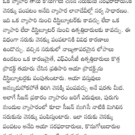
ఒక వ్యాపారి తాను కొనుగోలు చేసిన సరుకును సరఫరాదారునికి
వెనక్కు పంపటం అనేది వ్యాపార లావాదేవీల్లో సర్వ సాధారణం.
ఇది ఒక వ్యాపారి నుంచి డిస్ట్రిబ్యూటర్‌కు కావచ్చు లేదా ఒక
వ్యాపారి లేదా డిస్ట్రిబ్యూటర్‌ నుంచి ఉత్పత్తిదారులకు కావచ్చు. ఈ
విధంగా సరుకు వెనక్కు పంపటానికి వివిధ కారణాలు
ఉండొచ్చు. వచ్చిన సరుకులో నాణ్యతాపరమైన లోపాలు
ఉండటం ఒక కారణమైతే, ఎఫ్‌ఎంసీజీ ఉత్పత్తిదారులు కొత్త
ప్రొడక్ట్‌ తయారు చేసిన ప్రతిసారి ఆయా ప్రొడక్ట్స్‌ను
డిస్ట్రిబ్యూటర్లకు పంపుతుంటారు. ఆయా వస్తువులు
అమ్ముడుపోకపోతే తిరిగి వెనక్కి పంపవచ్చు అనే షరతు మీద.
అలాగే సీజన్‌ ప్రకారం వ్యాపారం జరిగే ఎరువులు, పురుగు
మందుల వ్యాపారంలో కూడా సీజన్‌ ముగిసే నాటికి మిగిలిన
సరుకును వెనక్కు పంపిస్తుంటారు. ఇలా సరుకు వెనక్కు
పంపటం అనేది ఆయా సరఫరాదారులు, కొనుగోలుదారుల