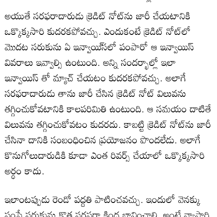
అయుతే సరఫరాదారుడు క్రెడిట్‌ నోట్‌ను జారీ చేయటానికి
ఒక్కొక్కసారి కుదరకపోవచ్చు. ఎందుకంటే క్రెడిట్‌ నోట్‌లో
మొదట సరుకును ఏ ఇన్వాయి్‌సలో పంపారో ఆ ఇన్వాయిస్‌
వివరాలు ఇవ్వాల్సి ఉంటుంది. అన్ని సందర్భాల్లో ఇలా
ఇన్వాయిస్‌ తో మ్యాచ్‌ చేయటం కుదరకపోవచ్చు. అలాగే
సరఫరాదారుడు తాను జారీ చేసిన క్రెడిట్‌ నోట్‌ విలువను
తగ్గించుకోవటానికి కాలపరిమితి ఉంటుంది. ఆ సమయం దాటితే
విలువను తగ్గించుకోవటం కుదరదు. కాబట్టి క్రెడిట్‌ నోట్‌ను జారీ
చేసినా దానికి సంబంధించిన ప్రయోజనం పొందలేడు. అలాగే
కొనుగోలుదారుడికి కూడా ఎంత రివర్స్‌ చేయాలో ఒక్కొక్కసారి
అర్ధం కాదు.
ఇలాంటప్పుడు రెండో పద్దతి పాటించవచ్చు. ఇందులో వెనక్కు
పంపే సరుకును కొత్త సరఫరా కింద భావించాలి. అంటే వ్యాపారి