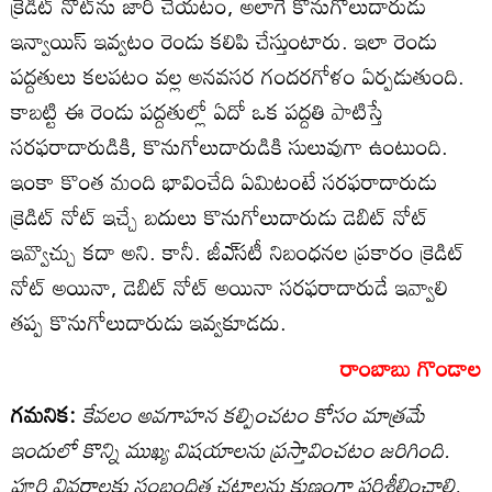
క్రెడిట్‌ నోట్‌ను జారీ చేయటం, అలాగే కొనుగోలుదారుడు
ఇన్వాయిస్‌ ఇవ్వటం రెండు కలిపి చేస్తుంటారు. ఇలా రెండు
పద్దతులు కలపటం వల్ల అనవసర గందరగోళం ఏర్పడుతుంది.
కాబట్టి ఈ రెండు పద్దతుల్లో ఏదో ఒక పద్దతి పాటిస్తే
సరఫరాదారుడికి, కొనుగోలుదారుడికి సులువుగా ఉంటుంది.
ఇంకా కొంత మంది భావించేది ఏమిటంటే సరఫరాదారుడు
క్రెడిట్‌ నోట్‌ ఇచ్చే బదులు కొనుగోలుదారుడు డెబిట్‌ నోట్‌
ఇవ్వొచ్చు కదా అని. కానీ. జీఎ్‌సటీ నిబంధనల ప్రకారం క్రెడిట్‌
నోట్‌ అయినా, డెబిట్‌ నోట్‌ అయినా సరఫరాదారుడే ఇవ్వాలి
తప్ప కొనుగోలుదారుడు ఇవ్వకూడదు.
రాంబాబు గొండాల
గమనిక:
కేవలం అవగాహన కల్పించటం కోసం మాత్రమే
ఇందులో కొన్ని ముఖ్య విషయాలను ప్రస్తావించటం జరిగింది.
పూర్తి వివరాలకు సంబంధిత చట్టాలను క్షుణ్ణంగా పరిశీలించాలి.