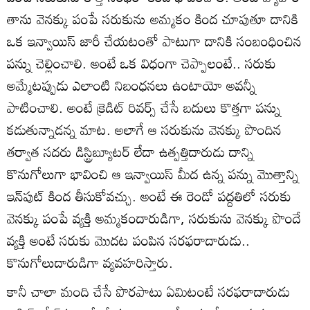
తాను వెనక్కు పంపే సరుకును అమ్మకం కింద చూపుతూ దానికి
ఒక ఇన్వాయిస్‌ జారీ చేయటంతో పాటుగా దానికి సంబంధించిన
పన్ను చెల్లించాలి. అంటే ఒక విధంగా చెప్పాలంటే.. సరుకు
అమ్మేటప్పుడు ఎలాంటి నిబంధనలు ఉంటాయో అవన్నీ
పాటించాలి. అంటే క్రెడిట్‌ రివర్స్‌ చేసే బదులు కొత్తగా పన్ను
కడుతున్నాడన్న మాట. అలాగే ఆ సరుకును వెనక్కు పొందిన
తర్వాత సదరు డిస్ట్రిబ్యూటర్‌ లేదా ఉత్పత్తిదారుడు దాన్ని
కొనుగోలుగా భావించి ఆ ఇన్వాయిస్‌ మీద ఉన్న పన్ను మొత్తాన్ని
ఇన్‌పుట్‌ కింద తీసుకోవచ్చు. అంటే ఈ రెండో పద్దతిలో సరుకు
వెనక్కు పంపే వ్యక్తి అమ్మకందారుడిగా, సరుకును వెనక్కు పొందే
వ్యక్తి అంటే సరుకు మొదట పంపిన సరఫరాదారుడు..
కొనుగోలుదారుడిగా వ్యవహరిస్తారు.
కానీ చాలా మంది చేసే పొరపాటు ఏమిటంటే సరఫరాదారుడు