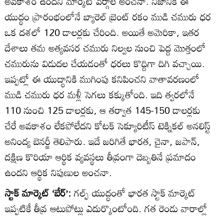
అవకాశం ఉందని మార్కెట్‌ వర్గాల అంచనా. నిజానికి ఈ
యుద్ధం ప్రారంభంలోనే బ్యారెల్‌ బ్రెంట్‌ రకం ముడి చమురు ధర
ఒక దశలో 120 డాలర్లకు చేరింది. అయితే అమెరికా, ఇతర
దేశాలు తమ అత్యవసర చమురు నిల్వల నుంచి పెద్ద మొత్తంలో
చమురును విడుదల చేయడంతో ధరలు కొద్దిగా దిగి వచ్చాయి.
ఇప్పట్లో ఈ యుద్ధానికి ముగింపు కనిపించని వాతావరణంలో
ముడి చమురు ధర మళ్లీ సెగలు కక్కుతోంది. ఇది త్వరలోనే
110 నుంచి 125 డాలర్లకు, ఆ తర్వాత 145-150 డాలర్లకు
చేరే అవకాశం లేకపోలేదని కోటక్‌ సెక్యూరిటీస్‌ టెక్నికల్‌ అనలిస్ట్‌
అనింద్య బెనర్జీ తెలిపారు. ఇదే జరిగితే భారత, చైనా, జపాన్‌,
దక్షిణ కొరియా ఆర్థిక వ్యవస్థలు తీవ్రంగా దెబ్బతినే ప్రమాదం
ఉందని ఆర్థిక నిపుణుల అంచనా.
స్టాక్‌ మార్కెట్‌ ‘బేర్‌’:
గల్ఫ్‌ యుద్ధంతో భారత స్టాక్‌ మార్కెట్‌
ఇప్పటికే తీవ్ర ఆటుపోట్లు ఎదుర్కొంటోంది. గత రెండు వారాల్లో