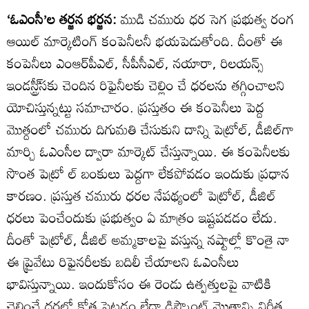
‘ఓఎంసీ’ల తర్జన భర్జన:
ముడి చమురు ధర సెగ ప్రభుత్వ రంగ
ఆయిల్‌ మార్కెటింగ్‌ కంపెనీలనీ భయపెడుతోంది. దీంతో ఈ
కంపెనీలు ఎంఆర్‌పీఎల్‌, సీపీసీఎల్‌, నయారా, రిలయన్స్‌
ఇండస్ట్రీ్‌సకు చెందిన రిఫైనీలకు చెల్లిం చే ధరలను తగ్గించాలని
యోచిస్తున్నట్టు సమాచారం. ప్రస్తుతం ఈ కంపెనీలు పెద్ద
మొత్దంలో చమురు దిగుమతి చేసుకుని దాన్ని పెట్రోల్‌, డీజిల్‌గా
మార్చి ఓఎంసీల ద్వారా మార్కెట్‌ చేస్తున్నాయి. ఈ కంపెనీలకు
సొంత పెట్రో ల్‌ బంకులు పెద్దగా లేకపోవడం ఇందుకు ప్రధాన
కారణం. ప్రస్తుత చమురు ధరల నేపథ్యంలో పెట్రోల్‌, డీజిల్‌
ధరలు పెంచేందుకు ప్రభుత్వం ఏ మాత్రం ఇష్టపడడం లేదు.
దీంతో పెట్రోల్‌, డీజిల్‌ అమ్మకాలపై వస్తున్న నష్టాల్లో కొంతై నా
ఈ ప్రైవేటు రిఫైనరీలకు బదిలీ చేయాలని ఓఎంసీలు
భావిస్తున్నాయి. ఇందుకోసం ఈ రెండు ఉత్పత్తులపై వాటికి
చెల్లించే ధరలో కోత పెట్టడం లేదా డిస్కౌంట్‌ మొత్తాన్ని నిర్ణీత