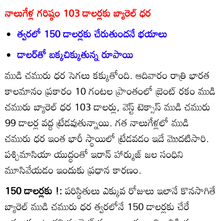
నాలుగేళ్ల గరిష్ఠం 103 డాలర్లకు బ్యారెల్‌ ధర
త్వరలో 150 డాలర్లకు చేరుతుందనే భయాలు
డాలర్‌తో బక్కచిక్కుతున్న రూపాయి
ముడి చమురు ధర సెగలు కక్కుతోంది. ఆదివారం రాత్రి భారత
కాలమానం ప్రకారం 10 గంటల ప్రాంతంలో బ్రెంట్‌ రకం ముడి
చమురు బ్యారెల్‌ ధర 103 డాలర్లు, వెస్ట్‌ టెక్సాస్‌ ముడి చమురు
99 డాలర్ల వద్ద ట్రేడవుతున్నాయి. గత నాలుగేళ్లలో ముడి
చమురు ధర ఇంత భారీ స్థాయిలో ట్రేడవడం ఇదే మొదటిసారి.
పశ్చిమాసియా యుద్ధంతో ఇరాన్‌ హార్ముజ్‌ జల సంధిని
మూసివేయడం ఇందుకు ప్రధాన కారణం.
150 డాలర్లకు !:
పరిస్థితులు ఎక్కువ రోజులు ఇలానే కొనసాగితే
బ్యారెల్‌ ముడి చమురు ధర త్వరలోనే 150 డాలర్లకు చేరే