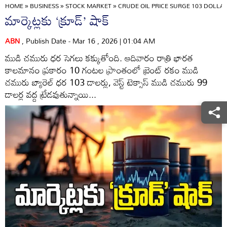
HOME
»
BUSINESS
»
STOCK MARKET
»
CRUDE OIL PRICE SURGE 103 DOLLA
మార్కెట్లకు ‘క్రూడ్‌’ షాక్‌
ABN
, Publish Date - Mar 16 , 2026 | 01:04 AM
ముడి చమురు ధర సెగలు కక్కుతోంది. ఆదివారం రాత్రి భారత
కాలమానం ప్రకారం 10 గంటల ప్రాంతంలో బ్రెంట్‌ రకం ముడి
చమురు బ్యారెల్‌ ధర 103 డాలర్లు, వెస్ట్‌ టెక్సాస్‌ ముడి చమురు 99
డాలర్ల వద్ద ట్రేడవుతున్నాయి...