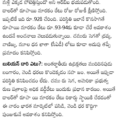
మళ్లీ ఎక్కడ పోటెత్తిస్తుందో అని ఆర్‌బీఐ భయపడుతోంది.
డాలర్‌తో రూపాయి మారకం రేటు రోజు రోజుకీ క్షీణిస్తోంది.
ఇప్పటికే ఇది రూ.92కి చేరింది. పరిస్థితి ఇలానే కొనసాగితే
రూపాయి మారకం రేటు రూ.93-94కు కూడా చేరే అవకాశం
ఉందనే అంచనాలు వెలువడుతున్నాయి. చమురు సెగతో ద్రవ్య,
వాణిజ్య, మూల ధన ఖాతా (సీఏడీ) లోటు కూడా అదుపు తప్పే
ప్రమాదం కనిపిస్తోంది.
బులియన్‌ దారి ఎటు?:
అంతర్జాతీయ ఉద్రిక్తతలు ముదిరినపుడు
బంగారం, వెండి ధరలు కొండెక్కడం సహ జం. అయితే ఇప్పుడా
పరిస్థితి కనిపించడం లేదు. చము రు సెగ, అమెరికా ప్రభుత్వ
రుణ పత్రాలపై అధిక వడ్డీరేటు ఇందుకు ప్రధాన కారణం. అయితే
డాలర్‌తో రూపా యి మారకం రేటు రికార్డు స్థాయికి చేరడంతో
ఈ వారం భారత మార్కెట్‌లో పసిడి, వెండి ధర కొద్దిగా
పుంజుకునే అవకాశం కనిపిస్తోంది.