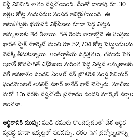
నిఫ్టీ ఎనిమిది శాతం నష్టపోయింది. దీంతో దాదాపు రూ.30
లక్షల కోట్ల మదుపరుల సంపద ఆవిరైపోయింది. ఈ
ఆటుపోట్లకు భయపడి ఎఫ్‌పీఐలు కూడా పెద్ద ఎత్తున
అమ్మకాలకు తెర తీశాయి. గత రెండు వారాల్లోనే ఈ సంస్థలు
భారత స్టాక్‌ మార్కెట్‌ నుంచి రూ.52,704 కోట్ల పెట్టుబడులను
వెనక్కి తీసుకున్నాయి. అంతర్జాతీయ ఉద్రిక్తతలు, చమురు సెగ
ఇలానే కొనసాగితే ఎఫ్‌పీఐలు మరింత పెద్ద ఎత్తున అమ్మకాలకు
దిగే అవకాశం ఉందని ఏంజల్‌ వన్‌ బ్రోకరేజి సంస్థ సీనియర్‌
ఫండమెంటల్‌ అనలిస్ట్‌ వకార్‌ జావేద్‌ ఖాన్‌ చెప్పారు. సూచీలు
మరో 10ు వరకు నష్టపోయే ప్రమాదం ఉందని మార్కెట్‌ వర్గాల
అంచనా.
ఆర్థికానికి ముప్పు:
ముడి చమురు కొండెక్కడంతో దేశ ఆర్థిక
వ్యవస్థ కూడా ఇక్కట్లలో పడవచ్చు. ధరల సెగ ద్రవ్యోల్బణాన్ని