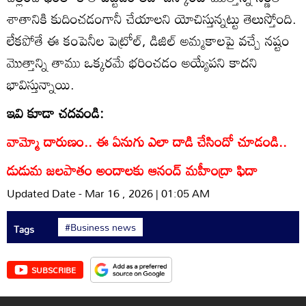
శాతానికి కుదించడంగానీ చేయాలని యోచిస్తున్నట్టు తెలుస్తోంది.
లేకపోతే ఈ కంపెనీల పెట్రోల్‌, డిజిల్‌ అమ్మకాలపై వచ్చే నష్టం
మొత్తాన్ని తాము ఒక్కరమే భరించడం అయ్యేపని కాదని
భావిస్తున్నాయి.
ఇవి కూడా చదవండి:
వామ్మో దారుణం.. ఈ ఏనుగు ఎలా దాడి చేసిందో చూడండి..
డుడుమ జలపాతం అందాలకు ఆనంద్ మహీంద్రా ఫిదా
Updated Date - Mar 16 , 2026 | 01:05 AM
#Business news
Tags
SUBSCRIBE