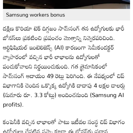
Samsung workers bonus
దక్షిణ కొరియా టెక్ దిగ్గజం సామ్‌సంగ్ తన ఉద్యోగులకు భారీ
బోనస్‌లు ప్రకటించి ప్రపంచం మొత్తాన్ని నివ్వెరపరిచింది.
ఆర్టిఫిషియల్ ఇంటెలిజెన్స్ (AI) కారణంగా సెమీకండక్టర్
వ్యాపారంలో వచ్చిన భారీ లాభాలను ఉద్యోగులతో
పంచుకోవాలని నిర్ణయించుకుంది. గత త్రైమాసికంలో
సామ్‌సంగ్ ఆదాయం 49 రెట్లు పెరిగింది. ఈ నేపథ్యంలో చిప్
విభాగానికి చెందిన ఒక్కొక్క ఉద్యోగికి దాదాపు 4 లక్షల డాలర్లు
(సుమారు రూ. 3.3 కోట్లు) అందించనుంది (Samsung AI
profits).
కంపెనీకి వచ్చిన లాభాలతో పాటు ఇటీవల సంస్థ చిప్ విభాగం
ఉద్యోగులు చేపట్టిన సమ్మె కూడా ఈ బోనస్‌కు ప్రధాన