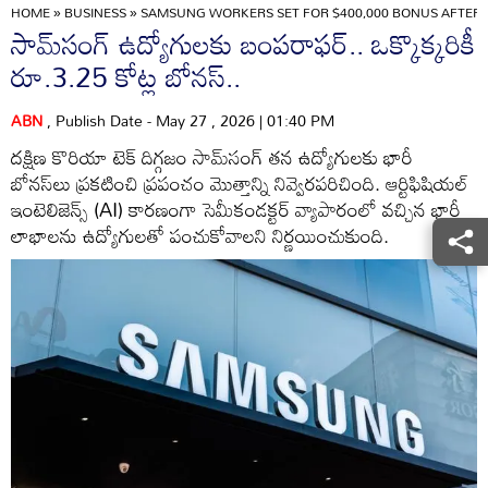
HOME
»
BUSINESS
»
SAMSUNG WORKERS SET FOR $400,000 BONUS AFTER 
సామ్‌సంగ్ ఉద్యోగులకు బంపరాఫర్.. ఒక్కొక్కరికీ
రూ.3.25 కోట్ల బోనస్..
ABN
, Publish Date - May 27 , 2026 | 01:40 PM
దక్షిణ కొరియా టెక్ దిగ్గజం సామ్‌సంగ్ తన ఉద్యోగులకు భారీ
బోనస్‌లు ప్రకటించి ప్రపంచం మొత్తాన్ని నివ్వెరపరిచింది. ఆర్టిఫిషియల్
ఇంటెలిజెన్స్ (AI) కారణంగా సెమీకండక్టర్ వ్యాపారంలో వచ్చిన భారీ
లాభాలను ఉద్యోగులతో పంచుకోవాలని నిర్ణయించుకుంది.