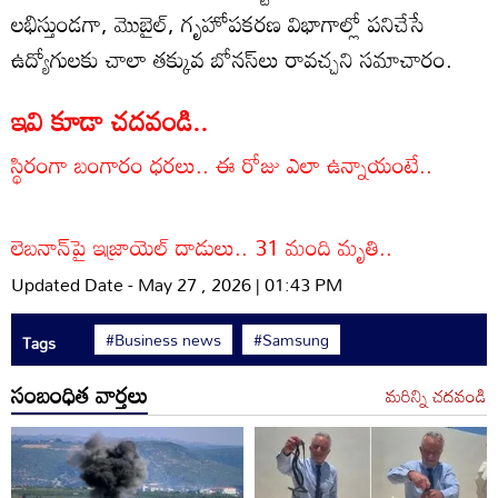
లభిస్తుండగా, మొబైల్, గృహోపకరణ విభాగాల్లో పనిచేసే
ఉద్యోగులకు చాలా తక్కువ బోనస్‌లు రావచ్చని సమాచారం.
ఇవి కూడా చదవండి..
స్థిరంగా బంగారం ధరలు.. ఈ రోజు ఎలా ఉన్నాయంటే..
లెబనాన్‌పై ఇజ్రాయెల్ దాడులు.. 31 మంది మృతి..
Updated Date - May 27 , 2026 | 01:43 PM
#Business news
#Samsung
Tags
సంబంధిత వార్తలు
మరిన్ని చదవండి