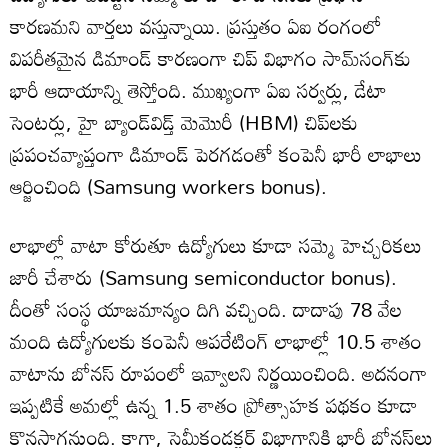
కారణమని వార్తలు వస్తున్నాయి. ప్రస్తుతం ఏఐ రంగంలో
విపరీతమైన డిమాండ్ కారణంగా చిప్ విభాగం సామ్‌సంగ్‌కు
భారీ ఆదాయాన్ని తెస్తోంది. ముఖ్యంగా ఏఐ సర్వర్లు, డేటా
సెంటర్లు, హై బ్యాండ్‌విడ్త్ మెమొరీ (HBM) చిప్‌లకు
ప్రపంచవ్యాప్తంగా డిమాండ్ పెరగడంతో కంపెనీ భారీ లాభాలు
ఆర్జించింది (Samsung workers bonus).
లాభాల్లో వాటా కోరుతూ ఉద్యోగులు కూడా సమ్మె హెచ్చరికలు
జారీ చేశారు (Samsung semiconductor bonus).
దీంతో సంస్థ యాజమాన్యం దిగి వచ్చింది. దాదాపు 78 వేల
మంది ఉద్యోగులకు కంపెనీ ఆపరేటింగ్ లాభాల్లో 10.5 శాతం
వాటాను బోనస్ రూపంలో ఇవ్వాలని నిర్ణయించింది. అదనంగా
ఇప్పటికే అమల్లో ఉన్న 1.5 శాతం ప్రోత్సాహక పథకం కూడా
కొనసాగనుంది. కాగా, సెమీకండక్టర్ విభాగానికి భారీ బోనస్‌లు