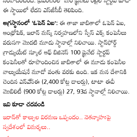
సంపాదించింది. ప్రపంచంలో మరే ప్రైవేటు రిటైల్‌ స్టార్టప్‌ కూడా
ఈ స్థాయిలో లేదని ఎస్‌జీసీబీ తెలిపింది.
అగ్రస్థానంలో ‘ఓపెన్‌ ఏఐ’:
ఈ తాజా జాబితాలో ఓపెన్‌ ఏఐ,
ఆంథ్రోపిక్‌, ఇలాన్‌ మస్క్‌ నిర్వహణలోని స్పేస్‌ ఎక్స్‌ కంపెనీలు
వరుసగా మొదటి మూడు స్థానాల్లో నిలిచాయి. స్టాన్‌ఫోర్డ్‌
గ్రాడ్యుయేట్‌ స్కూల్‌ ఆఫ్‌ బిజినెస్‌ 100 ప్రైవేట్‌ స్టార్టప్‌
కంపెనీలతో రూపొందించిన జాబితాలో ఈ మూడు కంపెనీల
వాల్యుయేషనే మూడో వంతు వరకు ఉంది. ఇక మన దేశానికి
చెందిన ఎన్‌ఎ్‌సఈ (2,400 కోట్ల డాలర్లు), టాటా ఈవీ
మొబిలిటీ (900 కోట్ల డాలర్లు) 27, 93వ స్థానాల్లో నిలిచాయి.
ఇవి కూడా చదవండి
ఇరాన్‌తో కాల్పుల విరమణ ఒప్పందం.. నెతన్యాహుపై
స్వదేశంలో విమర్శలు..