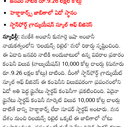
జనవరి నాటికి రూ.9.26 లక్షల కోట్లు
హెక్టాకార్న్స్‌ జాబితాలో ఏడో స్థానం
స్టాన్‌ఫోర్డ్‌ గ్రాడ్యుయేషన్‌ స్కూల్‌ ఆఫ్‌ బిజినెస్‌
న్యూఢిల్లీ:
ముకేశ్‌ అంబానీ కుమార్తె ఇషా అంబానీ
నాయకత్వంలోని ‘రిలయన్స్‌ రిటైల్‌’ మరో రికార్డు సృష్టించింది.
ఈ ఏడాది జనవరి నాటికి అందుబాటులో ఉన్న వివరాల ప్రకారం
కంపెనీ విలువ (వాల్యుయేషన్‌) 10,000 కోట్ల డాలర్లు (సుమారు
రూ.9.26 లక్షల కోట్లు) దాటింది. దీంతో స్టాన్‌ఫోర్డ్‌ గ్రాడ్యుయేట్‌
స్కూల్‌ ఆఫ్‌ బిజినెస్‌ ఈ కంపెనీని విలువపరంగా ప్రపంచంలోని
ఏడో అతి పెద్ద ప్రైవేటు స్టార్టప్‌ కంపెనీగా ప్రకటించింది. ఏదైనా
ప్రైవేటు స్టార్టప్‌ కంపెనీ మార్కెట్‌ విలువ 10,000 కోట్ల డాలర్లు
దాటితే దాన్ని హెక్టాకార్న్‌ లేదా సూపర్‌ స్టార్టప్‌ అంటారు. మన
దేశం నుంచి రిలయన్స్‌ రిటైల్‌ ఒక్కటే ఈ జాబితాలో చోటు