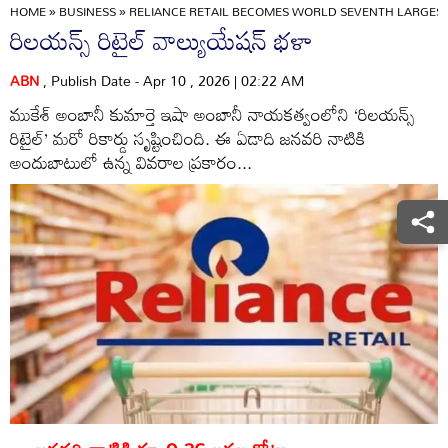
HOME
»
BUSINESS
»
RELIANCE RETAIL BECOMES WORLD SEVENTH LARGEST
రిలయన్స్‌ రిటైల్‌ వాల్యుయేషన్‌ భళా
ABN
, Publish Date - Apr 10 , 2026 | 02:22 AM
ముకేశ్‌ అంబానీ కుమార్తె ఇషా అంబానీ నాయకత్వంలోని ‘రిలయన్స్‌
రిటైల్‌’ మరో రికార్డు సృష్టించింది. ఈ ఏడాది జనవరి నాటికి
అందుబాటులో ఉన్న వివరాల ప్రకారం...