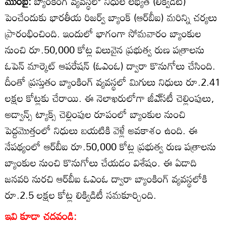
ముంబై:
బ్యాంకింగ్‌ వ్యవస్థలో నిధుల లభ్యత (లిక్విడిటీ)
పెంచేందుకు భారతీయ రిజర్వ్‌ బ్యాంక్‌ (ఆర్‌బీఐ) మరిన్ని చర్యలు
ప్రారంభించింది. ఇందులో భాగంగా సోమవారం బ్యాంకుల
నుంచి రూ.50,000 కోట్ల విలువైన ప్రభుత్వ రుణ పత్రాలను
ఓపెన్‌ మార్కెట్‌ ఆపరేషన్‌ (ఓఎంఓ) ద్వారా కొనుగోలు చేసింది.
దీంతో ప్రస్తుతం బ్యాంకింగ్‌ వ్యవస్థలో మిగులు నిధులు రూ.2.41
లక్షల కోట్లకు చేరాయి. ఈ నెలాఖరులోగా జీఎ్‌సటీ చెల్లింపులు,
అడ్వాన్స్‌ ట్యాక్స్‌ చెల్లింపుల రూపంలో బ్యాంకుల నుంచి
పెద్దమొత్తంలో నిధులు బయటికి వెళ్లే అవకాశం ఉంది. ఈ
నేపథ్యంలో ఆర్‌బీఐ రూ.50,000 కోట్ల ప్రభుత్వ రుణ పత్రాలను
బ్యాంకుల నుంచి కొనుగోలు చేయడం విశేషం. ఈ ఏడాది
జనవరి నురచి ఆర్‌బీఐ ఓఎంఓ ద్వారా బ్యాంకింగ్‌ వ్యవస్థలోకి
రూ.2.5 లక్షల కోట్ల లిక్విడిటీ సమకూర్చింది.
ఇవి కూడా చదవండి: