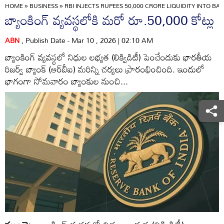
HOME
»
BUSINESS
»
RBI INJECTS RUPEES 50,000 CRORE LIQUIDITY INTO
బ్యాంకింగ్‌ వ్యవస్థలోకి మరో రూ.50,000 కోట్లు
ABN
, Publish Date - Mar 10 , 2026 | 02:10 AM
బ్యాంకింగ్‌ వ్యవస్థలో నిధుల లభ్యత (లిక్విడిటీ) పెంచేందుకు భారతీయ
రిజర్వ్‌ బ్యాంక్‌ (ఆర్‌బీఐ) మరిన్ని చర్యలు ప్రారంభించింది. ఇందులో
భాగంగా సోమవారం బ్యాంకుల నుంచి...