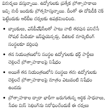
విమర్శలు వస్తున్నాయి. ఉద్యోగులకు ప్రత్యేక ప్రోత్సాహకాలు
ఇచ్చి మరీ ఇందుకు ప్రోత్సహిస్తున్నాయి. దీంతో ఈ దోపిడీకి చెక్‌
పెట్టేందుకు ఆర్‌బీఐ చర్యలకు ఉపక్రమించింది.
బ్యాంకులు, ఎన్‌బీఎ్‌ఫసీలతో పాటు వాటి తరపున పనిచేసే
సోషల్‌ మీడియా ఇన్‌ఫ్లుయెన్సర్లు, డిజిటల్‌ మార్కెటింగ్‌
సంస్థలకూ వర్తింపు
తన నియంత్రణలోని సంస్థల ఉద్యోగులకు థర్డ్‌ పార్టీలు
చెల్లించే ప్రోత్సాహకాలపై నిషేధం
అయితే తన నియంత్రణలోని సంస్థలు తమ ఉద్యోగులకు
చెల్లించే ప్రోత్సాహకాలపై మాత్రం ఎటువంటి నిషేధం
ఉండదు
ప్రోత్సాహకాల ద్వారా భారీగా జరుగుతున్న ఆర్థిక సాధనాలు,
సేవల మిస్‌ సెల్లింగ్‌ను నిరోధించేందుకే ఈ చర్యలు