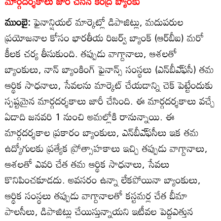
మార్గదర్శకాలు జారీ చేసిన కేంద్ర బ్యాంకు
ముంబై:
ఫైనాన్షియల్‌ మార్కెట్లో డిపాజిట్లు, మదుపరుల
ప్రయోజనాల కోసం భారతీయ రిజర్వ్‌ బ్యాంక్‌ (ఆర్‌బీఐ) మరో
కీలక చర్య తీసుకుంది. తప్పుడు వాగ్దానాలు, ఆశలతో
బ్యాంకులు, నాన్‌ బ్యాంకింగ్‌ ఫైనాన్స్‌ సంస్థలు (ఎన్‌బీఎ్‌ఫసీ) తమ
ఆర్థిక సాధనాలు, సేవలను మార్కెట్‌ చేయడాన్ని చెక్‌ పెట్టేందుకు
స్పష్టమైన మార్గదర్శకాలు జారీ చేసింది. ఈ మార్గదర్శకాలు వచ్చే
ఏడాది జనవరి 1 నుంచి అమల్లోకి రానున్నాయి. ఈ
మార్గదర్శకాల ప్రకారం బ్యాంకులు, ఎన్‌బీఎ్‌ఫసీలు ఇక తమ
ఉద్యోగులకు ప్రత్యేక ప్రోత్సాహకాలు ఇచ్చి తప్పుడు వాగ్దానాలు,
ఆశలతో ఎవరి చేత తమ ఆర్థిక సాధనాలు, సేవలు
కొనిపించకూడదు. అవసరం ఉన్నా లేకపోయినా బ్యాంకులు,
ఆర్థిక సంస్థలు తప్పుడు వాగ్దానాలతో కస్టమర్ల చేత బీమా
పాలసీలు, డిపాజిట్లు చేయిస్తున్నాయని ఇటీవల పెద్దఎత్తున