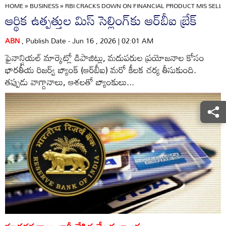
HOME
»
BUSINESS
»
RBI CRACKS DOWN ON FINANCIAL PRODUCT MIS SELL
ఆర్థిక ఉత్పత్తుల మిస్‌ సెల్లింగ్‌కు ఆర్‌బీఐ బ్రేక్‌
ABN
, Publish Date - Jun 16 , 2026 | 02:01 AM
ఫైనాన్షియల్‌ మార్కెట్లో డిపాజిట్లు, మదుపరుల ప్రయోజనాల కోసం
భారతీయ రిజర్వ్‌ బ్యాంక్‌ (ఆర్‌బీఐ) మరో కీలక చర్య తీసుకుంది.
తప్పుడు వాగ్దానాలు, ఆశలతో బ్యాంకులు...