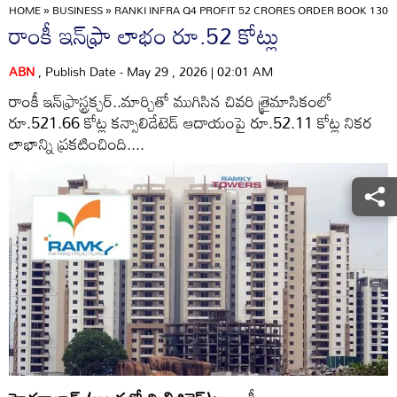
HOME
»
BUSINESS
»
RANKI INFRA Q4 PROFIT 52 CRORES ORDER BOOK 13
రాంకీ ఇన్‌ఫ్రా లాభం రూ.52 కోట్లు
ABN
, Publish Date - May 29 , 2026 | 02:01 AM
రాంకీ ఇన్‌ఫ్రాస్ట్రక్చర్‌..మార్చితో ముగిసిన చివరి త్రైమాసికంలో
రూ.521.66 కోట్ల కన్సాలిడేటెడ్‌ ఆదాయంపై రూ.52.11 కోట్ల నికర
లాభాన్ని ప్రకటించింది....