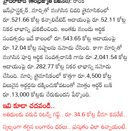
హైదరాబాద్‌ (ఆంధ్రజ్యోతి బిజినెస్‌):
రాంకీ
ఇన్‌ఫ్రాస్ట్రక్చర్‌..మార్చితో ముగిసిన చివరి త్రైమాసికంలో
రూ.521.66 కోట్ల కన్సాలిడేటెడ్‌ ఆదాయంపై రూ.52.11 కోట్ల
నికర లాభాన్ని ప్రకటించింది. అంతకు ముందు ఆర్థిక
సంవత్సరం ఇదే కాలంలో రూ.543.65 కోట్ల ఆదాయంపై
రూ.12.04 కోట్ల నష్టాలను నమోదు చేసింది. కాగా మార్చితో
ముగిసిన పూర్తి ఆర్థిక సంవత్సరానికి గాను రూ.2,041.54 కోట్ల
ఆదాయంపై రూ.282.77 కోట్ల నికర లాభాన్ని నమోదు
చేసింది. మార్చి త్రైమాసికంలో కొత్తగా రూ.4,500 కోట్ల
విలువైన ఆర్డర్లను దక్కించుకోవటంతో మొత్తం ఆర్డర్‌ బుక్‌
రూ.13,000 కోట్లకు చేరుకుందని పేర్కొంది.
ఇవి కూడా చదవండి..
అతిథులకు వరుడి రిటర్న్ గిఫ్ట్.. రూ.34.6 కోట్ల బీమా కవరేజీ..
స్వల్పంగా తగ్గిన బంగారం ధరలు.. ప్రస్తుతం ఎలా ఉన్నాయంటే.