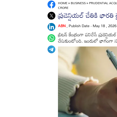
HOME
»
BUSINESS
»
PRUDENTIAL ACQUI
CRORE
ప్రుడెన్షియల్‌ చేతికి భారతి ల
ABN
, Publish Date - May 18 , 202
బ్రిటన్‌ కేంద్రంగా పనిచేసే ప్రుడెన్
చేసుకుంటోంది. ఇందులో భాగంగా సునీల