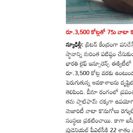
రూ.3,500 కోట్లతో 75ు వాటా 
న్యూఢిల్లీ:
బ్రిటన్‌ కేంద్రంగా పని
స్థానాన్ని మరింత పటిష్ఠం చేసుక
భారతి లైఫ్‌ ఇన్సూరెన్స్‌ ఈక్వి
రూ.3,500 కోట్ల వరకు ఉంటుందన
పెరుగుతున్న అవకాశాలను దృష్టిలో
తెలిపింది. బీమా రంగంలో ప్రపంచవ్
తమ ప్లాట్‌ఫామ్‌ చక్కగా ఉపయోగప
మెజారిటీ వాటా కొనుగోలు రెగ్
సంస్థలు ప్రకటించాయి. కాగా ఐసీఐ
ప్రుడెన్షియల్‌ పీఎల్‌సీకి 22 శాత