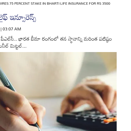
RES 75 PERCENT STAKE IN BHARTI LIFE INSURANCE FOR RS 3500
ైఫ్‌ ఇన్సూరెన్స్‌
6 | 03:07 AM
షియల్‌ పీఎల్‌సీ.. భారత బీమా రంగంలో తన స్థానాన్ని మరింత పటిష్ఠం
్‌ మిట్టల్‌...