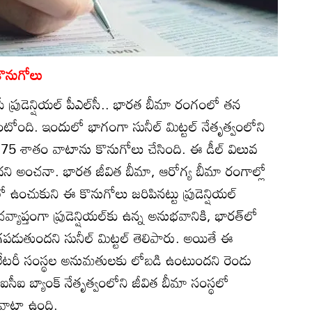
కొనుగోలు
చేసే ప్రుడెన్షియల్‌ పీఎల్‌సీ.. భారత బీమా రంగంలో తన
ుంటోంది. ఇందులో భాగంగా సునీల్‌ మిట్టల్‌ నేతృత్వంలోని
టీలో 75 శాతం వాటాను కొనుగోలు చేసింది. ఈ డీల్‌ విలువ
ి అంచనా. భారత జీవిత బీమా, ఆరోగ్య బీమా రంగాల్లో
 ఉంచుకుని ఈ కొనుగోలు జరిపినట్టు ప్రుడెన్షియల్‌
యాప్తంగా ప్రుడెన్షియల్‌కు ఉన్న అనుభవానికి, భారత్‌లో
డుతుందని సునీల్‌ మిట్టల్‌ తెలిపారు. అయితే ఈ
యులేటరీ సంస్థల అనుమతులకు లోబడి ఉంటుందని రెండు
సీఐ బ్యాంక్‌ నేతృత్వంలోని జీవిత బీమా సంస్థలో
ం వాటా ఉంది.