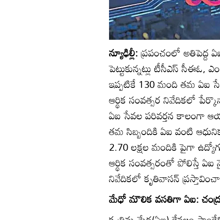
న్యూఢిల్లీ:
ప్రపంచంలో అతిపెద్ద ఏ
పెట్టుకున్నట్లు టీసీఎస్‌ సీఈఓ, 
ఇప్పటికే 130 మంది తమ ఏఐ సేవ
ఆర్థిక సంవత్సర నివేదికలో పేర్కొ
ఏఐ సేవల పరివర్తన కాలంగా ఆయ
తమ సిబ్బందికి ఏఐ వంటి ఆధునిక నై
2.70 లక్షల మందికి పైగా ఉద్యో
ఆర్థిక సంవత్సరంతో పోలిస్తే ఏఐ 
నివేదికలో కృతివాసన్‌ ప్రస్తావించ
మేధో మౌలిక వసతిగా ఏఐ: చంద్రశ
కృత్రిమ మేధ(ఏఐ) కేవలం సాంకేత