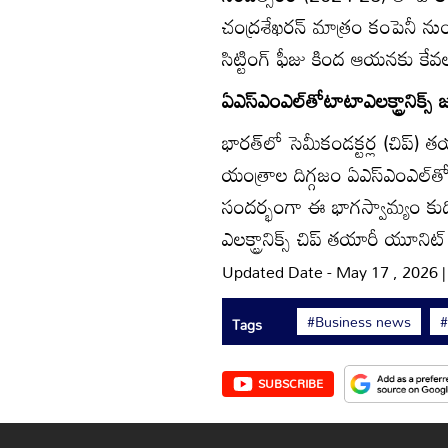
చంద్రశేఖరన్‌ మాత్రం కంపెనీ నుం
సిట్టింగ్‌ ఫీజు కింద ఆయనకు క
ఏఎస్ఎంఎల్‌తోటాటాఎలక్ట్రానిక్స్ జ
భారత్‌లో సెమీకండక్టర్ల (చిప్‌) తయా
యంత్రాల దిగ్గజం ఏఎస్ఎంఎల్‌తో చ
సందర్భంగా ఈ భాగస్వామ్యం కుద
ఎలక్ట్రానిక్స్ చిప్‌ తయారీ యూ
Updated Date - May 17 , 2026 
#Business news
Tags
SUBSCRIBE