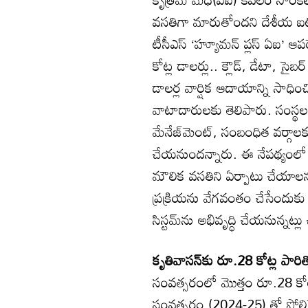
వసతిగా మారుతోందని దేశీయ ఐటీ దిగ
టీసీఎస్‌ ‘హ్యూమన్‌ ప్లస్‌ ఏఐ’ ఆప
కోట్ల డాలర్లు.. క్లౌడ్‌, డేటా, స
డాలర్ల వార్షిక ఆదాయాన్ని సాధిం
వాటాదారులకు తెలిపారు. సంస్థల ప
మేనేజ్‌మెంట్‌, సంబంధిత వర్గ
చేయనుందన్నారు. ఈ నేపథ్యంలో 
మౌలిక వసతిని ఏర్పాటు చేయాలను
ప్రక్రియను వేగవంతం చేసేందుకు
సిస్టమ్‌ను అభివృద్ధి చేయనున్నట్లు
కృతివాసన్‌కు రూ.28 కోట్ల పారి
సంవత్సరంలో మొత్తం రూ.28 కోట్
సంవత్సరం (2024-25) తో పోలిస్తే