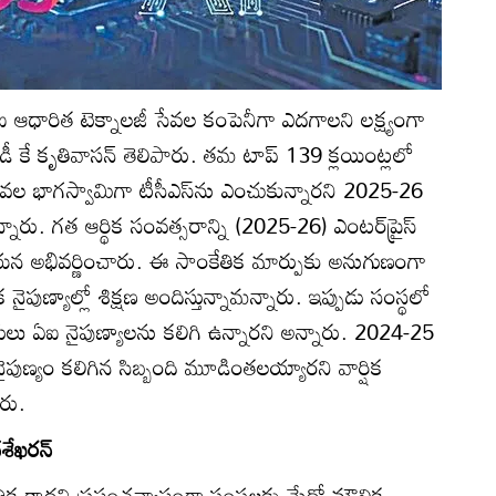
ఐ ఆధారిత టెక్నాలజీ సేవల కంపెనీగా ఎదగాలని లక్ష్యంగా
ఎండీ కే కృతివాసన్‌ తెలిపారు. తమ టాప్‌ 139 క్లయింట్లలో
ల భాగస్వామిగా టీసీఎస్‌ను ఎంచుకున్నారని 2025-26
న్నారు. గత ఆర్థిక సంవత్సరాన్ని (2025-26) ఎంటర్‌ప్రైస్‌
న అభివర్ణించారు. ఈ సాంకేతిక మార్పుకు అనుగుణంగా
పుణ్యాల్లో శిక్షణ అందిస్తున్నామన్నారు. ఇప్పుడు సంస్థలో
గులు ఏఐ నైపుణ్యాలను కలిగి ఉన్నారని అన్నారు. 2024-25
నైపుణ్యం కలిగిన సిబ్బంది మూడింతలయ్యారని వార్షిక
ారు.
ేఖరన్‌
ిక కాదని ప్రపంచవ్యాప్తంగా సంస్థలకు మేధో మౌలిక