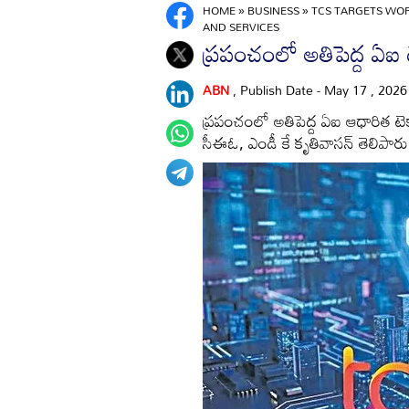
HOME
»
BUSINESS
»
TCS TARGETS WOR
AND SERVICES
ప్రపంచంలో అతిపెద్ద ఏఐ టె
ABN
, Publish Date - May 17 , 202
ప్రపంచంలో అతిపెద్ద ఏఐ ఆధారిత టెక్న
సీఈఓ, ఎండీ కే కృతివాసన్‌ తెలిపారు