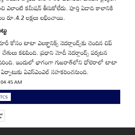
చి ఎలాంటి కమీషన్‌ తీసుకోలేదు. పూర్తి ఏడాది కాలానికి
ేవలం రూ.4.2 లక్షలు లభించాయి.
ట్టు
రీ కోసం టాటా ఎలక్ట్రానిక్స్ నెదర్లాండ్స్‌కు చెందిన చిప్‌
ేతులు కలిపింది. ప్రధాని మోదీ నెదర్లాండ్స్‌ పర్యటన
ిరింది. ఇందులో భాగంగా గుజరాత్‌లోని ధోలెరాలో టాటా
నిట్‌ ఏర్పాటుకు ఏఎస్ఎంఎల్‌ సహకరించనుంది.
| 04:45 AM
#TCS