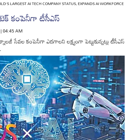
LD’S LARGEST AI TECH COMPANY STATUS, EXPANDS AI WORKFORCE
క్‌ కంపెనీగా టీసీఎస్‌
6 | 04:45 AM
ాలజీ సేవల కంపెనీగా ఎదగాలని లక్ష్యంగా పెట్టుకున్నట్లు టీసీఎస్‌
.