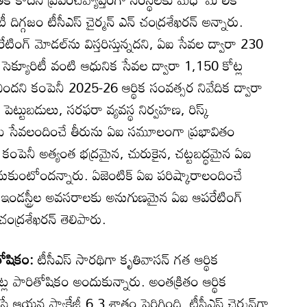
్గజం టీసీఎస్‌ చైర్మన్‌ ఎన్‌ చంద్రశేఖరన్‌ అన్నారు.
రేటింగ్‌ మోడల్‌ను విస్తరిస్తున్నదని, ఏఐ సేవల ద్వారా 230
ైబర్‌ సెక్యూరిటీ వంటి ఆధునిక సేవల ద్వారా 1,150 కోట్ల
చిందని కంపెనీ 2025-26 ఆర్థిక సంవత్సర నివేదిక ద్వారా
ెట్టుబడులు, సరఫరా వ్యవస్థ నిర్వహణ, రిస్క్‌
ాలకు సేవలందించే తీరును ఏఐ సమూలంగా ప్రభావితం
కంపెనీ అత్యంత భద్రమైన, చురుకైన, చట్టబద్ధమైన ఏఐ
కుంటోందన్నారు. ఏజెంటిక్‌ ఏఐ పరిష్కారాలందించే
 ఇండస్ట్రీల అవసరాలకు అనుగుణమైన ఏఐ ఆపరేటింగ్‌
 చంద్రశేఖరన్‌ తెలిపారు.
తోషికం:
టీసీఎస్‌ సారథిగా కృతివాసన్‌ గత ఆర్థిక
ల పారితోషికం అందుకున్నారు. అంతక్రితం ఆర్థిక
 ఆయన ప్యాకేజీ 6.3 శాతం పెరిగింది. టీసీఎస్‌ చైర్మన్‌గా