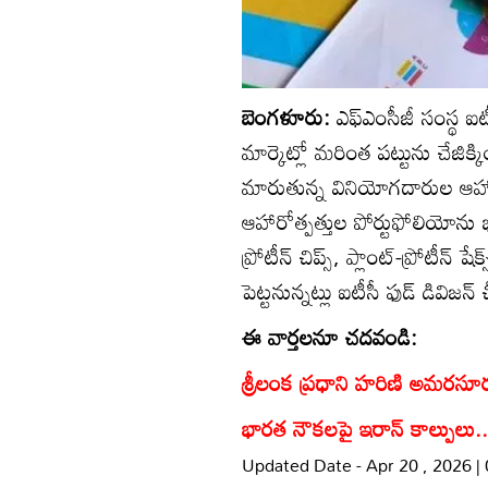
బెంగళూరు:
ఎఫ్‌ఎంసీజీ సంస్థ ఐటీసీ
మార్కెట్లో మరింత పట్టును చేజి
మారుతున్న వినియోగదారుల ఆహార
ఆహారోత్పత్తుల పోర్టుఫోలియోను భా
ప్రోటీన్‌ చిప్స్‌, ప్లాంట్‌-ప్రోటీన్‌
పెట్టనున్నట్లు ఐటీసీ ఫుడ్‌ డివిజన్‌
ఈ వార్తలనూ చదవండి:
శ్రీలంక ప్రధాని హరిణి అమరసూర్యత
భారత నౌకలపై ఇరాన్ కాల్పులు.
Updated Date - Apr 20 , 2026 