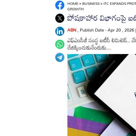
HOME
»
BUSINESS
»
ITC EXPANDS PRO
GROWTH
పోషకాహార విభాగంపై ఐటీ
ABN
, Publish Date - Apr 20 , 2026
ఎఫ్‌ఎంసీజీ సంస్థ ఐటీసీ లిమిటెడ్‌.. వేగం
చేజిక్కించుకునేందుకు...