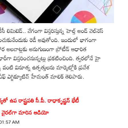
 లిమిటెడ్‌.. వేగంగా విస్తరిస్తున్న హెల్త్‌ అండ్‌ వెల్‌నెస్‌
క్కించుకునేందుకు రెడీ అవుతోంది. ఇందులో భాగంగా
 అలవాట్లకు అనుగుణంగా ప్రోటీన్‌ ఆధారిత
రీగా విస్తరించనున్నట్లు ప్రకటించింది. త్వరలోనే హై
 షేక్స్‌ వంటి వినూత్న ఉత్పత్తులను మార్కెట్లోకి ప్రవేశ
 చీఫ్‌ ఎగ్జిక్యూటివ్‌ హేమంత్‌ మాలిక్‌ తెలిపారు.
ో ఉప రాష్ట్రపతి సీ.పీ. రాధాకృష్ణన్ భేటీ
. వైరల్‌గా మారిన ఆడియో
| 01:57 AM