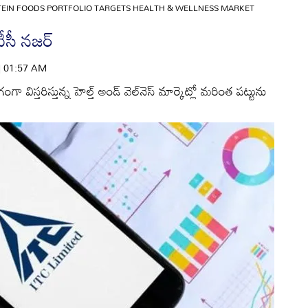
TEIN FOODS PORTFOLIO TARGETS HEALTH & WELLNESS MARKET
సీ నజర్‌
 | 01:57 AM
గా విస్తరిస్తున్న హెల్త్‌ అండ్‌ వెల్‌నెస్‌ మార్కెట్లో మరింత పట్టును