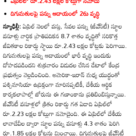
ఏప్రిల్‌లో రూ.2.43 లక్షల కోట్లుగా నమోదు
దిగుమతులపై పన్ను ఆదాయంలో 26ు వృద్ధి
న్యూఢిల్లీ:
ఏప్రిల్‌ నెలలో వస్తు, సేవల పన్ను (జీఎ్‌సటీ) స్థూల
వసూళ్లు వార్షిక ప్రాతిపదికన 8.7 శాతం వృద్ధితో సరికొత్త
జీవితకాల రికార్డు స్థాయి రూ.2.43 లక్షల కోట్లకు పెరిగాయి.
దిగుమతులపై పన్ను ఆదాయంలో భారీ వృద్ధి ఇందుకు
దోహదపడిందని శుక్రవారం విడుదల చేసిన డేటాలో కేంద్ర
ప్రభుత్వం వెల్లడించింది. అమెరికా-ఇరాన్‌ మధ్య యుద్ధంతో
పశ్చిమాసియా ఉద్రిక్తంగా మారినప్పటికీ, దేశీయ ఆర్థిక
కార్యకలాపాల్లో జోరును ఈ గణాంకాను ప్రతిబింబిస్తున్నాయి.
జీఎ్‌సటీ వసూళ్లలో క్రితం రికార్డు గత ఏడాది ఏప్రిల్‌లో
రూ.2.23 లక్షల కోట్లుగా నమోదైంది. ఈ ఏప్రిల్‌లో దేశీయ
లావాదేవీల ద్వారా స్థూల పన్ను వసూళ్లు 4.3 శాతం పెరిగి
రూ.1.85 లక్షల కోట్లను మించాయి. దిగుమతులపై జీఎ్‌సటీ