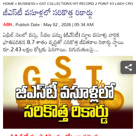
HOME
»
BUSINESS
»
GST COLLECTIONS HIT RECORD 2 POINT 43 LAKH CROR
జీఎస్‌టీ వసూళ్లలో సరికొత్త రికార్డు
ABN
, Publish Date - May 02 , 2026 | 05:34 AM
ఏప్రిల్‌ నెలలో వస్తు, సేవల పన్ను (జీఎ్‌సటీ) స్థూల వసూళ్లు వార్షిక
ప్రాతిపదికన 8.7 శాతం వృద్ధితో సరికొత్త జీవితకాల రికార్డు స్థాయి
రూ.2.43 లక్షల కోట్లకు పెరిగాయి. దిగుమతులపై...