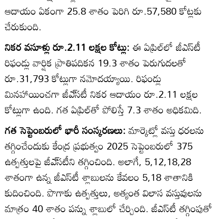
ఆదాయం ఏకంగా 25.8 శాతం పెరిగి రూ.57,580 కోట్లకు
చేరుకుంది.
నికర వసూళ్లు రూ.2.11 లక్షల కోట్లు:
ఈ ఏప్రిల్‌లో జీఎస్‌టీ
రిఫండ్లు వార్షిక ప్రాతిపదికన 19.3 శాతం పెరుగుదలతో
రూ.31,793 కోట్లుగా నమోదయ్యాయి. రిఫండ్లు
మినహాయించగా జీఎ్‌సటీ నికర ఆదాయం రూ.2.11 లక్షల
కోట్లుగా ఉంది. గత ఏప్రిల్‌తో పోలిస్తే 7.3 శాతం అధికమిది.
గత సెప్టెంబరులో భారీ సంస్కరణలు:
మార్కెట్లో వస్తు ధరలను
తగ్గించేందుకు కేంద్ర ప్రభుత్వం 2025 సెప్టెంబరులో 375
ఉత్పత్తులపై జీఎ్‌సటీని తగ్గించింది. అలాగే, 5,12,18,28
శాతంగా ఉన్న జీఎస్‌టీ శ్లాబులను కేవలం 5,18 శాతానికి
కుదించింది. పొగాకు ఉత్పత్తులు, అత్యంత విలాస వస్తువులను
మాత్రం 40 శాతం పన్ను శ్లాబులో చేర్చింది. జీఎస్‌టీ తగ్గింపుతో