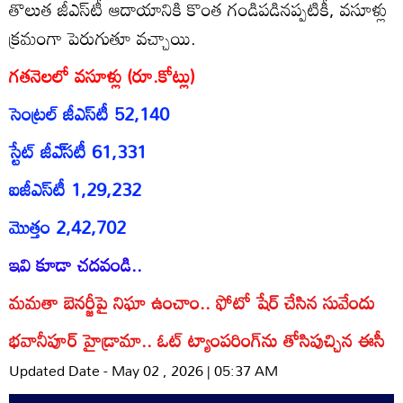
తొలుత జీఎస్‌టీ ఆదాయానికి కొంత గండిపడినప్పటికీ, వసూళ్లు
క్రమంగా పెరుగుతూ వచ్చాయి.
గతనెలలో వసూళ్లు (రూ.కోట్లు)
సెంట్రల్‌ జీఎస్‌టీ 52,140
స్టేట్‌ జీఎ్‌సటీ 61,331
ఐజీఎస్‌టీ 1,29,232
మొత్తం 2,42,702
ఇవి కూడా చదవండి..
మమతా బెనర్జీపై నిఘా ఉంచాం.. ఫోటో షేర్ చేసిన సువేందు
భవానీపూర్ హైడ్రామా.. ఓట్ ట్యాంపరింగ్‌‌ను తోసిపుచ్చిన ఈసీ
Updated Date - May 02 , 2026 | 05:37 AM