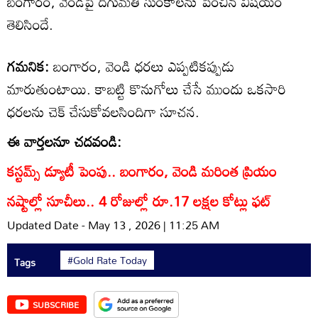
బంగారం, వెండిపై దిగుమతి సుంకాలను పెంచిన విషయం
తెలిసిందే.
గమనిక:
బంగారం, వెండి ధరలు ఎప్పటికప్పుడు
మారుతుంటాయి. కాబట్టి కొనుగోలు చేసే ముందు ఒకసారి
ధరలను చెక్ చేసుకోవలసిందిగా సూచన.
ఈ వార్తలనూ చదవండి:
కస్టమ్స్ డ్యూటీ పెంపు.. బంగారం, వెండి మరింత ప్రియం
నష్టాల్లో సూచీలు.. 4 రోజుల్లో రూ.17 లక్షల కోట్లు ఫట్‌
Updated Date - May 13 , 2026 | 11:25 AM
#Gold Rate Today
Tags
SUBSCRIBE