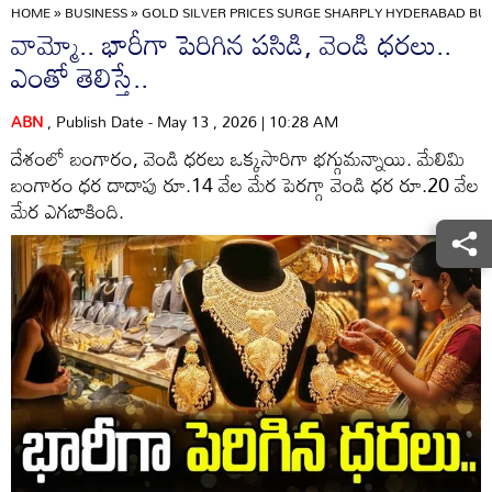
HOME
»
BUSINESS
»
GOLD SILVER PRICES SURGE SHARPLY HYDERABAD BU
వామ్మో.. భారీగా పెరిగిన పసిడి, వెండి ధరలు..
ఎంతో తెలిస్తే..
ABN
, Publish Date - May 13 , 2026 | 10:28 AM
దేశంలో బంగారం, వెండి ధరలు ఒక్కసారిగా భగ్గుమన్నాయి. మేలిమి
బంగారం ధర దాదాపు రూ.14 వేల మేర పెరగ్గా వెండి ధర రూ.20 వేల
మేర ఎగబాకింది.