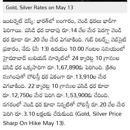
Gold, Silver Rates on May 13
ఇంటర్నెట్ డెస్క్: భారత్‌లో బంగారం, వెండి ధరలు భారీగా
పెరిగాయి. పసిడి ధర దాదాపు రూ.14 వేల మేర పెరగ్గా వెండి
ధర కూడా రూ.20 వేల మేర ఎగబాకింది. గుడ్ రిటర్న్స్ వెబ్‌సైట్
ప్రకారం, నేడు (మే 13) ఉదయం 10.00 గంటల సమయంలో
హైదరాబాద్ బులియన్ మార్కెట్‌లో 24 క్యారెట్ల 10 గ్రాముల
పసిడి ధర ఒక్కసారిగా రూ.1,67,890కు పెరిగింది. క్రితం
ముగింపుతో పోలిస్తే ధర ఏకంగా రూ.13,910ల మేర
ఎగబాకింది. 22 క్యారెట్ల 10 గ్రాముల పసిడి ధర కూడా
రూ.12,750ల మేర పెరిగి రూ.1,53,900కు చేరింది.
నగరంలో వెండి ధర కూడా నిన్నటితో పోలిస్తే రూ.20 వేల మేర
పెరిగి రూ.3.10 లక్షలకు చేరుకుంది (Gold, Silver Price
Sharp On Hike May 13).