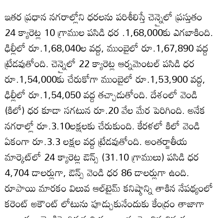
ఇతర ప్రధాన నగరాల్లోని ధరలను పరిశీలిస్తే చెన్నైలో ప్రస్తుతం
24 క్యారెట్ల 10 గ్రాముల పసిడి ధర .1,68,000కు ఎగబాకింది.
ఢిల్లీలో రూ.1,68,040ల వద్ద, ముంబైలో రూ.1,67,890 వద్ద
ట్రేడవుతోంది. చెన్నైలో 22 క్యారెట్ల ఆర్నమెంటల్ పసిడి ధర
రూ.1,54,000కు చేరుకోగా ముంబైలో రూ.1,53,900 వద్ద,
ఢిల్లీలో రూ.1,54,050 వద్ద తచ్చాడుతోంది. దేశంలో వెండి
(కిలో) ధర కూడా సగటున రూ.20 వేల మేర పెరిగింది. అనేక
నగరాల్లో రూ.3.10లక్షలకు చేరుకుంది. కేరళలో కిలో వెండి
ఏకంగా రూ.3.3 లక్షల వద్ద ట్రేడవుతోంది. అంతర్జాతీయ
మార్కెట్‌లో 24 క్యారెట్ల ఔన్స్ (31.10 గ్రాములు) పసిడి ధర
4,704 డాలర్లుగా, ఔన్స్ వెండి ధర 86 డాలర్లుగా ఉంది.
రూపాయి మారకం విలువ ఆల్‌టైమ్ కనిష్ఠాన్ని తాకిన నేపథ్యంలో
కరెంట్ అకౌంట్‌ లోటును పూడ్చుకునేందుకు కేంద్రం తాజాగా