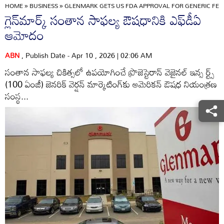
HOME
»
BUSINESS
»
GLENMARK GETS US FDA APPROVAL FOR GENERIC FER
గ్లెన్‌మార్క్‌ సంతాన సాఫల్య ఔషధానికి ఎఫ్‌డీఏ
ఆమోదం
ABN
, Publish Date - Apr 10 , 2026 | 02:06 AM
సంతాన సాఫల్య చికిత్సలో ఉపయోగించే ప్రొజెస్టెరాన్‌ వెజైనల్‌ ఇన్స ర్ట్స్‌
(100 ఏంజీ) జెనరిక్‌ వెర్షన్‌ మార్కెటింగ్‌కు అమెరికన్‌ ఔషధ నియంత్రణ
సంస్థ...