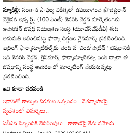
న్యూఢిల్లీ:
సంతాన సాఫల్య చికిత్సలో ఉపయోగించే ప్రొజెస్టెరాన్‌
వెజైనల్‌ ఇన్స ర్ట్స్‌ (100 ఏంజీ) జెనరిక్‌ వెర్షన్‌ మార్కెటింగ్‌కు
అమెరికన్‌ ఔషధ నియంత్రణ సంస్థ (యూఎ్‌సఎ్‌ఫడీఏ) తుది
అనుమతి లభించినట్టు ఫార్మా దిగ్గజం గ్లెన్‌మార్క్‌ ప్రకటించింది.
ఫెర్రింగ్‌ ఫార్మాస్యూటికల్స్‌కు చెంది న ‘ఎండోమెట్రిన్‌ ’ ఔషధానికి
ఇది జెనరిక్‌ వెర్షన్‌. గ్లెన్‌మార్క్‌ ఫార్మాస్యూటికల్స్‌ ఇంక్‌ ద్వారా ఈ
ఔషధాన్ని సంస్థ అమెరికాలో మార్కెటింగ్‌ చేయనున్నట్టు
ప్రకటించింది.
ఇవి కూడా చదవండి
ఇరాన్‌తో కాల్పుల విరమణ ఒప్పందం.. నెతన్యాహుపై
స్వదేశంలో విమర్శలు..
ఏబీఎన్‌ సిబ్బందికి బెదిరింపులు.. కాకాణిపై కేసు నమోదు