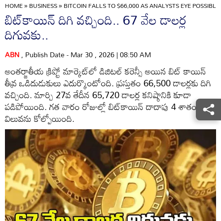
HOME
»
BUSINESS
»
BITCOIN FALLS TO $66,000 AS ANALYSTS EYE POSSIBLE
బిట్‌కాయిన్‌ దిగి వచ్చింది.. 67 వేల డాలర్ల
దిగువకు..
ABN
, Publish Date - Mar 30 , 2026 | 08:50 AM
అంతర్జాతీయ క్రిప్టో మార్కెట్‌లో డిజిటల్ కరెన్సీ అయిన బిట్ కాయిన్
తీవ్ర ఒడిదుడుకులు ఎదుర్కొంటోంది. ప్రస్తుతం 66,500 డాలర్లకు దిగి
వచ్చింది. మార్చి 27వ తేదీన 65,720 డాలర్ల కనిష్ఠానికి కూడా
పడిపోయింది. గత వారం రోజుల్లో బిట్‌కాయిన్ దాదాపు 4 శాతం మేర
విలువను కోల్పోయింది.