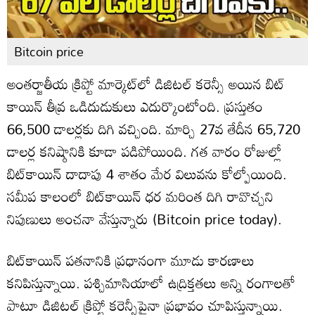
Bitcoin price
అంతర్జాతీయ క్రిప్టో మార్కెట్‌లో డిజిటల్ కరెన్సీ అయిన బిట్
కాయిన్ తీవ్ర ఒడిదుడుకులు ఎదుర్కొంటోంది. ప్రస్తుతం
66,500 డాలర్లకు దిగి వచ్చింది. మార్చి 27వ తేదీన 65,720
డాలర్ల కనిష్ఠానికి కూడా పడిపోయింది. గత వారం రోజుల్లో
బిట్‌కాయిన్ దాదాపు 4 శాతం మేర విలువను కోల్పోయింది.
సమీప కాలంలో బిట్‌కాయిన్ ధర మరింత దిగి రావొచ్చని
నిపుణులు అంచనా వేస్తున్నారు (Bitcoin price today).
బిట్‌కాయిన్ పతనానికి ప్రధానంగా మూడు కారణాలు
కనిపిస్తున్నాయి. పశ్చిమాసియాలో ఉద్రిక్తతలు అన్ని రంగాలతో
పాటూ డిజిటల్ క్రిప్టో కరెన్సీపైనా ప్రభావం చూపిస్తున్నాయి.