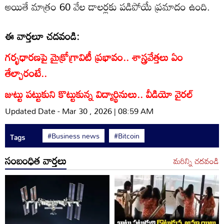
అయితే మాత్రం 60 వేల డాలర్లకు పడిపోయే ప్రమాదం ఉంది.
ఈ వార్తలూ చదవండి:
గర్భధారణపై మైక్రోగ్రావిటీ ప్రభావం.. శాస్త్రవేత్తలు ఏం
తేల్చారంటే..
జుట్టు పట్టుకుని కొట్టుకున్న విద్యార్థినులు.. వీడియో వైరల్
Updated Date - Mar 30 , 2026 | 08:59 AM
#Business news
#Bitcoin
Tags
సంబంధిత వార్తలు
మరిన్ని చదవండి