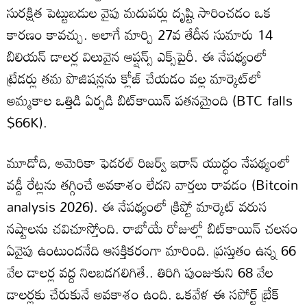
సురక్షిత పెట్టుబడుల వైపు మదుపర్లు దృష్టి సారించడం ఒక
కారణం కావచ్చు. అలాగే మార్చి 27వ తేదీన సుమారు 14
బిలియన్ డాలర్ల విలువైన ఆప్షన్స్ ఎక్స్‌పైరీ. ఈ నేపథ్యంలో
ట్రేడర్లు తమ పొజిషన్లను క్లోజ్ చేయడం వల్ల మార్కెట్‌లో
అమ్మకాల ఒత్తిడి ఏర్పడి బిట్‌కాయిన్ పతనమైంది (BTC falls
$66K).
మూడోది, అమెరికా ఫెడరల్ రిజర్వ్ ఇరాన్ యుద్ధం నేపథ్యంలో
వడ్డీ రేట్లను తగ్గించే అవకాశం లేదని వార్తలు రావడం (Bitcoin
analysis 2026). ఈ నేపథ్యంలో క్రిప్టో మార్కెట్ వరుస
నష్టాలను చవిచూస్తోంది. రాబోయే రోజుల్లో బిట్‌కాయిన్ చలనం
ఏవైపు ఉంటుందనేది ఆసక్తికరంగా మారింది. ప్రస్తుతం ఉన్న 66
వేల డాలర్ల వద్ద నిలబడగలిగితే.. తిరిగి పుంజుకుని 68 వేల
డాలర్లకు చేరుకునే అవకాశం ఉంది. ఒకవేళ ఈ సపోర్ట్ బ్రేక్