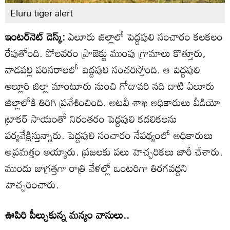
Eluru tiger alert
ఇంటర్‌నెట్ డెస్క్:
ఏలూరు జిల్లాలో పెద్దపులి సంచారం కలకలం
రేపుతోంది. పోలవరం ప్రాజెక్టు ముంపు గ్రామాలు కొత్తూరు,
వాడపల్లి పరిసరాలలో పెద్దపులి సంచరిస్తోంది. ఆ పెద్దపులి
అల్లూరి జిల్లా మాంటూరు నుంచి గోదావరి నది దాటి ఏలూరు
జిల్లాలోకి తిరిగి ప్రవేశించింది. అటవీ శాఖ అధికారులు వీడియో
ట్రాకర్ సాయంతో నిరంతరం పెద్దపులి కదలికలను
పర్యవేక్షిస్తున్నారు. పెద్దపులి సంచారం నేపథ్యంలో అధికారులు
అప్రమత్తం అయ్యారు. ప్రజలకు పలు హెచ్చరికలు జారీ చేశారు.
ముందు జాగ్రత్తగా రాత్రి వేళల్లో ఒంటరిగా తిరగవద్దని
హెచ్చరించారు.
ఊపిరి పీల్చుకున్న మన్యం వాసులు..