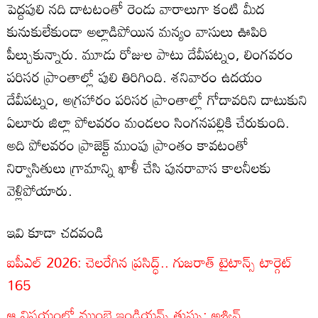
పెద్దపులి నది దాటటంతో రెండు వారాలుగా కంటి మీద
కునుకులేకుండా అల్లాడిపోయిన మన్యం వాసులు ఊపిరి
పీల్చుకున్నారు. మూడు రోజుల పాటు దేవీపట్నం, లింగవరం
పరిసర ప్రాంతాల్లో పులి తిరిగింది. శనివారం ఉదయం
దేవీపట్నం, అగ్రహారం పరిసర ప్రాంతాల్లో గోదావరిని దాటుకుని
ఏలూరు జిల్లా పోలవరం మండలం సింగనపల్లికి చేరుకుంది.
అది పోలవరం ప్రాజెక్ట్ ముంపు ప్రాంతం కావటంతో
నిర్వాసితులు గ్రామాన్ని ఖాళీ చేసి పునరావాస కాలనీలకు
వెళ్లిపోయారు.
ఇవి కూడా చదవండి
ఐపీఎల్ 2026: చెలరేగిన ప్రసిద్ధ్.. గుజరాత్ టైటాన్స్ టార్గెట్
165
ఆ విషయంలో ముంబై ఇండియన్స్ తుస్సు: అశ్విన్