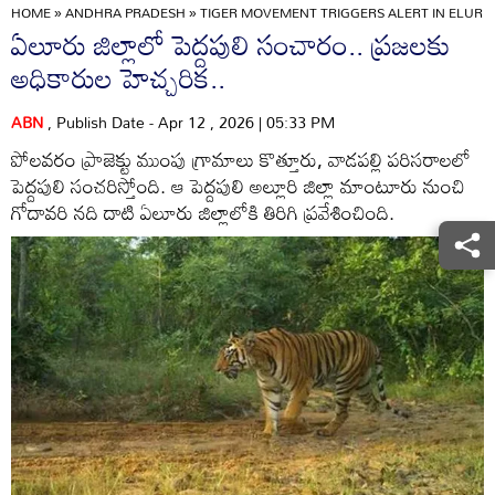
HOME
»
ANDHRA PRADESH
»
TIGER MOVEMENT TRIGGERS ALERT IN ELURU
ఏలూరు జిల్లాలో పెద్దపులి సంచారం.. ప్రజలకు
అధికారుల హెచ్చరిక..
ABN
, Publish Date - Apr 12 , 2026 | 05:33 PM
పోలవరం ప్రాజెక్టు ముంపు గ్రామాలు కొత్తూరు, వాడపల్లి పరిసరాలలో
పెద్దపులి సంచరిస్తోంది. ఆ పెద్దపులి అల్లూరి జిల్లా మాంటూరు నుంచి
గోదావరి నది దాటి ఏలూరు జిల్లాలోకి తిరిగి ప్రవేశించింది.