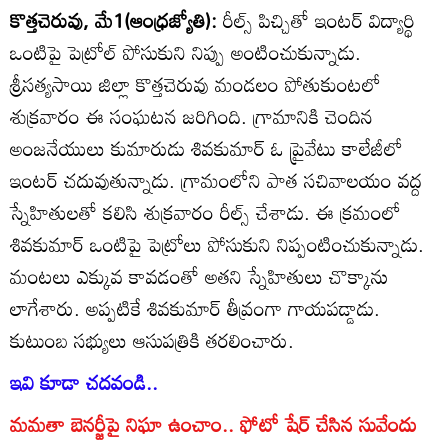
కొత్తచెరువు, మే1(ఆంధ్రజ్యోతి):
రీల్స్‌ పిచ్చితో ఇంటర్‌ విద్యార్థి
ఒంటిపై పెట్రోల్‌ పోసుకుని నిప్పు అంటించుకున్నాడు.
శ్రీసత్యసాయి జిల్లా కొత్తచెరువు మండలం పోతుకుంటలో
శుక్రవారం ఈ సంఘటన జరిగింది. గ్రామానికి చెందిన
అంజనేయులు కుమారుడు శివకుమార్‌ ఓ ప్రైవేటు కాలేజీలో
ఇంటర్‌ చదువుతున్నాడు. గ్రామంలోని పాత సచివాలయం వద్ద
స్నేహితులతో కలిసి శుక్రవారం రీల్స్‌ చేశాడు. ఈ క్రమంలో
శివకుమార్‌ ఒంటిపై పెట్రోలు పోసుకుని నిప్పంటించుకున్నాడు.
మంటలు ఎక్కువ కావడంతో అతని స్నేహితులు చొక్కాను
లాగేశారు. అప్పటికే శివకుమార్‌ తీవ్రంగా గాయపడ్డాడు.
కుటుంబ సభ్యులు ఆసుపత్రికి తరలించారు.
ఇవి కూడా చదవండి..
మమతా బెనర్జీపై నిఘా ఉంచాం.. ఫోటో షేర్ చేసిన సువేందు