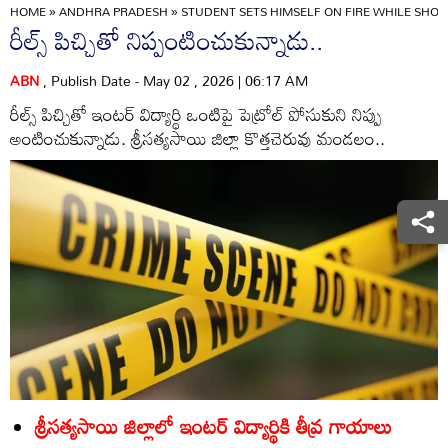
HOME
»
ANDHRA PRADESH
»
STUDENT SETS HIMSELF ON FIRE WHILE SHOOT
రీల్స్‌ పిచ్చితో నిప్పంటించుకున్నాడు..
ABN
, Publish Date - May 02 , 2026 | 06:17 AM
రీల్స్‌ పిచ్చితో ఇంటర్‌ విద్యార్థి ఒంటిపై పెట్రోల్‌ పోసుకుని నిప్పు
అంటించుకున్నాడు. శ్రీసత్యసాయి జిల్లా కొత్తచెరువు మండలం..
శ్రీసత్యసాయి జిల్లాలో ఇంటర్‌ విద్యార్థికి తీవ్ర గాయాలు