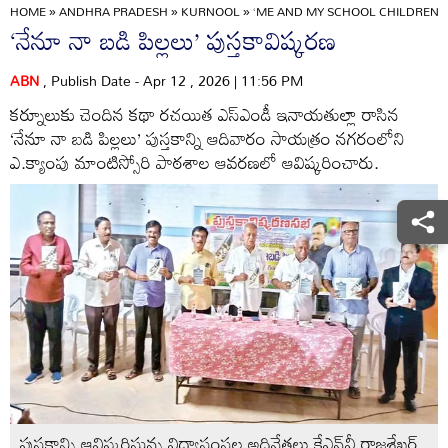
HOME
»
ANDHRA PRADESH
»
KURNOOL
»
‘ME AND MY SCHOOL CHILDREN’
‘నేనూ నా బడి పిల్లలు’ పుస్తకావిష్కరణ
ABN
, Publish Date - Apr 12 , 2026 | 11:56 PM
కర్నూలుకు చెందిన కథా రచయిత ఎస్‌ఎండీ ఇనాయతుల్లా రాసిన
‘నేనూ నా బడి పిల్లలు’ పుస్తకాన్ని ఆదివారం సాయత్రం నగరంలోని
ఎ.క్యాంపు మాంటిస్సోరి పాఠశాల ఆవరణలో ఆవిష్కరించారు.
పుస్తకాన్ని ఆవిష్కరిస్తున్న విద్యాసంస్థల అధినేతలు కేఎన్‌వీ రాజశేఖర్‌,