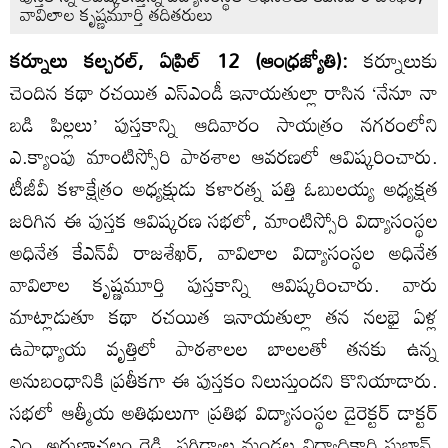
వావిలాల కృష్ణమూర్తి తదితరులు
కర్నూలు కల్చరల్‌, ఏప్రిల్‌ 12 (ఆంధ్రజ్యోతి):
కర్నూలుకు
చెందిన కథా రచయిత ఎస్‌ఎండీ ఇనాయతుల్లా రాసిన ‘నేనూ నా
బడి పిల్లలు’ పుస్తకాన్ని ఆదివారం సాయత్రం నగరంలోని
ఎ.క్యాంపు మాంటిస్సోరి పాఠశాల ఆవరణలో ఆవిష్కరించారు.
టీజీవీ కళాక్షేత్రం అధ్యక్షుడు కళారత్న పత్తి ఓబులయ్య అధ్యక్షత
జరిగిన ఈ పుస్తక ఆవిష్కరణ సభలో, మాంటిస్సోరి విద్యాసంస్థల
అధినేత కేఎన్‌వీ రాజశేఖర్‌, వావిలాల విద్యాసంస్థల అధినేత
వావిలాల కృష్ణమూర్తి పుస్తకాన్ని ఆవిష్కరించారు. వారు
మాట్లాడుతూ కథా రచయిత ఇనాయతుల్లా తన నలభై ఏళ్ల
ఉపాధ్యాయ వృత్తిలో పాఠశాలల బాలలతో తనకు ఉన్న
అనుబంధానికి ప్రతీకగా ఈ పుస్తకం నిలుస్తుందని కొనియాడారు.
సభలో ఆత్మీయ అతిథులుగా ప్రతిభ విద్యాసంస్థల డైరెక్టర్‌ డాక్టర్‌
ఎం. అరుణాచలం రెడ్డి, పగిడ్యాల మండల విద్యాధికారి సుభాన్‌,