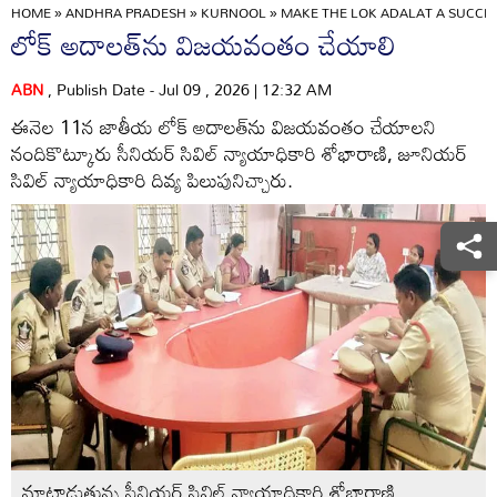
HOME
»
ANDHRA PRADESH
»
KURNOOL
»
MAKE THE LOK ADALAT A SUCCES
లోక్‌ అదాలత్‌ను విజయవంతం చేయాలి
ABN
, Publish Date - Jul 09 , 2026 | 12:32 AM
ఈనెల 11న జాతీయ లోక్‌ అదాలత్‌ను విజయవంతం చేయాలని
నందికొట్కూరు సీనియర్‌ సివిల్‌ న్యాయాధికారి శోభారాణి, జూనియర్‌
సివిల్‌ న్యాయాధికారి దివ్య పిలుపునిచ్చారు.
మాట్లాడుతున్న సీనియర్‌ సివిల్‌ న్యాయాధికారి శోభారాణి