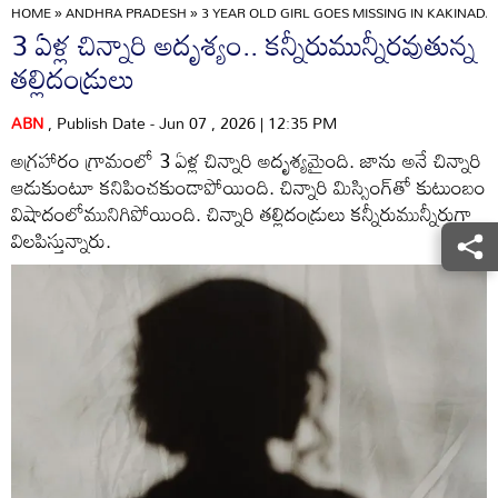
HOME
»
ANDHRA PRADESH
»
3 YEAR OLD GIRL GOES MISSING IN KAKINA
3 ఏళ్ల చిన్నారి అదృశ్యం.. కన్నీరుమున్నీరవుతున్న
తల్లిదండ్రులు
ABN
, Publish Date - Jun 07 , 2026 | 12:35 PM
అగ్రహారం గ్రామంలో 3 ఏళ్ల చిన్నారి అదృశ్యమైంది. జాను అనే చిన్నారి
ఆడుకుంటూ కనిపించకుండాపోయింది. చిన్నారి మిస్సింగ్‌తో కుటుంబం
విషాదంలోమునిగిపోయింది. చిన్నారి తల్లిదండ్రులు కన్నీరుమున్నీరుగా
విలపిస్తున్నారు.