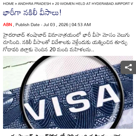
HOME
»
ANDHRA PRADESH
»
20 WOMEN HELD AT HYDERABAD AIRPORT WI
భారీగా నకిలీ వీసాలు!
ABN
, Publish Date - Jul 03 , 2026 | 04:53 AM
హైదరాబాద్‌ శంషాబాద్‌ విమానాశ్రయంలో భారీ వీసా మోసం వెలుగు
చూసింది. నకిలీ వీసాలతో విదేశాలకు వెళ్లేందుకు యత్నించిన తూర్పు
గోదావరి జిల్లాకు చెందిన 20 మంది మహిళలను..