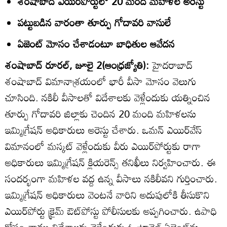
శంషాబాద్‌ ఎయిర్‌పోర్టులో 20 మంది మహిళల అరెస్టు
పట్టుబడిన వారంతా తూర్పు గోదావరి వాసులే
ఏజెంట్‌ మోసం చేశాడంటూ బాధితుల ఆవేదన
శంషాబాద్‌ రూరల్‌, జూలై 2(ఆంధ్రజ్యోతి):
హైదరాబాద్‌
శంషాబాద్‌ విమానాశ్రయంలో భారీ వీసా మోసం వెలుగు
చూసింది. నకిలీ వీసాలతో విదేశాలకు వెళ్లేందుకు యత్నించిన
తూర్పు గోదావరి జిల్లాకు చెందిన 20 మంది మహిళలను
ఇమ్మిగ్రేషన్‌ అధికారులు అరెస్టు చేశారు. ఒమన్‌ ఎయిర్‌వేస్‌
విమానంలో మస్కట్‌ వెళ్లేందుకు వీరు ఎయిర్‌పోర్టుకు రాగా
అధికారులు ఇమ్మిగ్రేషన్‌ క్లియరెన్స్‌ తనిఖీలు నిర్వహించారు. ఈ
సందర్భంగా మహిళల వద్ద ఉన్న వీసాలు నకిలీవని గుర్తించారు.
ఇమ్మిగ్రేషన్‌ అధికారులు వెంటనే వారిని అదుపులోకి తీసుకొని
ఎయిర్‌పోర్టు క్రైమ్‌ ఔట్‌పోస్టు పోలీసులకు అప్పగించారు. ఉపాధి