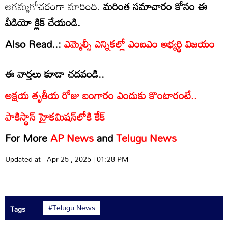
అగమ్యగోచరంగా మారింది.
మరింత సమాచారం కోసం ఈ
వీడియో క్లిక్ చేయండి.
Also Read..:
ఎమ్మెల్సీ ఎన్నికల్లో ఎంఐఎం అభ్యర్థి విజయం
ఈ వార్తలు కూడా చదవండి..
అక్షయ తృతీయ రోజు బంగారం ఎందుకు కొంటారంటే..
పాకిస్థాన్‌ హైకమిషన్‌లోకి కేక్‌
For More
AP News
and
Telugu News
Updated at - Apr 25 , 2025 | 01:28 PM
#Telugu News
Tags