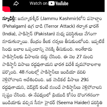
న్యూఢిల్లీ:
జమ్మూకశ్మీర్‌ (Jammu Kashmir)లోని పహెల్గాం
(Pehalgam) ఉగ్ర దాడి (Terror Attack) తర్వాత భారత్
(India), పాకిస్తాన్ (Pakistan) మధ్య పరిస్థితులు వేగంగా
మారుతున్నాయి. కేంద్రం కీలక చర్యలు తీసుకుంటోంది. ఇప్పటికే
సింధు జలాల ఒప్పందాన్ని వెనక్కి తీసుకుంది. అంతేకాదు
పాకిస్తానీలకు వీసాలను రద్దు చేసింది. ఈ నెల 27 నుంచి
పాకిస్థానీ విసాలు రద్దవుతాయని భారత విదేశీ వ్యవహారాలశాఖ
పర్కొంది. 48 గంటల్లో పాకిస్థానీలు ఇండియా వదిలి
వెళ్లిపోవాలని ఆదేశించింది. ఇక మెడికల్ వీసాలు 29న
రద్దవుతాయని, డెడ్‌లైన్ కంటే ముందే పాకిస్థానీలు వెళ్లిపోవాలని
స్పష్టం చేసింది. ఈ నేపథ్యంలో ప్రియుడి కోసం దొంగతనంగా
ఇండియాకు వచ్చిన సీమా హైదర్ (Seema Haider) పరిస్థితి