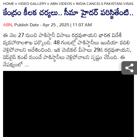
HOME
»
VIDEO GALLERY
»
ABN VIDEOS
»
INDIA CANCELS PAKISTANI VISAS
కేంద్రం కీలక చర్యలు.. సీమా హైదర్ పరిస్థితేంటి..
ABN
, Publish Date - Apr 25 , 2025 | 11:07 AM
ఈ నెల 27 నుంచి పాకిస్థానీ విసాలు రద్దవుతాయని భారత విదేశీ
వ్యవహారాలశాఖ పర్కొంది. 48 గంటల్లో పాకిస్థానీలు ఇండియా వదిలి
వెళ్లిపోవాలని ఆదేశించింది. ఇక మెడికల్ వీసాలు 29న రద్దవుతాయని,
డెడ్‌లైన్ కంటే ముందే పాకిస్థానీలు వెళ్లిపోవాలని స్పష్టం చేసింది. ఈ
నేపథ్యంలో ...