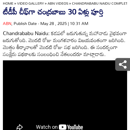
HOME
»
VIDEO GALLERY
»
ABN VIDEOS
»
CHANDRABABU NAIDU COMPLETES 
టీడీపీ చీఫ్‌గా చంద్రబాబు 30 ఏళ్లు పూర్తి
ABN
, Publish Date - May 28 , 2025 | 10:31 AM
Chandrababu Naidu: కడపలో జరుగుతున్న మహానాడు వైభవంగా
జరుగుతోంది. మొదటి రోజు మంగళవారం విజయవంతంగా జరిగింది.
మొత్తం తీర్మానాలతో మొదటి రోజు సభ జరిగింది. ఈ సందర్భంగా
సంక్షేమ పథకాలకు సంబంధించి నేతలందరూ మాట్లాడారు.