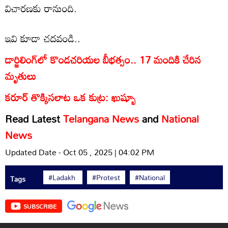
విచారణకు రానుంది.
ఇవి కూడా చదవండి..
డార్జిలింగ్‌లో కొండచరియల బీభత్సం.. 17 మందికి చేరిన
మృతులు
కరూర్ తొక్కిసలాట ఒక కుట్ర: ఖుష్బూ
Read Latest
Telangana News
and
National
News
Updated Date - Oct 05 , 2025 | 04:02 PM
#Ladakh
#Protest
#National
Tags
SUBSCRIBE