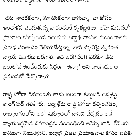
'నేను శారీరకంగా, మానసికంగా బాగున్నా. నా కోసం
ఆందోళన చెందుతున్న వారందరికీ కృతజ్ఞతలు. లెహ్ ఘటనలో
ప్రాణాలు కోల్పోయిన నలుగురు లద్దాఖ్ వాసుల కుటుంబాలకు
ప్రగాఢ సంతాపం తెలియజేస్తున్నా. వారి మృతిపై స్వతంత్ర
న్యాయ విచారణ జరగాలి. ఇది జరగనంత వరకూ నేను
జైలులోనే ఉండేందుకు సిద్ధంగా ఉన్నా' అని వాంగ్‌చుక్ ఆ
ప్రకటనలో పేర్కొన్నారు.
రాష్ట్ర హోదా డిమాండ్‌కు తాను బలంగా కట్టుబడి ఉన్నట్టు
వాంగ్‌చుక్ తెలిపారు. లద్దాఖ్‌కు రాష్ట్ర హోదా కల్పించడం,
రాజ్యాంగంలోని ఆరో షెడ్యూల్‌లో దానిని చేర్చడం అనే
న్యాయబద్ధమైన డిమాండ్లకు సంబంధించి అపెక్స్ బాడీ, కేడీఏకు
బాసటగా నిలుస్తానని, లద్దాఖ్ ప్రజల ప్రయోజనాల కోసం అపెక్స్