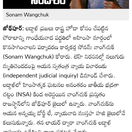
Sonam Wangchuk
జోథ్‌పూర్:
లద్దాఖ్ ప్రజలు రాష్ట్ర హోదా కోసం చేపట్టిన
పోరాటాన్ని గాంధేయవాద పద్ధతిలో అహింసా మార్గంలో
కొనసాగించాలని పర్యావరణ కార్యకర్త సోనమ్ వాంగ్‌చుక్
(Sonam Wangchuk) కోరారు. లెహ్ నిరసనల్లో నలుగురు
మృతిచెందడంపై ఆయన స్వతంత్ర న్యాయ విచారణకు
(independent judicial inquiry) డిమాండ్ చేశారు.
లద్దాఖ్‌లో హింసాత్మక ఘటనల అనంతరం జాతీయ భద్రతా
చట్టం (NSA) కింద అరెస్టయిన వాంగ్‌చుక్ ప్రస్తుతం
రాజస్థాన్‌లోని జోథ్‌పూర్ జైలులో ఉన్నారు. వాంగ్‌చుక్‌ను
ఆయన అన్నయ్య డోర్జీ లే, న్యాయవాది ముస్తఫా హజి జైలులోనే
కలుసుకున్నారు. తన లాయర్ ద్వారా వాంగ్‌చుక్ లద్దాఖ్
వాసులను ఉద్దేశించి తాజా ప్రకటన చేశారు.