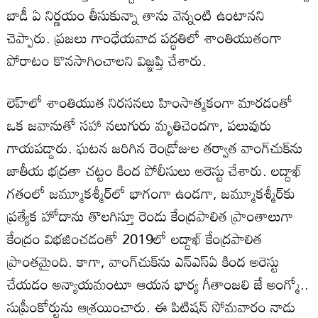
బాడీ ఏ నిర్ణయం తీసుకున్నా తాను వెన్నంటి ఉంటానని
చెప్పారు. ప్రజలు గాంధేయవాద పద్ధతిలో శాంతియుతంగా
పోరాటం కొనసాగించాలని విజ్ఞప్తి చేశారు.
లెహ్‌లో శాంతియుత నిరసనలు హింసాత్మకంగా మారడంతో
ఒక జవానుతో సహా నలుగురు మృతిచెందగా, పలువురు
గాయపడ్డారు. ఘటన జరిగిన రెండ్రోజుల తర్వాత వాంగ్‌చుక్‌ను
జాతీయ భద్రతా చట్టం కింద పోలీసులు అరెస్టు చేశారు. లద్దాఖ్
గతంలో జమ్మూకశ్మీర్‌లో భాగంగా ఉండగా, జమ్మూకశ్మీర్‌కు
ప్రత్యేక హోదాను తొలగిస్తూ రెండు కేంద్రపాలిత ప్రాంతాలుగా
కేంద్రం విభజించడంతో 2019లో లద్దాఖ్ కేంద్రపాలిత
ప్రాంతమైంది. కాగా, వాంగ్‌చుక్‌ను ఎన్ఎస్ఏ కింద అరెస్టు
చేయడం అన్యాయమంటూ ఆయన భార్య గీతాంజలి జే అంగ్మో..
సుప్రీంకోర్టును ఆశ్రయించారు. ఈ పిటిషన్ సోమవారం నాడు