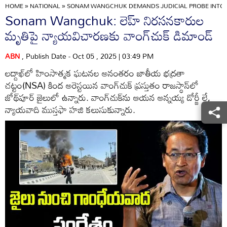
HOME
»
NATIONAL
»
SONAM WANGCHUK DEMANDS JUDICIAL PROBE INTO KI
Sonam Wangchuk: లెహ్ నిరసనకారుల
మృతిపై న్యాయవిచారణకు వాంగ్‌చుక్ డిమాండ్
ABN
, Publish Date - Oct 05 , 2025 | 03:49 PM
లద్దాఖ్‌లో హింసాత్మక ఘటనల అనంతరం జాతీయ భద్రతా
చట్టం(NSA) కింద అరెస్టయిన వాంగ్‌చుక్ ప్రస్తుతం రాజస్థాన్‌లో
జోథ్‌పూర్ జైలులో ఉన్నారు. వాంగ్‌చుక్‌ను ఆయన అన్నయ్య డోర్జీ లే,
న్యాయవాది ముస్తఫా హజి కలుసుకున్నారు.