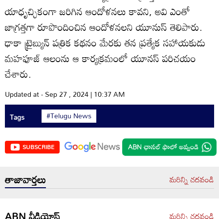
యాధృచ్ఛికంగా జరిగిన ఆందోళనలు కావని, అవి ఎంతో
జాగ్రత్తగా రూపొందించిన ఆందోళనలని యూనుస్‌ తెలిపారు.
ఢాకా ట్రైబ్యున్‌ పత్రిక కథనం మేరకు తన ప్రత్యేక సహాయకుడు
మహఫూజ్‌ ఆలంను ఆ కార్యక్రమంలో యూనస్‌ పరిచయం
చేశారు.
Updated at - Sep 27 , 2024 | 10:37 AM
#Telugu News
Tags
SUBSCRIBE
తాజావార్తలు
మరిన్ని చదవండి
ABN వీడియోస్
మరిన్ని చదవండి