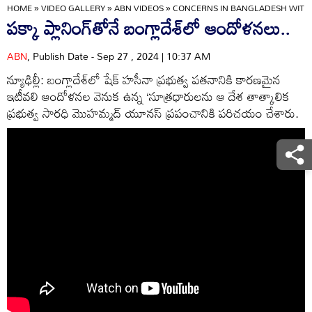
HOME
»
VIDEO GALLERY
»
ABN VIDEOS
»
CONCERNS IN BANGLADESH WITH 
పక్కా ప్లానింగ్‌తోనే బంగ్లాదేశ్‌లో ఆందోళనలు..
ABN
, Publish Date - Sep 27 , 2024 | 10:37 AM
న్యూఢిల్లీ: బంగ్లాదేశ్‌లో షేక్‌ హసీనా ప్రభుత్వ పతనానికి కారణమైన
ఇటీవలి ఆందోళనల వెనుక ఉన్న ‘సూత్రధారులను ఆ దేశ తాత్కాలిక
ప్రభుత్వ సారధి మొహమ్మద్‌ యూనస్‌ ప్రపంచానికి పరిచయం చేశారు.