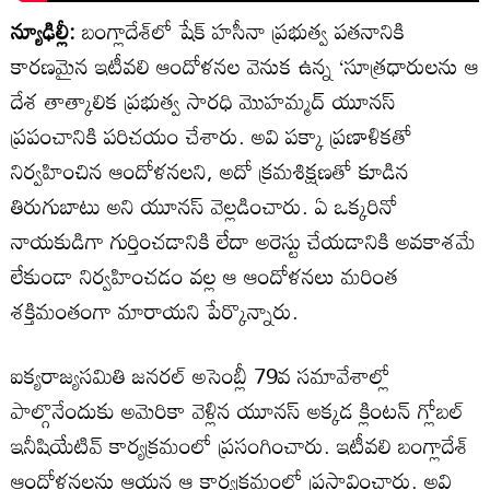
న్యూఢిల్లీ:
బంగ్లాదేశ్‌లో షేక్‌ హసీనా ప్రభుత్వ పతనానికి
కారణమైన ఇటీవలి ఆందోళనల వెనుక ఉన్న ‘సూత్రధారులను ఆ
దేశ తాత్కాలిక ప్రభుత్వ సారధి మొహమ్మద్‌ యూనస్‌
ప్రపంచానికి పరిచయం చేశారు. అవి పక్కా ప్రణాళికతో
నిర్వహించిన ఆందోళనలని, అదో క్రమశిక్షణతో కూడిన
తిరుగుబాటు అని యూనస్‌ వెల్లడించారు. ఏ ఒక్కరినో
నాయకుడిగా గుర్తించడానికి లేదా అరెస్టు చేయడానికి అవకాశమే
లేకుండా నిర్వహించడం వల్ల ఆ ఆందోళనలు మరింత
శక్తిమంతంగా మారాయని పేర్కొన్నారు.
ఐక్యరాజ్యసమితి జనరల్‌ అసెంబ్లీ 79వ సమావేశాల్లో
పాల్గొనేందుకు అమెరికా వెళ్లిన యూనస్ అక్కడ క్లింటన్‌ గ్లోబల్‌
ఇనీషియేటివ్‌ కార్యక్రమంలో ప్రసంగించారు. ఇటీవలి బంగ్లాదేశ్‌
ఆందోళనలను ఆయన ఆ కార్యక్రమంలో ప్రస్తావించారు. అవి