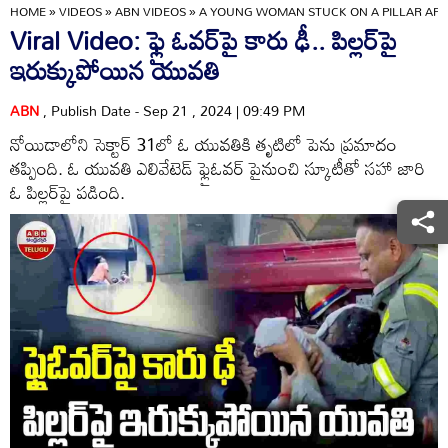
HOME
»
VIDEOS
»
ABN VIDEOS
»
A YOUNG WOMAN STUCK ON A PILLAR AFTE
Viral Video: ఫ్లై ఓవర్‌పై కారు ఢీ.. పిల్లర్‌పై
ఇరుక్కుపోయిన యువతి
ABN
, Publish Date - Sep 21 , 2024 | 09:49 PM
నోయిడాలోని సెక్టార్ 31లో ఓ యువతికి తృటిలో పెను ప్రమాదం
తప్పింది. ఓ యువతి ఎలివేటెడ్ ఫ్లైఓవర్ పైనుంచి స్కూటీతో సహా జారి
ఓ పిల్లర్‌పై పడింది.