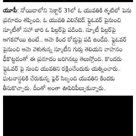
యూపీ
: నోయిడాలోని సెక్టార్ 31లో ఓ యువతికి తృటిలో పెను
ప్రమాదం తప్పింది. ఓ యువతి ఎలివేటెడ్ ఫ్లైఓవర్ పైనుంచి
స్కూటీతో సహా జారి ఓ పిల్లర్‌పై పడింది. స్కూటీ పిల్లర్‌పై
ఆగకపోయి ఉంటే.. ఆమె కింద రోడ్డుపై పడి ఉండేది. ఫ్లైఓవర్
పైనుంచి ఆమె వెళుతున్న స్కూటీని గుర్తు తెలియని వాహనం
ఢీకొట్టడంతో ఈ ప్రమాదం జరిగినట్లు తెలుస్తోంది. కొందరు
ఫ్లైఓవర్ పై నుంచి యువతిని రక్షించేందుకు యత్నించారు.
ఘటనాస్థలికి చేరుకున్న ఫైర్ సిబ్బంది యువతిని కిందకు
తీసుకొచ్చారు. దీంతో అంతా ఊపిరిపీల్చుకున్నారు.